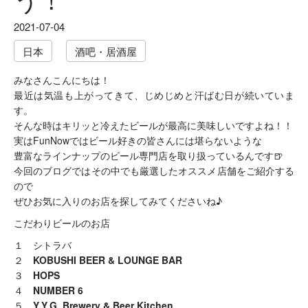
2021-07-04
日本
酒吧・居酒屋
みなさんこんにちは！
最近は気温も上がってきて、じめじめと汗ばむ日が続いていま
す。
そんな時はキリッと冷えたビールが最高に美味しいですよね！！
実はFunNowではビール好きの皆さんには堪らないような
豊富なラインナップのビール専門店を取り扱っているんです🍺
今回のブログではその中でも厳選したオススメ店舗をご紹介する
ので
ぜひお気に入りのお店を探してみてくださいね♪
こだわりビールのお店
１
シトラバ
２
KOBUSHI BEER & LOUNGE BAR
３
HOPS
４
NUMBER 6
５
Y.Y.G. Brewery & Beer Kitchen