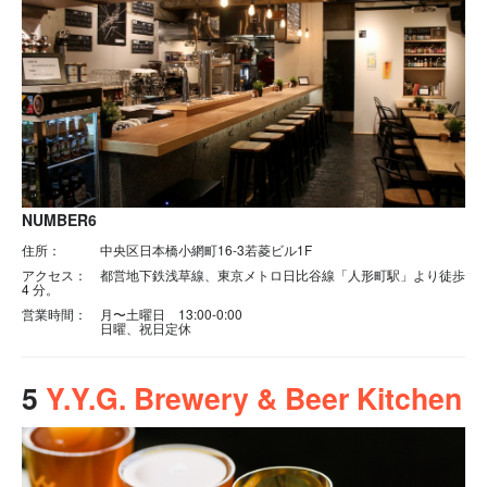
NUMBER6
住所：
中央区日本橋小網町16-3若菱ビル1F
アクセス： 都営地下鉄浅草線、東京メトロ日比谷線「人形町駅」より徒歩
4 分。
営業時間：
月〜土曜日 13:00-0:00
日曜、祝日定休
5
Y.Y.G. Brewery & Beer Kitchen