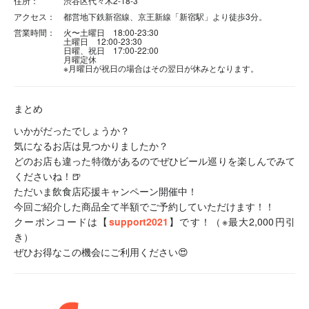
住所：
渋谷区代々木2-18-3
アクセス：
都営地下鉄新宿線、京王新線「新宿駅」より徒歩3分。
営業時間：
火〜土曜日 18:00-23:30
土曜日 12:00-23:30
日曜、祝日 17:00-22:00
月曜定休
※月曜日が祝日の場合はその翌日が休みとなります。
まとめ
いかがだったでしょうか？
気になるお店は見つかりましたか？
どのお店も違った特徴があるのでぜひビール巡りを楽しんでみて
くださいね！🍺
ただいま飲食店応援キャンペーン開催中！
今回ご紹介した商品全て半額でご予約していただけます！！
クーポンコードは【
support2021
】です！（※最大2,000円引
き）
ぜひお得なこの機会にご利用ください😍