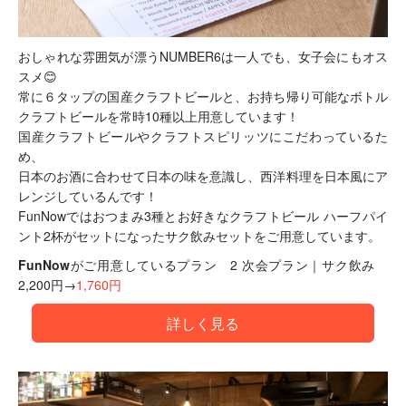
おしゃれな雰囲気が漂うNUMBER6は一人でも、女子会にもオス
スメ😊
常に６タップの国産クラフトビールと、お持ち帰り可能なボトル
クラフトビール
を常時10種以上用意しています！
国産クラフトビールやクラフトスピリッツにこだわっているた
め、
日本のお酒に合わせて日本の味を意識し、西洋料理を日本風にア
レンジしているんです！
FunNowではおつまみ3種とお好きなクラフトビール ハーフパイ
ント2杯がセットになったサク飲みセットをご用意しています。
FunNowがご用意しているプラン
2 次会プラン｜サク飲み
2,200円→
1,760円
詳しく見る