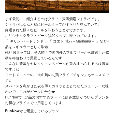
まず最初にご紹介するのは
クラフト麦酒酒場シトラバ
です。
シトラバはなんと壁にビールタップがずらりと並んでいて、
厳選された様々なビールを味わうことができます。
オリジナルクラフトビールは20タップ用意されています。
「 キリン ハートランド 」「 コエド 毬花～Marihana～ 」など4
品をレギュラーとして常備、
残り16タップは、その時々で国内外のブルワリーから厳選した銘
柄を樽替わりで用意しているんです！
こんなに豊富なセレクションのビールが飲み比べられるのは貴重
ですよね！
フードメニューの「大山鶏の丸鶏フライドチキン」もオススメで
す🍗
スパイスを利かせた衣を薄くカリッとまとわせたジューシーな味
わいで、これがビールに合う❤️
FunNowでは7品のおすすめフードに飲み放題がついたプランを
お得なプライスでご用意しています。
FunNowがご用意しているプラン