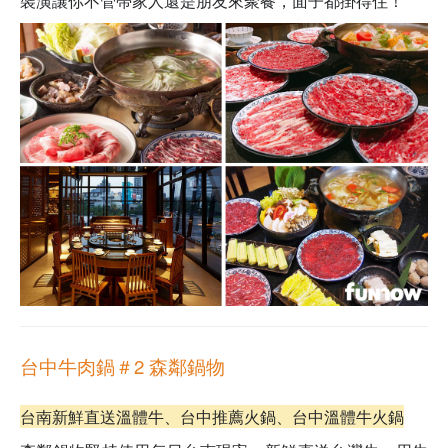
裝潢讓你不管帶家人還是朋友來聚餐，面子都掛得住！
台中牛肉鍋＃2 森鄰鍋物
台南新鮮直送溫體牛、台中推薦火鍋、台中溫體牛火鍋