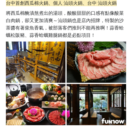
台中首創西瓜棉火鍋、個人 汕頭火鍋、台中 汕頭火鍋
將西瓜棉醃漬熬煮出的湯頭，酸酸甜甜的口感有點像酸菜
白肉鍋，卻又更加清爽～
汕頭鍋
也是店內招牌，特製的沙
茶醬有著柴魚香氣，被部落客們推到不能再推啊！
蒜香蛤
蠣松阪豬、蒜香蛤蠣雞腿鍋都是必點項目！