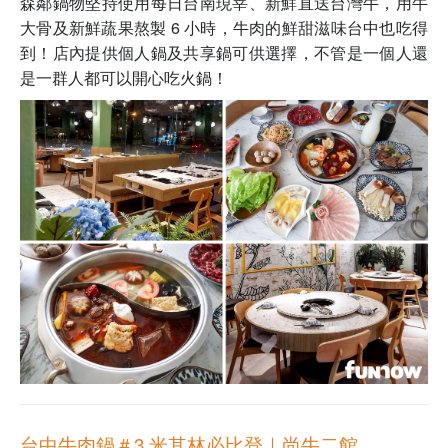
森鄰鍋物
堅持使用每日台南現宰、新鮮直送台灣牛，用牛
大骨及新鮮蔬果熬製 6 小時，牛肉的鮮甜滋味台中也吃得
到！店內提供個人鍋及共享鍋可供選擇，不管是一個人還
是一群人都可以開心吃火鍋！
台中牛肉鍋＃3
米其林必比登｜尚牛二館