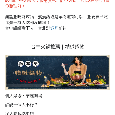
50 間台中火鍋店，優惠資訊、訂位方式、必點好料全部幫
你整理好！
無論想吃麻辣鍋、鴛鴦鍋還是羊肉爐都可以，想要自己吃
還是一群人吃都沒問題！
台中繼續看下去，台北點
這裡
前往
台中火鍋推薦｜精緻鍋物
個人聚場・華麗開場
誰說一個人不好？
沒人陪我吃更飽！