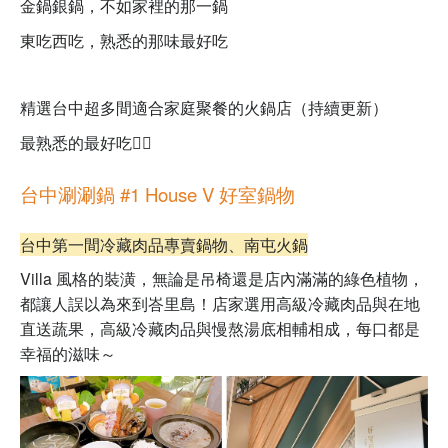
金鍋銀鍋，不如家裡的那一鍋
東吃西吃，熟悉的那味最好吃
精選台中超多間適合家庭聚餐的火鍋店（持續更新）
最熟悉的最好吃👇🏻
台中涮涮鍋 #1 House V 好室鍋物
台中第一間冷藏肉品專賣鍋物
、南屯火鍋
Villa 風格的裝潢，無論是吊椅還是店內滿滿的綠色植物，
都讓人誤以為來到峇里島！店家選用高級冷藏肉品與在地
直送蔬果，
高級冷藏肉品與慢熬湯底相輔相成，
每口都是
幸福的滋味～