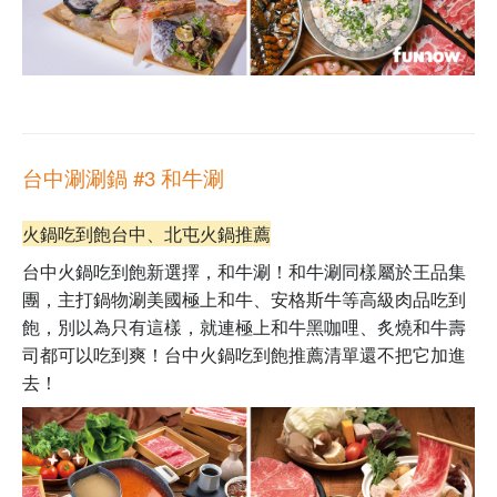
台中涮涮鍋 #3 和牛涮
火鍋吃到飽台中、北屯火鍋推薦
台中火鍋吃到飽新選擇，和牛涮！和牛涮同樣屬於王品集
團，
主打鍋物
涮美國極上和牛、安格斯牛等高級肉品吃到
飽，別以為只有這樣，就連
極上和牛黑咖哩、炙燒和牛壽
司都可以吃到爽
！
台中火鍋吃到飽推薦清單還不把它加進
去！