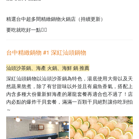
精選台中超多間精緻鍋物火鍋店（持續更新）
要吃就吃好一點👇🏻
台中精緻鍋物 #1
深紅汕頭鍋物
汕頭沙茶鍋、海產 火鍋、海鮮 鍋 推薦
深紅汕頭鍋物以汕頭沙茶鍋為特色，湯底使用大骨以及天
然蔬果熬煮，除了有甘甜味以外並且有扁魚香氣，搭配上
內含多種大份量新鮮海產的屠龍套餐再適合也不過了！店
內必點的爆炸干貝套餐，滿滿一百顆干貝絕對讓你吃到怕
～