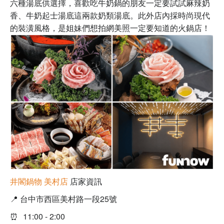
六種湯底供選擇，喜歡吃牛奶鍋的朋友一定要試試麻辣奶
香、牛奶起士湯底這兩款奶類湯底。此外店內採時尚現代
的裝潢風格，是姐妹們想拍網美照一定要知道的火鍋店！
井閣鍋物
美村店
店家資訊
📍 台中市西區美村路一段25號
⏰
11:00 - 2:00