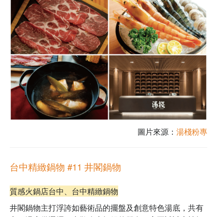
圖片來源：
湯棧粉專
台中精緻鍋物 #11
井閣鍋物
質感火鍋店台中、
台中精緻鍋物
井閣鍋物主打浮誇如藝術品的擺盤及創意特色湯底，共有