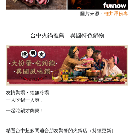
圖片來源：
輕井澤粉專
台中火鍋推薦｜異國特色鍋物
友情聚場・絕無冷場
一人吃鍋一人爽，
一起吃鍋才夠爽！
精選台中超多間適合朋友聚餐的火鍋店（持續更新）