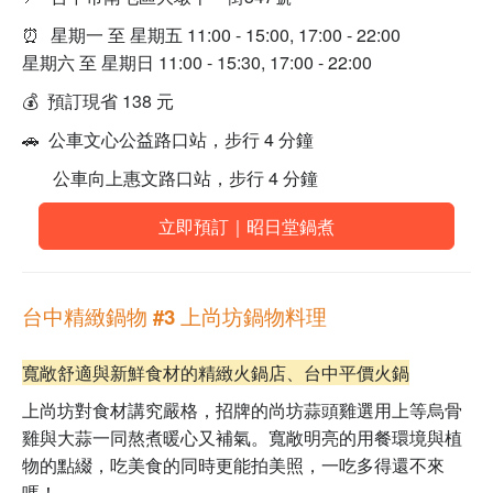
⏰
星期一 至 星期五 11:00 - 15:00, 17:00 - 22:00
星期六 至 星期日 11:00 - 15:30, 17:00 - 22:00
💰 預訂現省 138 元
🚗 公車文心公益路口站，步行 4 分鐘
公車向上惠文路口站，步行 4 分鐘
立即預訂｜昭日堂鍋煮
台中精緻鍋物 #3 上尚坊鍋物料理
寬敞舒適與新鮮食材的精緻火鍋店、台中平價火鍋
上尚坊對食材講究嚴格，招牌的
尚坊蒜頭雞
選用上等烏骨
雞與大蒜一同熬煮暖心又補氣。寬敞明亮的用餐環境與植
物的點綴，吃美食的同時更能拍美照，一吃多得還不來
嗎！