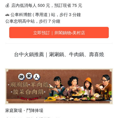
💰 店內低消每人 500 元，預訂現省 75 元
🚗 公車科博館 ( 專用道 ) 站，步行 3 分鐘
公車忠明高中站，步行 7 分鐘
立即預訂｜井閣鍋物-美村店
台中火鍋推薦｜涮涮鍋、牛肉鍋、壽喜燒
家庭聚場・鬥陣捧場