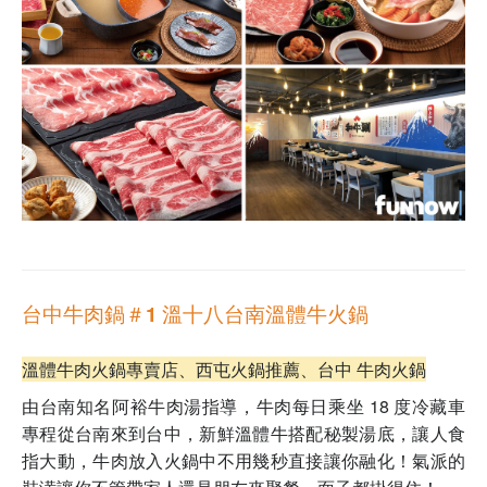
台中牛肉鍋＃1 溫十八台南溫體牛火鍋
溫體牛肉火鍋專賣店
、⻄屯火鍋推薦、台中 牛肉火鍋
由台南知名
阿裕牛肉湯
指導，牛肉每日乘坐 18 度冷藏車
專程從台南來到台中，
新鮮溫體牛搭配秘製湯底，讓人食
指大動
，牛肉放入火鍋中不用幾秒直接讓你融化！
氣派的