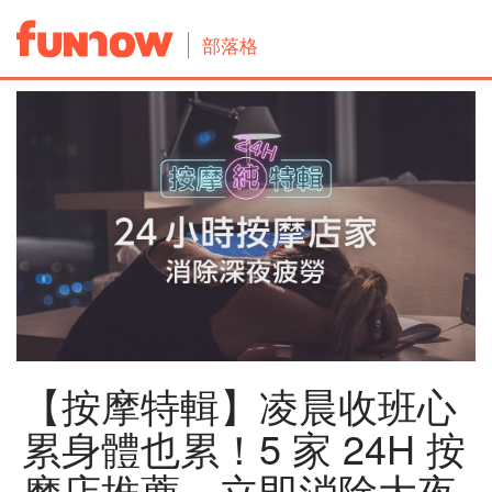
部落格
【按摩特輯】凌晨收班心
累身體也累！5 家 24H 按
摩店推薦，立即消除大夜