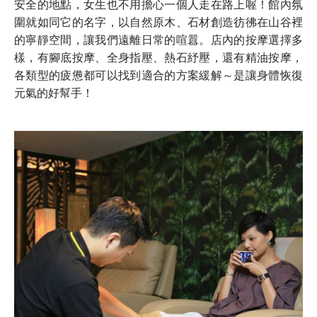
安全的地點，女生也不用擔心一個人走在路上喔！館內氛
圍就如同它的名字，以自然原木、石材創造彷彿在山谷裡
的寧靜空間，讓我們遠離日常的喧囂。店內的按摩選擇多
樣，有腳底按摩、全身指壓、熱石紓壓，還有精油按摩，
各類型的疲憊都可以找到適合的方案緩解～是讓身體恢復
元氣的好幫手！