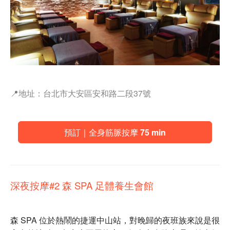
📍地址：台北市大安區安和路二段37號
預訂｜全身筋脈按摩 75 min
深夜按摩
#2 森 SPA 足體養生會館
森 SPA 位於熱鬧的捷運中山站，對晚歸的夜班族來說是很