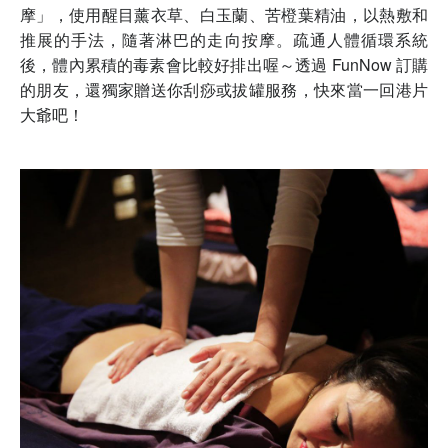
摩」，使用醒目薰衣草、白玉蘭、苦橙葉精油，以熱敷和
推展的手法，隨著淋巴的走向按摩。疏通人體循環系統
後，體內累積的毒素會比較好排出喔～透過 FunNow 訂購
的朋友，還獨家贈送你刮痧或拔罐服務，快來當一回港片
大爺吧！