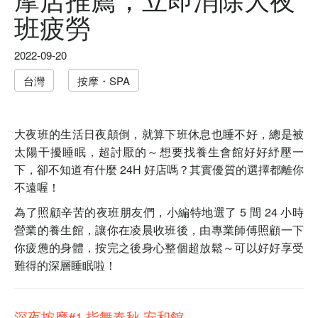
班疲勞
2022-09-20
台灣
按摩・SPA
大夜班的生活日夜顛倒，就算下班休息也睡不好，總是被
太陽干擾睡眠，超討厭的～想要找養生會館好好紓壓一
下，卻不知道有什麼 24H 好店嗎？其實優質的選擇都離你
不遠喔！
為了照顧辛苦的夜班朋友們，小編特地選了 5 間 24 小時
營業的養生館，讓你在凌晨收班後，由專業師傅照顧一下
你疲憊的身體，按完之後身心整個超放鬆～可以好好享受
難得的深層睡眠啦！
深夜按摩#1 指舞春秋 安和館