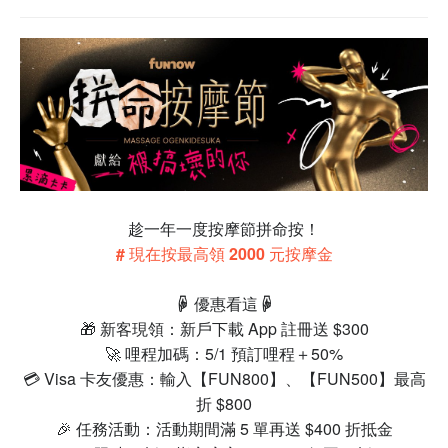
趁一年一度按摩節拼命按！
# 現在按最高領 2000 元按摩金
☟ 優惠看這☟
🎁 新客現領：新戶下載 App 註冊送 $300
🚀 哩程加碼：5/1 預訂哩程＋50%
💳 Visa 卡友優惠：輸入【FUN800】、【FUN500】最高
折 $800
🎉 任務活動：活動期間滿 5 單再送 $400 折抵金