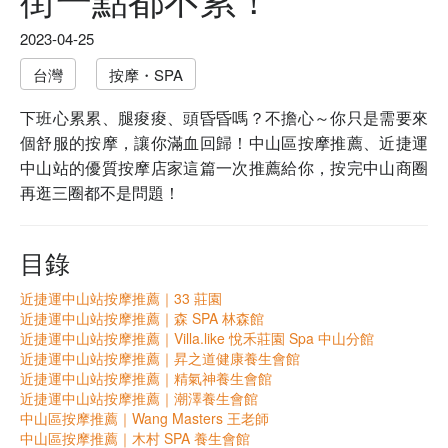
2023-04-25
台灣
按摩・SPA
下班心累累、腿痠痠、頭昏昏嗎？不擔心～你只是需要來
個舒服的按摩，讓你滿血回歸！
中山區按摩推薦、近捷運
中山站的優質按摩店家這篇一次推薦給你，按完中山商圈
再逛三圈都不是問題！
目錄
近捷運中山站按摩推薦｜33 莊園
近捷運中山站按摩推薦｜森 SPA 林森館
近捷運中山站按摩推薦｜Villa.like 悅禾莊園 Spa 中山分館
近捷運中山站按摩推薦｜昇之道健康養生會館
近捷運中山站按摩推薦｜精氣神養生會館
近捷運中山站按摩推薦｜潮澤養生會館
中山區按摩推薦｜Wang Masters 王老師
中山區按摩推薦｜木村 SPA 養生會館