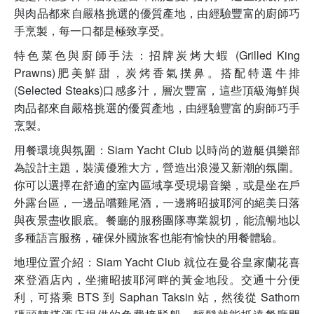
與肉品都來自嚴格挑選的優質產地，由經驗豐富的廚師巧
手烹製，每一口都是極致享受。
特色菜色與廚師手法：招牌炭烤大蝦 (Grilled King
Prawns)肥美鮮甜，炭烤香氣撲鼻。搭配特選牛排
(Selected Steaks)口感多汁，層次豐富，這些頂級海鮮與
肉品都來自嚴格挑選的優質產地，由經驗豐富的廚師巧手
烹製。
用餐環境與氛圍：Siam Yacht Club 以時尚的遊艇俱樂部
為設計主題，裝潢優雅大方，營造出浪漫又新潮的氛圍。
你可以選擇在舒適的室內區域享受現場音樂，或是坐在戶
外露台區，一邊品嚐雞尾酒，一邊將昭披耶河的絕美日落
與夜景盡收眼底。餐廳的服務團隊專業親切，能流暢地以
多種語言服務，確保外國旅客也能有愉快的用餐體驗。
地理位置介紹：Siam Yacht Club 就位在曼谷皇家蘭花喜
來登酒店內，坐擁昭披耶河畔的黃金地段。交通十分便
利，可搭乘 BTS 到 Saphan Taksin 站，然後從 Sathorn