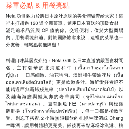
菜單必點 & 用餐亮點
Neta Grill 致力於將日本原汁原味的美食體驗帶給大家！這
裡主打超過 120 道全新菜單，選用日本直送的頂級食材，
滿足追求品質與 CP 值的你。交通便利，位於大型商場
內，用餐環境舒適。對於國際旅客來說，這裡的菜單也十
分友善，輕鬆點餐無障礙！
料理口味與層次介紹：Neta Grill 以日本直送的嚴選食材聞
名，主打奢華的北海道和牛（เนื้อวากิวฮอกไกโดจาก
ญี่ปุ่น），口感細緻、油花均勻。澳洲和牛帶油花片（เนื้อ
ออสเตรเลียติดมันสไลด์）更是軟嫩多汁。海鮮愛好者絕不
能錯過巨無霸烤鰻魚串（ปลาไหลเสียบไม้ขนาดจัมโบ้）以
及鋪滿海膽與鮭魚卵的奢華壽司（ซูชิไข่หอยเม่นท็อป
ไข่ปลาแซลมอน）。還有鰤魚下巴（คางปลาบุรี）與松露
鵝肝捲（โรลฟัวกราส์ท็อปทรัฟเฟิล），每一口都是極致享
受。別忘了搭配 2 小時無限暢飲的札幌生啤酒或 Chang
生啤酒，讓用餐體驗更完美。飯後再來點麻糬冰淇淋、柚