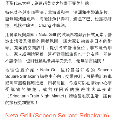
子聖代或大福，為這趟美食之旅畫下完美句點！
特色菜色與廚師手法：北海道和牛、澳洲和牛帶油花片、
巨無霸烤鰻魚串、海膽鮭魚卵壽司、鰤魚下巴、松露鵝肝
捲、札幌生啤酒、Chang 生啤酒。
用餐環境與氛圍：Neta Grill 的裝潢風格融合日式元素，營
造出活潑又溫馨的用餐氛圍，讓大家彷彿置身日本的街
頭。寬敞的空間設計，提供各式舒適座位，非常適合朋
友、家人或團體聚餐。這裡對國際旅客也十分友善，即使
不諳泰語，也能輕鬆點餐與享受美食，毫無語言隔閡！
地理位置介紹：Neta Grill 位於曼谷知名的 Seacon
Square Srinakarin 購物中心內，交通便利，可搭乘計程車
或叫車服務輕鬆抵達。用餐前後，你還可以在購物中心享
受購物的樂趣，或前往附近的拉差達火車夜市
（Srinakarin Train Night Market）體驗當地夜生活，讓你
的旅程更加豐富！
Neta Grill (Seacon Square Srinakarin)