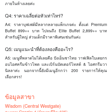
ภายในห้างเลยค่ะ
Q4: ราคาเฉลี่ยต่อหัวเท่าไหร่?
A4: ราคาบุฟเฟต์มีหลากหลายแพ็กเกจค่ะ ตั้งแต่ Premium
Buffet 899++ บาท ไปจนถึง Elite Buffet 2,899++ บาท
สำหรับผู้ใหญ่ ส่วนเด็กมีราคาพิเศษเช่นกันค่ะ
Q5: เมนูแนะนำที่ต้องลองคืออะไร?
A5: เมนูที่พลาดไม่ได้เลยคือ ปังเย็นชาไทย วาฟเฟิลใบเตยกร
อบไอศครีมข้าวโพด และเบิร์นบัตเตอร์โทสต์ & ไอศกรีมวา
นิลลาค่ะ นอกจากนี้ยังมีเมนูอีกกว่า 200 รายการให้คุณ
เลือกสรร!
ข้อมูลสาขา
Wisdom (Central Westgate)
คะแนน Google: 4 (จำนวนรีวิว: 635)