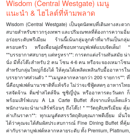
Wisdom (Central Westgate) เมนู
แนะนำ & ไฮไลต์ที่ห้ามพลาด
Wisdom (Central Westgate) เป็นจุดนัดพบที่เดินทางสะดวก
สบายสำหรับชาวกรุงเทพฯ และปริมณฑลที่ต้องการความอิ่ม
อร่อยระดับพรีเมียม ร้านนี้เน้นกลุ่มลูกค้าที่มากันเป็นกลุ่ม
ครอบครัว หรือเพื่อนฝูงที่ชอบทานบุฟเฟต์แบบจัดเต็ม! *
**บรรยากาศสบายๆ แต่หรูหรา**: การตกแต่งร้านทันสมัย น่า
นั่ง มีทั้งโต๊ะสำหรับ 2 คน โซน 4-6 คน หรือจะจองเหมาโซน
สำหรับกลุ่มใหญ่ก็ยังได้ ให้คุณได้เพลิดเพลินกับมื้ออาหารใน
บรรยากาศส่วนตัว * **เมนูหลากหลายกว่า 200 รายการ**: ที่
นี่คือบุฟเฟต์นานาชาติที่แท้จริง ไม่ว่าจะซีฟู้ดสดๆ อาหารไทย
รสจัดจ้าน ติ่มซำสไตล์จีน ซูชิญี่ปุ่น หรืออาหารตะวันตก ก็
พร้อมเสิร์ฟแบบ A La Carte Buffet สั่งจากแท็บเล็ตแล้ว
พนักงานจะนำมาเสิร์ฟร้อนๆ ถึงโต๊ะ! * **วัตถุดิบพรีเมียม คุ้ม
ค่าเกินราคา**: ทุกเมนูคัดสรรวัตถุดิบคุณภาพดีเยี่ยม มั่นใจ
ได้ว่าคุณจะได้สัมผัสประสบการณ์ Fine Dining Buffet ที่คุ้ม
ค่ากับราคาบุฟเฟต์หลากหลายระดับ ทั้ง Premium, Platinum,