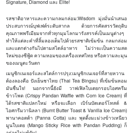
Signature, Diamond และ Elite!
รสชาติอาหารและความกลมกล่อม:Wisdom มุ่งมั่นนำเสนอ
ประสบการณ์บุฟเฟต์ระดับสากล ด้วยการคัดสรรวัตถุดิบ
คุณภาพพรีเมียมจากทั่วทุกมุมโลกมารังสรรค์เป็นเมนูต่างๆ
ทำให้แต่ละคำที่ลิ้มลองเต็มไปด้วยรสชาติเข้มข้น กลมกล่อม
และแตกต่างกันไปตามสไตล์อาหาร ไม่ว่าจะเป็นความสด
ใหม่ของซีฟู้ด ความหอมของเครื่องเทศไทย หรือความละมุน
ของเมนูตะวันตก
เมนูซิกเนเจอร์และสไตล์การปรุง:เมนูซิกเนเจอร์ที่สายหวาน
ต้องลองคือ ปังเย็นชาไทย (Thai Tea Bingsu) ที่เข้มข้นหอม
มันชื่นใจ! นอกจากนี้ยังมี วาฟเฟิลใบเตยกรอบไอศครีม
ข้าวโพด (Crispy Pandan Waffle with Corn Ice Cream) ที่
ได้รสชาติแปลกใหม่ หรือจะเลือก เบิร์นบัตเตอร์โทสต์ &
ไอศกรีมวานิลลา (Burnt Butter Toast & Vanilla Ice Cream)
พานาคอตต้า (Panna Cotta) และ พุดดิ้งมะม่วงข้าวเหนียว
มูนใบเตย (Mango Sticky Rice with Pandan Pudding) ก็
อร่อยไม่แพ้กัน!