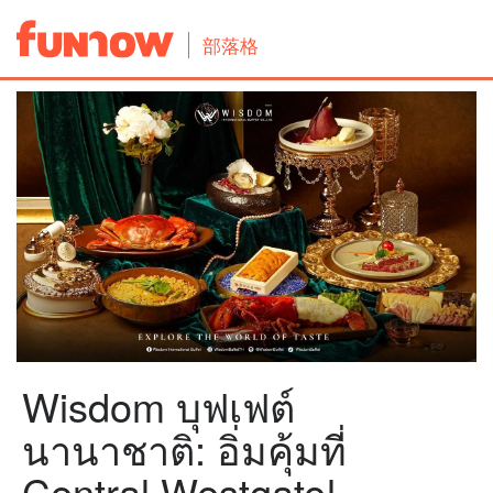
部落格
Wisdom บุฟเฟต์
นานาชาติ: อิ่มคุ้มที่
Central Westgate!