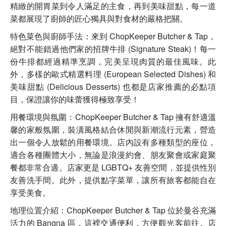
精緻的開胃菜到令人滿足的主食，再到美味甜點，每一道
菜都展現了廚師的匠心獨具與對食材的嚴格把關。
特色菜色與廚師手法：來到 ChopKeeper Butcher & Tap，
絕對不能錯過他們家的招牌牛排 (Signature Steak)！每一
份牛排都經過精準烹調，完美呈現肉質的最佳風味。此
外，多樣的歐式精選料理 (European Selected Dishes) 和
美味甜點 (Delicious Desserts) 也都是店家推薦的必點項
目，保證讓你的味蕾獲得極致享受！
用餐環境與氛圍：ChopKeeper Butcher & Tap 擁有舒適溫
馨的家般氛圍，裝潢風格結合休閒與新潮流行元素，營造
出一個令人放鬆的用餐環境。店內設有多種類型的座位，
適合各種團體大小，無論是浪漫約會、朋友聚會或家庭聚
餐都非常合適。店家更是 LGBTQ+ 友善空間，並提供性別
友善洗手間。此外，提供點字菜單，讓所有旅客都能自在
享受美食。
地理位置介紹：ChopKeeper Butcher & Tap 位於曼谷充滿
活力的 Bangna 區，這裡交通便利，方便觀光客前往。店