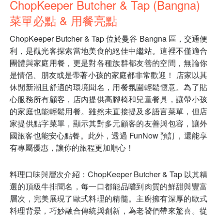
ChopKeeper Butcher & Tap (Bangna)
菜單必點 & 用餐亮點
ChopKeeper Butcher & Tap 位於曼谷 Bangna 區，交通便
利，是觀光客探索當地美食的絕佳中繼站。這裡不僅適合
團體與家庭用餐，更是對各種族群都友善的空間，無論你
是情侶、朋友或是帶著小孩的家庭都非常歡迎！ 店家以其
休閒新潮且舒適的環境聞名，用餐氛圍輕鬆愜意。為了貼
心服務所有顧客，店內提供高腳椅和兒童餐具，讓帶小孩
的家庭也能輕鬆用餐。雖然未直接提及多語言菜單，但店
家提供點字菜單，顯示其對多元顧客的友善與包容，讓外
國旅客也能安心點餐。此外，透過 FunNow 預訂，還能享
有專屬優惠，讓你的旅程更加順心！
料理口味與層次介紹：ChopKeeper Butcher & Tap 以其精
選的頂級牛排聞名，每一口都能品嚐到肉質的鮮甜與豐富
層次，完美展現了歐式料理的精髓。主廚擁有深厚的歐式
料理背景，巧妙融合傳統與創新，為老饕們帶來驚喜。從