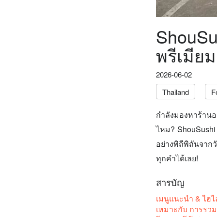
ShouSu
พรีเมีย
2026-06-02
Thailand
F
กำลังมองหาร้านอา
ไหม? ShouSushi ท
อย่างพิถีพิถันจาก
ทุกคำได้เลย!
สารบัญ
เมนูแนะนำ & ไฮไล
เหมาะกับ การรวมก