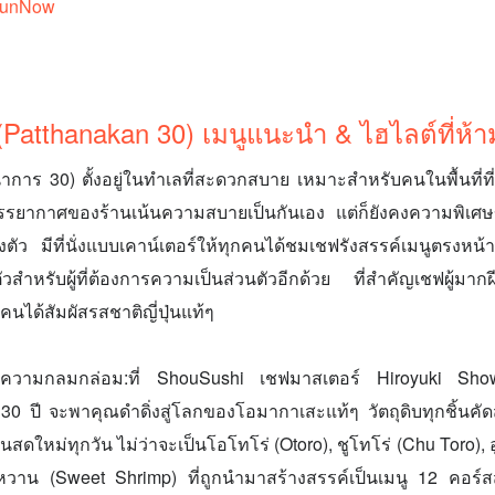
FunNow
(Patthanakan 30) เมนูแนะนำ & ไฮไลต์ที่ห
การ 30) ตั้งอยู่ในทำเลที่สะดวกสบาย เหมาะสำหรับคนในพื้นที่
 บรรยากาศของร้านเน้นความสบายเป็นกันเอง แต่ก็ยังคงความพิ
งตัว มีที่นั่งแบบเคาน์เตอร์ให้ทุกคนได้ชมเชฟรังสรรค์เมนูตรงหน
ัวสำหรับผู้ที่ต้องการความเป็นส่วนตัวอีกด้วย ที่สำคัญเชฟผู้มากฝี
คนได้สัมผัสรสชาติญี่ปุ่นแท้ๆ
ความกลมกล่อม:ที่ ShouSushi เชฟมาสเตอร์ Hiroyuki Show
0 ปี จะพาคุณดำดิ่งสู่โลกของโอมากาเสะแท้ๆ วัตถุดิบทุกชิ้นคัดส
่นสดใหม่ทุกวัน ไม่ว่าจะเป็นโอโทโร่ (Otoro), ชูโทโร่ (Chu Toro), 
หวาน (Sweet Shrimp) ที่ถูกนำมาสร้างสรรค์เป็นเมนู 12 คอร์ส