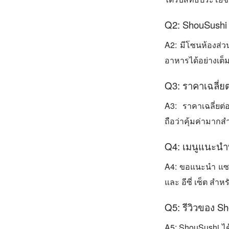
Q2: ShouSushi 
A2: มีโซนห้องส่วนต
อาหารได้อย่างเต็มท
Q3: ราคาเฉลี่
A3: ราคาเฉลี่ยต่
ถือว่าคุ้มค่ามากส
Q4: เมนูแนะนำท
A4: ขอแนะนำ แซลม
และ อีซี่ เซ็ต สำห
Q5: รีวิวของ S
A5: ShouSushi ได