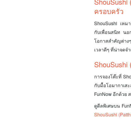
ShouSushi (
ครอบครัว
ShouSushi เหมาะม
กับเพื่อนสนิท นอ
โอกาสสำคัญต่างๆ 
เวลาดีๆ ที่น่าจดจ
ShouSushi 
การจองโต๊ะที่ Sh
กับมื้อโอมากาเส
FunNow อีกด้วย ส
ดูดีลพิเศษบน Fu
ShouSushi (Patt