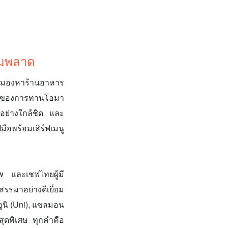
้ามพลาด
ที่มองหาร้านอาหาร
เศษของการทานโอมา
้าอย่างใกล้ชิด และ
มือพร้อมเสิร์ฟเมนู
 และเชฟไทยผู้มี
รรมาอย่างดีเยี่ยม
อูนิ (Uni), แซลมอน
สุดพิเศษ ทุกคำคือ