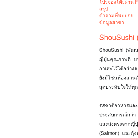
โปรจองโต๊ะผ่าน 
สรุป
คำถามที่พบบ่อย
ข้อมูลสาขา
ShouSushi 
ShouSushi (พัฒนา
ญี่ปุ่นคุณภาพดี
กาเสะไว้ได้อย่างล
ยังมีโซนห้องส่วนต
สุดประทับใจให้ทุก
รสชาติอาหารและ
ประสบการณ์กว่า 3
และส่งตรงจากญี่ปุ
(Salmon) และกุ้ง