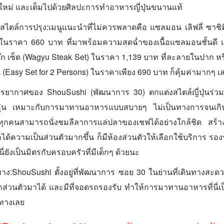
สดใหม่ และเต็มไปด้วยศิลปะการทำอาหารญี่ปุ่นขนานแท้
ะสไตล์การปรุง:เมนูแนะนำที่ไม่ควรพลาดคือ แซลมอน เลิฟลี่ ซาชิ
 ในราคา 660 บาท ที่มาพร้อมความสดฉ่ำของเนื้อแซลมอนชั้นดี 
๊ก เซ็ต (Wagyu Steak Set) ในราคา 1,139 บาท ที่ละลายในปาก หรือ
น (Easy Set for 2 Persons) ในราคาเพียง 690 บาท ก็คุ้มค่ามากๆ เ
ยากาศของ ShouSushi (พัฒนาการ 30) ตกแต่งสไตล์ญี่ปุ่นร่วมส
่น เหมาะกับการมาทานอาหารแบบสบายๆ ไม่เป็นทางการจนเกินไป 
ี่ทุกคนสามารถนั่งชมลีลาการแล่ปลาของเชฟได้อย่างใกล้ชิด สร้า
ด้ความเป็นส่วนตัวมากขึ้น ก็มีห้องส่วนตัวให้เลือกใช้บริการ รอง
ี่ยังเป็นมิตรกับครอบครัวที่มีเด็กๆ ด้วยนะ
ง:ShouSushi ตั้งอยู่ที่พัฒนาการ ซอย 30 ในย่านที่เดินทางส
่วนตัวมาได้ และมีที่จอดรถรองรับ ทำให้การมาทานอาหารที่นี่เป็น
นทางเลย