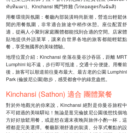
ทับทิมเผา)、Kinchansi 獨門炸雞 (ไก่ทอดสูตรกินฉันสิ)
用餐環境與氛圍：餐廳內部裝潢時尚新潮，營造出輕鬆休
閒的用餐氛圍，非常適合旅途中稍作休憩。座位配置舒
適，從兩人小聚到家庭團體都能找到合適的空間。店家體
貼地提供外語菜單，讓來自世界各地的旅客都能輕鬆點
餐，享受無國界的美味體驗。
地理位置介紹：Kinchansi 坐落在曼谷沙吞區，距離 MRT
Lumphini 站不遠，步行即可抵達，交通十分便捷。用餐前
後，旅客可以順道前往曼布最大、最古老的公園 Lumphini
Park (倫披尼公園)散步，感受都會中的綠意盎然。
Kinchansi (Sathon) 適合 團體聚餐
對於外地觀光的你來說，Kinchansi 絕對是你曼谷旅程中
不可錯過的美味驛站！無論是逛完倫披尼公園後想找個地
方好好放鬆用餐，或是想在週末夜晚與旅伴小酌一杯，這
裡都是完美選擇。餐廳新潮舒適的裝潢、分享式餐點的設