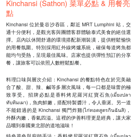
Kinchansi (Sathon) 菜單必點 & 用餐亮
點
Kinchansi 位於曼谷沙吞區，鄰近 MRT Lumphini 站，交
通十分便利，是觀光客與團體客群體驗泰式美食的絕佳選
擇。店內以休閒舒適的環境搭配新潮裝潢，提供輕鬆愉快
的用餐氛圍。特別採用紅外線烤爐系統，確保每道烤魚都
能均勻受熱，呈現最佳風味。店家也提供彈性預訂的分享
餐，讓旅客可以依照人數輕鬆點餐。
料理口味與層次介紹：Kinchansi 的餐點特色在於完美融
合了酸、甜、辣、鹹等多層次風味，每一口都是味蕾的極
致享受。招牌必點是香料烤尼羅河紅寶石魚(เมี่ยงปลา
ทับทิมเผา)，魚肉鮮嫩，搭配特製醬汁，令人垂涎。另一道
不能錯過的是 Kinchansi 獨門炸雞(ไก่ทอดสูตรกินฉันสิ)，
外酥內嫩，香氣四溢。這裡的伊善料理更是經典，讓大家
品嚐到泰國東北部的道地滋味！
特色菜色與廚師手法：香料烤尼羅河紅寶石魚 (เมี่ยงปลา