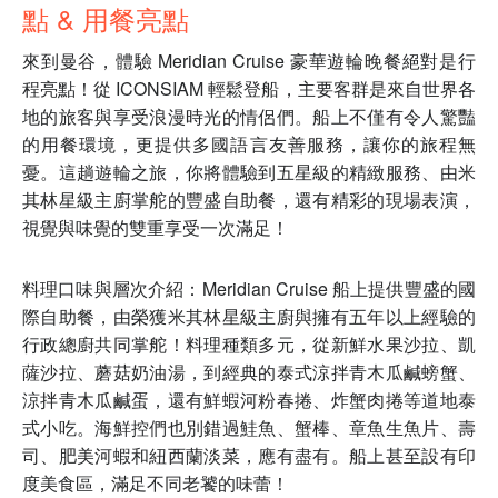
點 & 用餐亮點
來到曼谷，體驗 Meridian Cruise 豪華遊輪晚餐絕對是行
程亮點！從 ICONSIAM 輕鬆登船，主要客群是來自世界各
地的旅客與享受浪漫時光的情侶們。船上不僅有令人驚豔
的用餐環境，更提供多國語言友善服務，讓你的旅程無
憂。這趟遊輪之旅，你將體驗到五星級的精緻服務、由米
其林星級主廚掌舵的豐盛自助餐，還有精彩的現場表演，
視覺與味覺的雙重享受一次滿足！
料理口味與層次介紹：Meridian Cruise 船上提供豐盛的國
際自助餐，由榮獲米其林星級主廚與擁有五年以上經驗的
行政總廚共同掌舵！料理種類多元，從新鮮水果沙拉、凱
薩沙拉、蘑菇奶油湯，到經典的泰式涼拌青木瓜鹹螃蟹、
涼拌青木瓜鹹蛋，還有鮮蝦河粉春捲、炸蟹肉捲等道地泰
式小吃。海鮮控們也別錯過鮭魚、蟹棒、章魚生魚片、壽
司、肥美河蝦和紐西蘭淡菜，應有盡有。船上甚至設有印
度美食區，滿足不同老饕的味蕾！