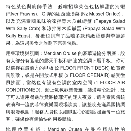
特色菜色與廚師手法：必嚐招牌菜色包括鮮甜的河蝦
(River Prawns)、Q 彈的紐西蘭淡菜 (Nz Mussel On Ice)，
以及充滿泰國風味的涼拌青木瓜鹹螃蟹 (Papaya Salad
With Salty Crab) 和涼拌青木瓜鹹蛋 (Papaya Salad With
Salty Eggs)。餐後也別忘了品嚐多款精緻蛋糕與季節鮮
果，為這趟美食之旅劃下完美句點。
用餐環境與氛圍：Meridian Cruise 的豪華遊輪分兩層，設
有大部分有遮蔽的露天甲板和舒適的空調下層甲板。你可
以選擇在最前方的甲板 (2 FLOOR FRONT DECK) 欣賞遼
闊景致，或是在開放式甲板 (2 FLOOR OPENAIR) 感受微
風拂面，當然也有設有空調的室內空間 (1 FLOOR AIR
CONDITIONED)。船上氣氛歡樂優雅，裝潢精心設計，除
了可以邊用餐邊欣賞昭披耶河的迷人夜景，還有泰國傳統
表演和一流的菲律賓樂團現場演奏，讓整晚充滿異國情調
與浪漫氛圍！服務人員也以細膩貼心的態度照顧每一位旅
客，確保你有個愉快的用餐體驗。
地理位置介紹：Meridian Cruise 在曼谷標誌性的