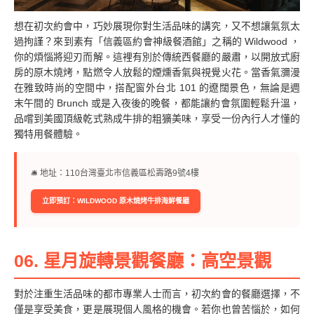
想在初次約會中，巧妙展現你對生活品味的講究，又不想讓氣氛太
過拘謹？來到素有「信義區約會神級餐酒館」之稱的 Wildwood ，
你的煩惱將迎刃而解。這裡有別於傳統西餐廳的嚴肅，以開放式廚
房的原木燒烤，點燃令人放鬆的煙燻香氣與視覺火花。當香氣瀰漫
在雅致時尚的空間中，搭配窗外台北 101 的遼闊景色，無論是週
末午間的 Brunch 或是入夜後的晚餐，都能讓約會氛圍輕鬆升溫，
品嚐到美國頂級乾式熟成牛排的粗獷美味，享受一份內行人才懂的
獨特用餐體驗。
🛎︎ 地址：110台灣臺北市信義區松壽路9號4樓
立即預訂：WILDWOOD 原木燒烤牛排海鮮餐廳
06. 星月旋轉景觀餐廳：高空景觀
對於注重生活品味的都市專業人士而言，初次約會的餐廳選擇，不
僅是享受美食，更是展現個人風格的機會。若你也曾苦惱於，如何