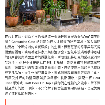
在台北東區，想為初次約會創造一個既輕鬆又展現好品味的完美開
場？Costumice Cafe 絕對是內行人才知道的秘密基地。踏入這間
被譽為「東區綠洲約會餐酒館」的空間，鬱鬱蔥蔥的綠意與陽光從
樹葉間灑落，映照著老件家具與舒適沙發，空氣中流淌著手沖咖啡
的醇厚香氣與精釀生啤的微醺氣息，瞬間就能將初見的緊張感消弭
於無形。 這裡不僅是網紅們的打卡熱點，更以其獨特的歐式鄉村
氛圍，讓每次相遇都如同置身異國小鎮，自然流露出你的生活質感
與不凡品味。從手作咖哩漢堡排、義式臘腸起司捲餅等精緻主食，
到廣受好評的海鹽司康與招牌檸檬生乳酪蛋糕，搭配一杯 Pour
Over 手沖或 Craft Beer On Tap，讓你們在輕鬆的交流中，留下深
刻且美好的第一印象。不只化解了約會氛圍僵硬的痛點，也完美傳
達了你對細節的講究。