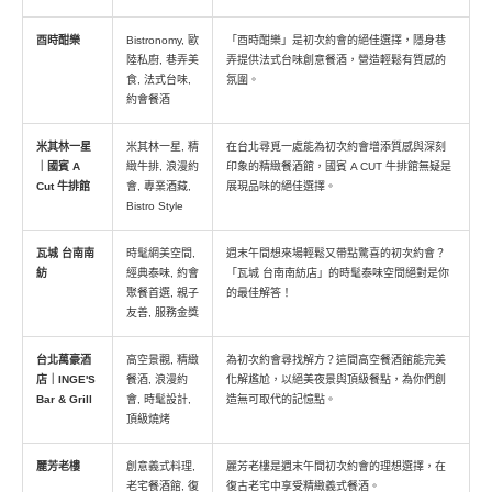
酉時酣樂
Bistronomy, 歐
「酉時酣樂」是初次約會的絕佳選擇，隱身巷
陸私廚, 巷弄美
弄提供法式台味創意餐酒，營造輕鬆有質感的
食, 法式台味,
氛圍。
約會餐酒
米其林一星
米其林一星, 精
在台北尋覓一處能為初次約會增添質感與深刻
｜國賓 A
緻牛排, 浪漫約
印象的精緻餐酒館，國賓 A CUT 牛排館無疑是
Cut 牛排館
會, 專業酒藏,
展現品味的絕佳選擇。
Bistro Style
瓦城 台南南
時髦網美空間,
週末午間想來場輕鬆又帶點驚喜的初次約會？
紡
經典泰味, 約會
「瓦城 台南南紡店」的時髦泰味空間絕對是你
聚餐首選, 親子
的最佳解答！
友善, 服務金獎
台北萬豪酒
高空景觀, 精緻
為初次約會尋找解方？這間高空餐酒館能完美
店｜INGE'S
餐酒, 浪漫約
化解尷尬，以絕美夜景與頂級餐點，為你們創
Bar & Grill
會, 時髦設計,
造無可取代的記憶點。
頂級燒烤
麗芳老樓
創意義式料理,
麗芳老樓是週末午間初次約會的理想選擇，在
老宅餐酒館, 復
復古老宅中享受精緻義式餐酒。