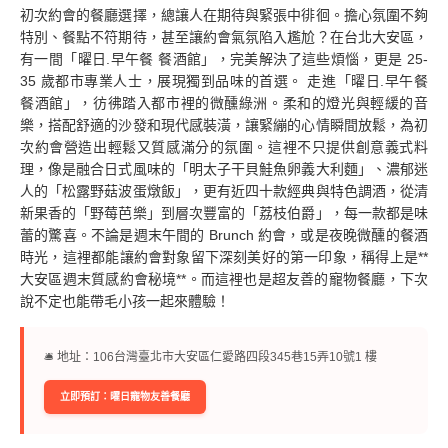
初次約會的餐廳選擇，總讓人在期待與緊張中徘徊。擔心氛圍不夠
特別、餐點不符期待，甚至讓約會氣氛陷入尷尬？在台北大安區，
有一間「曜日.早午餐 餐酒館」，完美解決了這些煩惱，更是 25-
35 歲都市專業人士，展現獨到品味的首選。 走進「曜日.早午餐
餐酒館」，彷彿踏入都市裡的微醺綠洲。柔和的燈光與輕緩的音
樂，搭配舒適的沙發和現代感裝潢，讓緊繃的心情瞬間放鬆，為初
次約會營造出輕鬆又質感滿分的氛圍。這裡不只提供創意義式料
理，像是融合日式風味的「明太子干貝鮭魚卵義大利麵」、濃郁迷
人的「松露野菇波蛋燉飯」，更有近四十款經典與特色調酒，從清
新果香的「野莓芭樂」到層次豐富的「荔枝伯爵」，每一款都是味
蕾的驚喜。不論是週末午間的 Brunch 約會，或是夜晚微醺的餐酒
時光，這裡都能讓約會對象留下深刻美好的第一印象，稱得上是**
大安區週末質感約會秘境**。而這裡也是超友善的寵物餐廳，下次
說不定也能帶毛小孩一起來體驗！
🛎︎ 地址：106台灣臺北市大安區仁愛路四段345巷15弄10號1 樓
立即預訂：曜日寵物友善餐廳