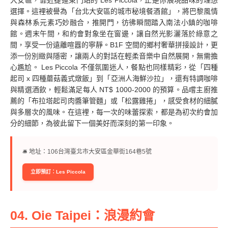
選擇。這裡被譽為「台北大安區的城市秘境餐酒館」，將巴黎風情
與森林系元素巧妙融合，推開門，彷彿瞬間踏入南法小鎮的咖啡
館。週末午間，和約會對象坐在窗邊，讓自然光影灑落於綠意之
間，享受一份遠離喧囂的寧靜。B1F 空間的鄉村奢華拼接設計，更
添一份別緻與隱密，讓兩人的對話在輕柔音樂中自然展開，無需擔
心尷尬。 Les Piccola 不僅氛圍迷人，餐點也同樣精彩，從「四種
起司 x 四種蘑菇義式燉飯」到「亞洲人海鮮沙拉」，還有特調咖啡
與精選酒飲，輕鬆滿足每人 NT$ 1000-2000 的預算。品嚐主廚推
薦的「布拉塔起司肉醬筆管麵」或「松露雞捲」，感受食材的細膩
與多層次的風味。在這裡，每一次的味蕾探索，都是為初次約會加
分的細節，為彼此留下一個美好而深刻的第一印象。
🛎︎ 地址：106台灣臺北市大安區金華街164巷5號
立即預訂：Les Piccola
04. Oie Taipei：浪漫約會