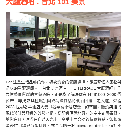
大廳酒吧：台北 101 美景
For 注重生活品味的你，初次約會的餐廳選擇，是展現個人風格與
品味的重要環節。「台北艾麗酒店 THE TERRACE 大廳酒吧」作
為信義區質感約會餐酒館，正是為了解決你在 NT$1000–2000 價
位帶，尋找兼具輕鬆氛圍與精緻質感的餐酒困擾。走入這片榮獲
2023 世界奢華酒店大獎『奢華藝術酒店獎』的空間，簡約典雅的
現代設計與舒適的沙發座椅，搭配透明落地窗外的空中花園視野，
讓你在日間沐浴在自然天光中，享受中西合璧的精選餐點，如松露
蛋沙拉可頌與海蝦料理，或是品嚐一杯 signature drink。 這裡不