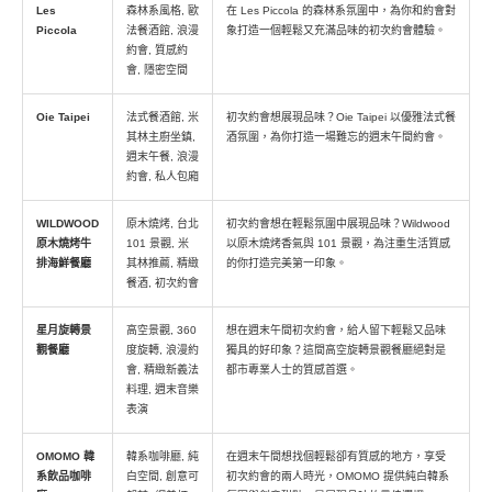
Les
森林系風格, 歐
在 Les Piccola 的森林系氛圍中，為你和約會對
Piccola
法餐酒館, 浪漫
象打造一個輕鬆又充滿品味的初次約會體驗。
約會, 質感約
會, 隱密空間
Oie Taipei
法式餐酒館, 米
初次約會想展現品味？Oie Taipei 以優雅法式餐
其林主廚坐鎮,
酒氛圍，為你打造一場難忘的週末午間約會。
週末午餐, 浪漫
約會, 私人包廂
WILDWOOD
原木燒烤, 台北
初次約會想在輕鬆氛圍中展現品味？Wildwood
原木燒烤牛
101 景觀, 米
以原木燒烤香氣與 101 景觀，為注重生活質感
排海鮮餐廳
其林推薦, 精緻
的你打造完美第一印象。
餐酒, 初次約會
星月旋轉景
高空景觀, 360
想在週末午間初次約會，給人留下輕鬆又品味
觀餐廳
度旋轉, 浪漫約
獨具的好印象？這間高空旋轉景觀餐廳絕對是
會, 精緻新義法
都市專業人士的質感首選。
料理, 週末音樂
表演
OMOMO 韓
韓系咖啡廳, 純
在週末午間想找個輕鬆卻有質感的地方，享受
系飲品咖啡
白空間, 創意可
初次約會的兩人時光，OMOMO 提供純白韓系