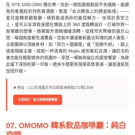
在 NT$ 1000-2000 價位帶，找到一間氛圍輕鬆卻不失精緻、能避
免約會尷尬的特色餐酒館，那麼「台北煙囪上的摘星秘境」——
星月旋轉景觀餐廳，絕對能成為你的最佳解方。 坐落於高空之
上，星月以全球首座建在煙囪上的 360 度旋轉設計，打破你對一
般餐廳的想像。隨著窗外景緻緩緩流轉，從城市天際線到遠方山
巒，每個角度都充滿驚喜。空氣中瀰漫著新義法料理的誘人香氣，
主廚團隊以頂級食材，如「菲力＋龍蝦尾」或「肋眼牛排」，獻上
道道精緻主餐，搭配一杯清爽的 Mojito 或佐餐紅白酒，讓初次約
會也能在輕鬆愉快的氛圍中，享受一場無與倫比的感官饗宴，為彼
此留下深刻的第一印象。週末午間更有現場音樂表演，讓浪漫氣氛
加倍升級。
🛎︎ 地址：112台灣臺北市北投區洲美街271號120M
立即預訂：星月旋轉景觀餐廳
07. OMOMO 韓系飲品咖啡廳：純白
空間