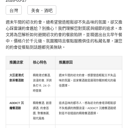
台灣
美食・酒吧
週末午間的初次約會，總希望營造輕鬆卻不失品味的氛圍，卻又擔
心踩雷讓約會尷尬？別擔心！我們理解您對質感與細節的追求。本
文將為您解析如何避開初次約會的餐飲陷阱，並精選出台北早午餐
中，價格介於千元級、氛圍獨特且餐點服務俱佳的私藏名單，讓您
的約會從餐點到話題都完美無缺。
推薦店家
核心特色
推薦原因
大巨星港式
精緻港式餐酒,
週末午間的初次約會，想要營造輕鬆又不失品
飲茶餐酒館
浪漫約會, 浮誇
味的氛圍，這家餐酒館是展現你獨到眼光的最
系打卡, 24 小
佳選擇。
時營業
ADDICT 沉
精緻餐酒, 創意
追求品味的都市人，想為初次約會增添輕鬆卻
癮餐酒館
調酒, 約會首
不失格調的微醺浪漫，ADDICT 沉癮餐酒館絕
選, 聚餐推薦,
對是不容錯過的精緻餐酒選擇。
現代風格