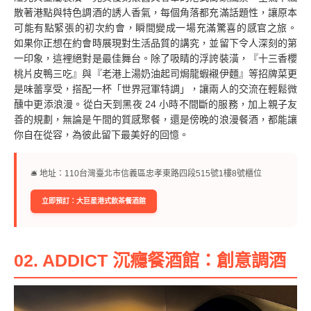
散著港點與特色調酒的誘人香氣，每個角落都充滿話題性，讓原本
可能有點緊張的初次約會，瞬間變成一場充滿驚喜的感官之旅。
如果你正想在約會時展現對生活品質的講究，並留下令人深刻的第
一印象，這裡絕對是最佳舞台。除了吸睛的浮誇裝潢，『十三香櫻
桃片皮鴨三吃』與『老港上湯奶油起司焗龍蝦襯伊麵』等招牌菜更
是味蕾享受，搭配一杯「世界冠軍特調」，讓兩人的交流在輕鬆微
醺中更添浪漫。從白天到黑夜 24 小時不間斷的服務，加上親子友
善的規劃，無論是午間的質感聚餐，還是傍晚的浪漫餐酒，都能讓
你自在從容，為彼此留下最美好的回憶。
🛎︎ 地址：110台灣臺北市信義區忠孝東路四段515號1樓8號櫃位
立即預訂：大巨星港式飲茶餐酒館
02. ADDICT 沉癮餐酒館：創意調酒