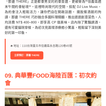
「那邊 THERE」正是都會男女的約會首選，更被譽為**信義區週
末午間約會秘境**。這裡時尚現代的空間，搭配 DJ Live Music，
為約會注入輕鬆活力，讓你們自在開啟話題。 擺脫餐酒館的拘
謹，那邊 THERE 巧妙融合多國料理精髓，推出道道創意菜色。人
均消費 NT$ 400–800，即享高 CP 值美味。店內除了驚豔調酒，
還有可愛貓咪穿梭，為初次見面增添療癒小驚喜，輕鬆留下深刻美
好的第一印象。
🛎︎ 地址：110台灣臺北市信義區永吉路120巷45號
立即預訂：那邊 THERE
09. 典華豐FOOD海陸百匯：初次約
會