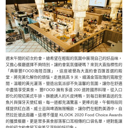
週末午間的初次約會，總希望在輕鬆的氛圍中展現自己的好品味，
又擔心餐廳選擇不夠特別，讓約會氣氛僵硬嗎？來到大直指標性的
「典華豐FOOD海陸百匯」，這座被譽為大直約會百匯首選的殿
堂，將完美化解你的煩惱。走進挑高 9 米、綴滿金箔玫瑰的寬敞空
間，溫暖的黃光灑落，營造出氣派卻不失溫馨的氛圍，讓你在舒適
中盡情享受美食。 豐FOOD 擁有多達 200 道跨國界料理，從入口
即化的現切美式牛排、酥脆誘人的片皮烤鴨，到每日新鮮直送的生
魚片與彈牙天使紅蝦，每一道都充滿驚喜。更棒的是，午餐時段同
樣提供紅白酒、威士忌與啤酒無限暢飲，讓你們在輕酌美酒中，自
然拉近彼此距離。這裡不僅是 KLOOK 2020 Food Choice Awards
的獲獎餐廳，更是眾多美食部落客口耳相傳的口袋名單，絕對能讓
你的初次約會留下完美又深刻的好印象。