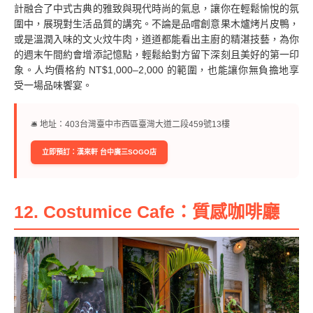
計融合了中式古典的雅致與現代時尚的氣息，讓你在輕鬆愉悅的氛
圍中，展現對生活品質的講究。不論是品嚐創意果木爐烤片皮鴨，
或是溫潤入味的文火炆牛肉，道道都能看出主廚的精湛技藝，為你
的週末午間約會增添記憶點，輕鬆給對方留下深刻且美好的第一印
象。人均價格約 NT$1,000–2,000 的範圍，也能讓你無負擔地享
受一場品味饗宴。
🛎︎ 地址：403台灣臺中市西區臺灣大道二段459號13樓
立即預訂：漢來軒 台中廣三SOGO店
12. Costumice Cafe：質感咖啡廳