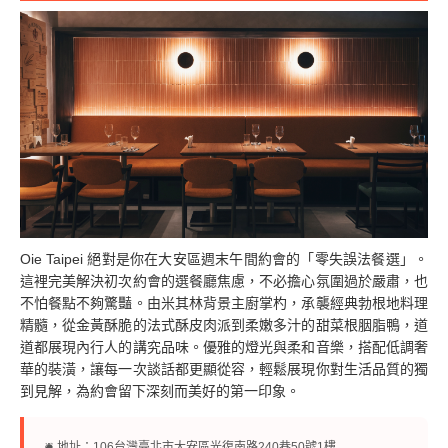
Oie Taipei 絕對是你在大安區週末午間約會的「零失誤法餐選」。
這裡完美解決初次約會的選餐廳焦慮，不必擔心氛圍過於嚴肅，也
不怕餐點不夠驚豔。由米其林背景主廚掌杓，承襲經典勃根地料理
精髓，從金黃酥脆的法式酥皮肉派到柔嫩多汁的甜菜根胭脂鴨，道
道都展現內行人的講究品味。優雅的燈光與柔和音樂，搭配低調奢
華的裝潢，讓每一次談話都更顯從容，輕鬆展現你對生活品質的獨
到見解，為約會留下深刻而美好的第一印象。
🛎︎ 地址：106台灣臺北市大安區光復南路240巷50號1樓