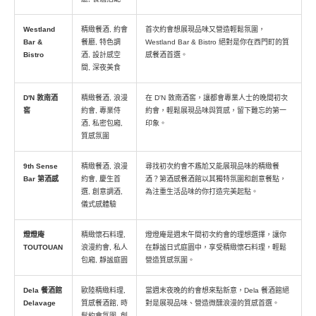
Westland
精緻餐酒, 約會
首次約會想展現品味又營造輕鬆氛圍，
Bar &
餐廳, 特色調
Westland Bar & Bistro 絕對是你在西門町的質
Bistro
酒, 設計感空
感餐酒首選。
間, 深夜美食
D'N 敦南酒
精緻餐酒, 浪漫
在 D'N 敦南酒窖，讓都會專業人士的晚間初次
窖
約會, 專業侍
約會，輕鬆展現品味與質感，留下難忘的第一
酒, 私密包廂,
印象。
質感氛圍
9th Sense
精緻餐酒, 浪漫
尋找初次約會不尷尬又能展現品味的精緻餐
Bar 第酒感
約會, 慶生首
酒？第酒感餐酒館以其獨特氛圍和創意餐點，
選, 創意調酒,
為注重生活品味的你打造完美起點。
儀式感體驗
燈燈庵
精緻懷石料理,
燈燈庵是週末午間初次約會的理想選擇，讓你
TOUTOUAN
浪漫約會, 私人
在靜謐日式庭園中，享受精緻懷石料理，輕鬆
包廂, 靜謐庭園
營造質感氛圍。
Dela 餐酒館
歐陸精緻料理,
當週末夜晚的約會想來點新意，Dela 餐酒館絕
Delavage
質感餐酒館, 時
對是展現品味、營造微醺浪漫的質感首選。
髦約會氛圍, 創