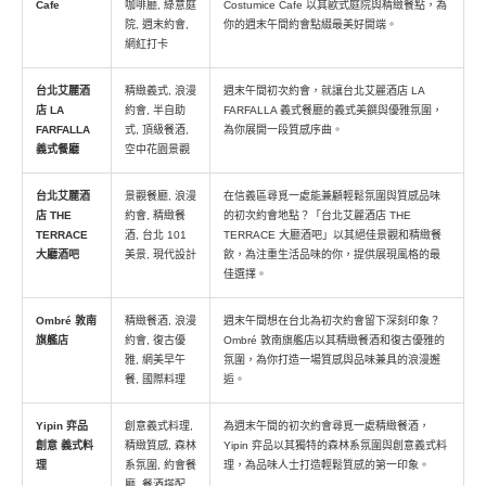
Cafe
咖啡廳, 綠意庭
Costumice Cafe 以其歐式庭院與精緻餐點，為
院, 週末約會,
你的週末午間約會點綴最美好開端。
網紅打卡
台北艾麗酒
精緻義式, 浪漫
週末午間初次約會，就讓台北艾麗酒店 LA
店 LA
約會, 半自助
FARFALLA 義式餐廳的義式美饌與優雅氛圍，
FARFALLA
式, 頂級餐酒,
為你展開一段質感序曲。
義式餐廳
空中花園景觀
台北艾麗酒
景觀餐廳, 浪漫
在信義區尋覓一處能兼顧輕鬆氛圍與質感品味
店 THE
約會, 精緻餐
的初次約會地點？「台北艾麗酒店 THE
TERRACE
酒, 台北 101
TERRACE 大廳酒吧」以其絕佳景觀和精緻餐
大廳酒吧
美景, 現代設計
飲，為注重生活品味的你，提供展現風格的最
佳選擇。
Ombré 敦南
精緻餐酒, 浪漫
週末午間想在台北為初次約會留下深刻印象？
旗艦店
約會, 復古優
Ombré 敦南旗艦店以其精緻餐酒和復古優雅的
雅, 網美早午
氛圍，為你打造一場質感與品味兼具的浪漫邂
餐, 國際料理
逅。
Yipin 弈品
創意義式料理,
為週末午間的初次約會尋覓一處精緻餐酒，
創意 義式料
精緻質感, 森林
Yipin 弈品以其獨特的森林系氛圍與創意義式料
理
系氛圍, 約會餐
理，為品味人士打造輕鬆質感的第一印象。
廳, 餐酒搭配