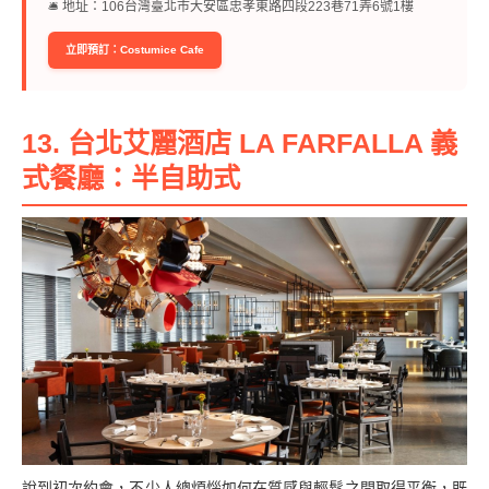
🛎︎ 地址：106台灣臺北市大安區忠孝東路四段223巷71弄6號1樓
立即預訂：Costumice Cafe
13. 台北艾麗酒店 LA FARFALLA 義
式餐廳：半自助式
說到初次約會，不少人總煩惱如何在質感與輕鬆之間取得平衡，既