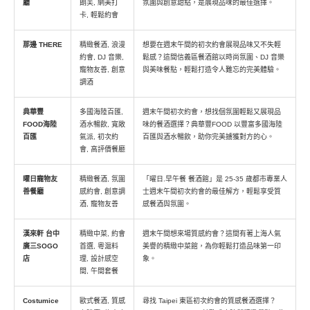
廳
朗芙, 網美打
氛圍與創意甜點，是展現品味的最佳選擇。
卡, 輕鬆約會
那邊 THERE
精緻餐酒, 浪漫
想要在週末午間的初次約會展現品味又不失輕
約會, DJ 音樂,
鬆感？這間信義區餐酒館以時尚氛圍、DJ 音樂
寵物友善, 創意
與美味餐點，輕鬆打造令人難忘的完美體驗。
調酒
典華豐
多國海陸百匯,
週末午間初次約會，想找個氛圍輕鬆又展現品
FOOD海陸
酒水暢飲, 寬敞
味的餐酒選擇？典華豐FOOD 以豐富多國海陸
百匯
氣派, 初次約
百匯與酒水暢飲，助你完美擄獲對方的心。
會, 高評價餐廳
曜日寵物友
精緻餐酒, 氛圍
「曜日.早午餐 餐酒館」是 25-35 歲都市專業人
善餐廳
感約會, 創意調
士週末午間初次約會的最佳解方，輕鬆享受質
酒, 寵物友善
感餐酒與氛圍。
漢來軒 台中
精緻中菜, 約會
週末午間想來場質感約會？這間有著上海人氣
廣三SOGO
首選, 粵滬料
美譽的精緻中菜館，為你輕鬆打造品味第一印
店
理, 設計感空
象。
間, 午間套餐
Costumice
歐式餐酒, 質感
尋找 Taipei 東區初次約會的質感餐酒選擇？