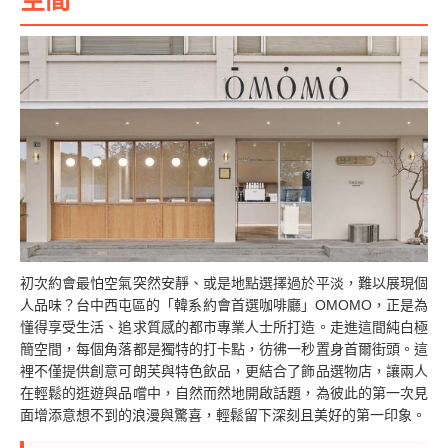
初次約會最怕空氣突然安靜、或是地點選擇過於平淡，難以展現個
人品味？台中西屯區的「韓系約會首選咖啡廳」OMOMO，正是為
懂得享受生活、追求質感的都市專業人士所打造。走進這間純白極
簡空間，每個角落都是獨特的打卡點，彷彿一秒置身首爾街頭。這
裡不僅提供創意可朗芙與特色飲品，更結合了飾品選物店，讓兩人
在輕鬆的逛遊與品嚐中，自然而然地開啟話題，為彼此的第一次見
面增添意想不到的浪漫與驚喜，輕鬆留下深刻且美好的第一印象。