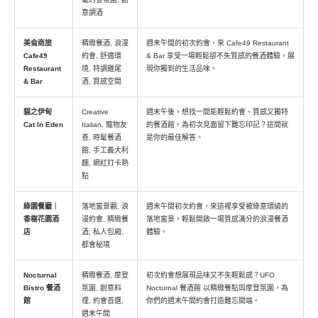
意調酒
美侖商旅
精緻餐酒, 浪漫
週末午間的初次約會，來 Cafe49 Restaurant
Cafe49
約會, 舒適環
& Bar 享受一場輕鬆卻不失質感的餐酒體驗，展
Restaurant
境, 特調雞尾
現你獨到的生活品味。
& Bar
酒, 質感空間
貓之伊甸
Creative
週末午後，想找一間能輕鬆約會、質感又獨特
Cat In Eden
Italian, 寵物友
的餐酒館，為初次見面留下難忘印記？這間就
善, 時髦餐酒
是你的最佳解答。
館, 手工義大利
麵, 網紅打卡熱
點
綠園餐廳｜
落地窗景觀, 浪
週末午間初次約會，來這裡享受被綠意環繞的
香樹花園酒
漫約會, 精緻餐
落地窗景，輕鬆開啟一場質感滿分的浪漫餐酒
店
酒, 私人包廂,
體驗。
都會秘境
Nocturnal
精緻餐酒, 摩登
初次約會想展現品味又不失輕鬆感？UFO
Bistro 餐酒
氛圍, 創意料
Nocturnal 餐酒館 以精緻餐點與摩登氛圍，為
館
理, 約會首選,
你們的週末午間約會打造難忘開端。
週末午間