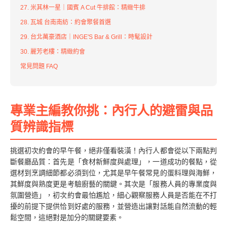
27. 米其林一星｜國賓 A Cut 牛排館：精緻牛排
28. 瓦城 台南南紡：約會聚餐首選
29. 台北萬豪酒店｜INGE'S Bar & Grill：時髦設計
30. 麗芳老樓：精緻約會
常見問題 FAQ
專業主編教你挑：內行人的避雷與品
質辨識指標
挑選初次約會的早午餐，絕非僅看裝潢！內行人都會從以下兩點判
斷餐廳品質：首先是「食材新鮮度與處理」，一道成功的餐點，從
選材到烹調細節都必須到位，尤其是早午餐常見的蛋料理與海鮮，
其鮮度與熟度更是考驗廚藝的關鍵。其次是「服務人員的專業度與
氛圍營造」，初次約會最怕尷尬，細心觀察服務人員是否能在不打
擾的前提下提供恰到好處的服務，並營造出讓對話能自然流動的輕
鬆空間，這絕對是加分的關鍵要素。