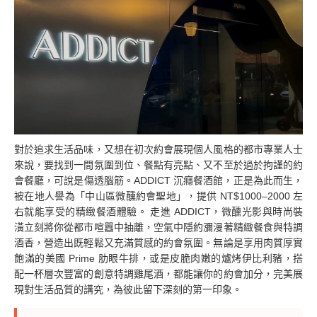
對於追求生活品味，又想在初次約會展現個人風格的都市專業人士
來說，要找到一間氛圍到位、餐點有亮點、又不至於過於拘謹的約
會餐廳，可說是傷透腦筋。ADDICT 沉癮餐酒館，正是為此而生，
被在地人譽為「中山區微醺約會聖地」，提供 NT$1000–2000 左
右就能享受的精緻餐酒體驗。 走進 ADDICT，微醺光影與時尚裝
潢立刻將你從都市喧囂中抽離，空氣中隱約瀰漫著精緻餐食與特調
酒香，營造出既輕鬆又充滿質感的約會氛圍。無論是享用肉質厚實
飽滿的美國 Prime 肋眼牛排，或是皮脆肉嫩的爐烤伊比利豬，搭
配一杯層次豐富的創意特調雞尾酒，都能讓你的約會加分，完美展
現對生活品質的講究，為彼此留下深刻的第一印象。