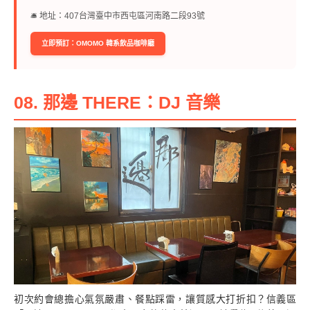
🛎︎ 地址：407台灣臺中市西屯區河南路二段93號
立即預訂：OMOMO 韓系飲品咖啡廳
08. 那邊 THERE：DJ 音樂
初次約會總擔心氣氛嚴肅、餐點踩雷，讓質感大打折扣？信義區