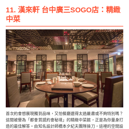
11. 漢來軒 台中廣三SOGO店：精緻
中菜
首次約會想展現獨到品味，又怕餐廳選得太過嚴肅或不夠特別嗎？
這間被譽為「都會質感約會秘境」的精緻中菜館，正是為你量身打
造的最佳解答。由知名設計師橋本夕紀夫團隊操刀，這裡的空間設