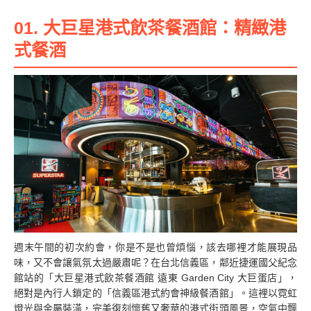
01. 大巨星港式飲茶餐酒館：精緻港
式餐酒
週末午間的初次約會，你是不是也曾煩惱，該去哪裡才能展現品
味，又不會讓氣氛太過嚴肅呢？在台北信義區，鄰近捷運國父紀念
館站的「大巨星港式飲茶餐酒館 遠東 Garden City 大巨蛋店」，
絕對是內行人鎖定的「信義區港式約會神級餐酒館」。這裡以霓虹
燈光與金屬裝潢，完美復刻懷舊又奢華的港式街頭風景，空氣中飄