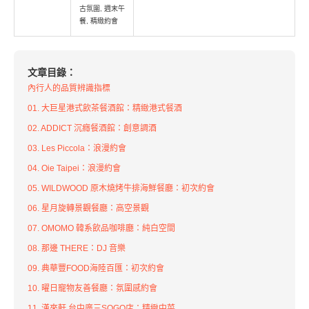
古氛圍, 週末午
餐, 精緻約會
文章目錄：
內行人的品質辨識指標
01. 大巨星港式飲茶餐酒館：精緻港式餐酒
02. ADDICT 沉癮餐酒館：創意調酒
03. Les Piccola：浪漫約會
04. Oie Taipei：浪漫約會
05. WILDWOOD 原木燒烤牛排海鮮餐廳：初次約會
06. 星月旋轉景觀餐廳：高空景觀
07. OMOMO 韓系飲品咖啡廳：純白空間
08. 那邊 THERE：DJ 音樂
09. 典華豐FOOD海陸百匯：初次約會
10. 曜日寵物友善餐廳：氛圍感約會
11. 漢來軒 台中廣三SOGO店：精緻中菜