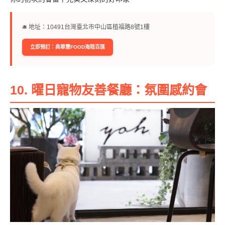
🛎︎ 地址：10491台灣臺北市中山區植福路8號1樓
立即預訂：典華豐FOOD海陸百匯
10. 曜日寵物友善餐廳：氛圍感約會