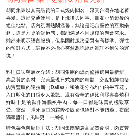
胡同集團以其高品質的日式燒肉聞名，深受台灣在地老饕
喜愛。這裡交通便利，是下班後與同事、朋友小酌聚餐的
絕佳地點。店內氛圍熱鬧溫馨，無論是吧台座位的互動樂
趣，還是方桌的舒適感，都能滿足不同規模的聚會需求。
雖然未明示語言服務，但集團對服務品質有高標準。彈性
的預訂方式，讓你不必擔心突然想吃燒肉卻訂不到位的窘
境！
料理口味與層次介紹：胡同集團的燒肉堅持選用最新鮮、
高品質的食材，完美呈現日式燒肉的精髓！必點招牌包括
肉質豐腴的達拉斯（Dallas）和油花分布均勻的牛五花，
入口即化的口感令人驚艷。還有奢華的伊比利豚壽喜燒和
鮮味十足的御作海膽炙牛肉，每一口都是味蕾的極致享
受。當然，彈牙脆口的霜降松阪豬也絕對不能錯過，搭配
獨家醬汁，風味更上一層樓！
特色菜色與廚師手法：胡同集團精選高品質食材，肉質豐