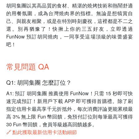
胡同集團以其高品質的食材、精湛的燒烤技術和熱鬧舒適
的用餐氛圍，成為台灣燒肉界的指標。無論是想犒賞自
己、與親友相聚，或是在特別時刻慶祝，這裡都是不二之
選。別再猶豫了！快揪上你的三五好友，立即透過
FunNow 預訂胡同燒肉，一同享受這場頂級的味蕾盛宴
吧！
常見問題 QA
Q1: 胡同集團 怎麼訂位？
A1: 預訂 胡同集團 推薦使用 FunNow！只需 15 秒即可快
速完成預訂！新用戶下載 APP 即可獲得首購禮。除了刷
指定信用卡最高享千元折抵外，每次消費評論更能累積最
高 3% 無上限 Fun 幣回饋，免預付訂位則每筆最高可獲得
30 Fun 幣回饋，會員等級越高回饋越多。
🔗 點此獲取最新信用卡活動細節