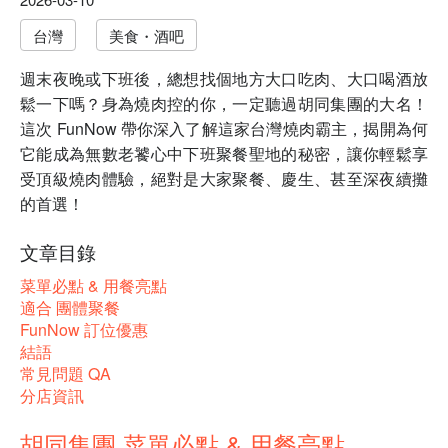
台灣
美食・酒吧
週末夜晚或下班後，總想找個地方大口吃肉、大口喝酒放
鬆一下嗎？身為燒肉控的你，一定聽過胡同集團的大名！
這次 FunNow 帶你深入了解這家台灣燒肉霸主，揭開為何
它能成為無數老饕心中下班聚餐聖地的秘密，讓你輕鬆享
受頂級燒肉體驗，絕對是大家聚餐、慶生、甚至深夜續攤
的首選！
文章目錄
菜單必點 & 用餐亮點
適合 團體聚餐
FunNow 訂位優惠
結語
常見問題 QA
分店資訊
胡同集團 菜單必點 & 用餐亮點