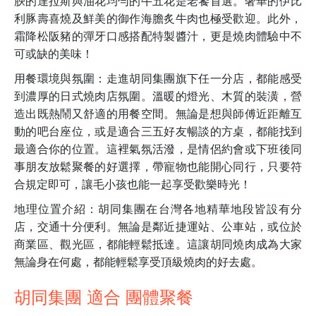
腴的達拉斯與油花均勻的牛五花是老饕首選。奢華的伊比
利豚壽喜燒及鮮美的御作海膽炙牛肉也極受歡迎。此外，
霜降松阪豬的彈牙口感搭配特製醬汁，更是燒肉體驗中不
可或缺的美味！
用餐環境與氛圍：走進胡同集團旗下任一分店，都能感受
到濃厚的日式燒肉店氛圍。溫暖的燈光、木質的裝潢，營
造出既熱鬧又舒適的用餐空間。無論是想與師傅近距離互
動的吧台座位，或是適合三五好友暢談的方桌，都能找到
最適合你的位置。這裡氣氛活潑，是情侶約會或下班後同
事朋友放鬆聚餐的好選擇，帶寵物也能開心同行，只要符
合規定即可，讓毛小孩也能一起享受歡樂時光！
地理位置介紹：胡同集團在台灣各地精華地段皆設有分
店，交通十分便利。無論是鄰近捷運站、公車站，或位於
商業區、觀光區，都能輕鬆抵達。這讓胡同燒肉成為大家
無論身在何處，都能輕鬆享受頂級燒肉的好去處。
胡同集團 適合 團體聚餐