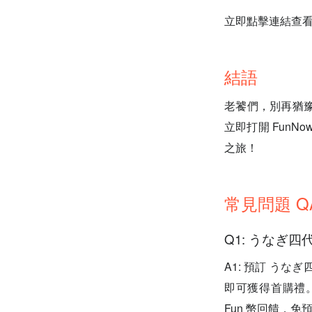
立即點擊連結查看 
結語
老饕們，別再猶
立即打開 Fun
之旅！
常見問題 Q
Q1: うなぎ
A1: 預訂 うな
即可獲得首購禮
Fun 幣回饋，免