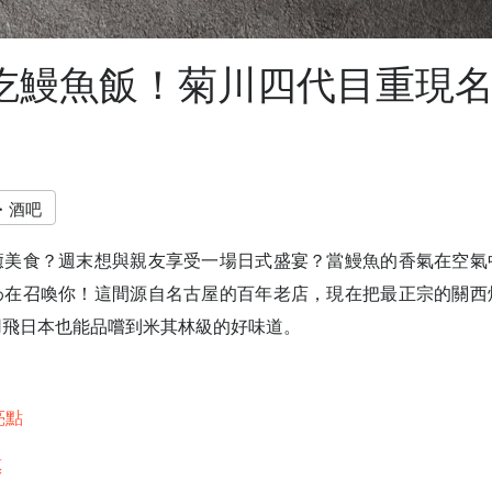
吃鰻魚飯！菊川四代目重現
・酒吧
癒美食？週末想與親友享受一場日式盛宴？當鰻魚的香氣在空氣
わ在召喚你！這間源自名古屋的百年老店，現在把最正宗的關西
用飛日本也能品嚐到米其林級的好味道。
亮點
惠