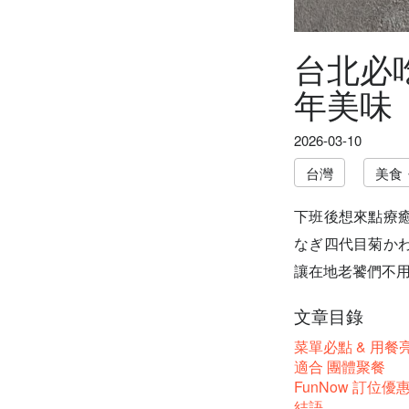
台北必
年美味
2026-03-10
台灣
美食
下班後想來點療
なぎ四代目菊か
讓在地老饕們不
文章目錄
菜單必點 & 用餐
適合 團體聚餐
FunNow 訂位優
結語