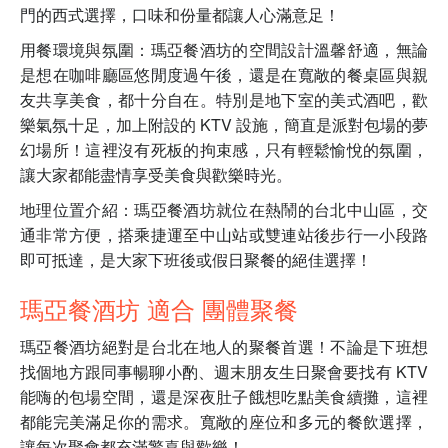
門的西式選擇，口味和份量都讓人心滿意足！
用餐環境與氛圍：瑪亞餐酒坊的空間設計溫馨舒適，無論
是想在咖啡廳區悠閒度過午後，還是在寬敞的餐桌區與親
友共享美食，都十分自在。特別是地下室的美式酒吧，歡
樂氣氛十足，加上附設的 KTV 設施，簡直是派對包場的夢
幻場所！這裡沒有死板的拘束感，只有輕鬆愉悅的氛圍，
讓大家都能盡情享受美食與歡樂時光。
地理位置介紹：瑪亞餐酒坊就位在熱鬧的台北中山區，交
通非常方便，搭乘捷運至中山站或雙連站後步行一小段路
即可抵達，是大家下班後或假日聚餐的絕佳選擇！
瑪亞餐酒坊 適合 團體聚餐
瑪亞餐酒坊絕對是台北在地人的聚餐首選！不論是下班想
找個地方跟同事暢聊小酌、週末朋友生日聚會要找有 KTV
能嗨的包場空間，還是深夜肚子餓想吃點美食續攤，這裡
都能完美滿足你的需求。寬敞的座位和多元的餐飲選擇，
讓每次聚會都充滿驚喜與歡樂！