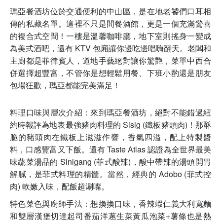
瑪亞餐酒坊位於交通便利的中山區，是在地老饕們口耳相
傳的私藏名單。這裡不只是間餐酒館，更是一個充滿驚喜
的複合式空間！一樓是溫馨咖啡廳，地下室則搖身一變成
為美式酒吧，還有 KTV 包廂讓你邊吃邊唱嗨翻天。老闆和
主廚都是菲律賓人，道地手藝絕對讓你驚艷，菜單中西合
併選擇超豐富，不管你是想輕鬆用餐、下班小酌還是朋友
包場狂歡，瑪亞都能完美滿足！
料理口味與層次介紹：來到瑪亞餐酒坊，絕對不能錯過紐
約時報評為地表最強豬肉料理的 Sisig (鐵板豬頭肉)！那酥
脆的豬頭肉在鐵板上滋滋作響，香氣四溢，配上特製醬
料，口感豐富又下飯。還有 Taste Atlas 認證為全世界最美
味蔬菜湯品的 Sinigang (菲式酸辣)，酸中帶辣的湯頭開胃
解膩，是菲式料理的精髓。當然，經典的 Adobo (菲式控
肉) 軟嫩入味，配飯超涮嘴。
特色菜色與廚師手法：想換換口味，香辣蝦仁義大利寬麵
和雙層漢堡切達起司番茄洋蔥生菜黃瓜泡菜+薯條也是熱