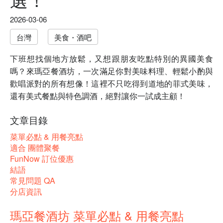
2026-03-06
台灣
美食・酒吧
下班想找個地方放鬆，又想跟朋友吃點特別的異國美食
嗎？來瑪亞餐酒坊，一次滿足你對美味料理、輕鬆小酌與
歡唱派對的所有想像！這裡不只吃得到道地的菲式美味，
還有美式餐點與特色調酒，絕對讓你一試成主顧！
文章目錄
菜單必點 & 用餐亮點
適合 團體聚餐
FunNow 訂位優惠
結語
常見問題 QA
分店資訊
瑪亞餐酒坊 菜單必點 & 用餐亮點