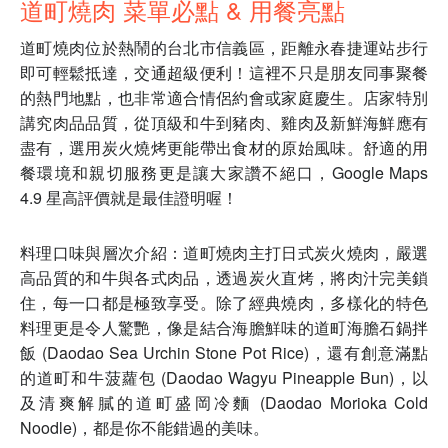
道町燒肉 菜單必點 & 用餐亮點
道町燒肉位於熱鬧的台北市信義區，距離永春捷運站步行
即可輕鬆抵達，交通超級便利！這裡不只是朋友同事聚餐
的熱門地點，也非常適合情侶約會或家庭慶生。店家特別
講究肉品品質，從頂級和牛到豬肉、雞肉及新鮮海鮮應有
盡有，選用炭火燒烤更能帶出食材的原始風味。舒適的用
餐環境和親切服務更是讓大家讚不絕口，Google Maps
4.9 星高評價就是最佳證明喔！
料理口味與層次介紹：道町燒肉主打日式炭火燒肉，嚴選
高品質的和牛與各式肉品，透過炭火直烤，將肉汁完美鎖
住，每一口都是極致享受。除了經典燒肉，多樣化的特色
料理更是令人驚艷，像是結合海膽鮮味的道町海膽石鍋拌
飯 (Daodao Sea Urchin Stone Pot Rice)，還有創意滿點
的道町和牛菠蘿包 (Daodao Wagyu Pineapple Bun)，以
及清爽解膩的道町盛岡冷麵 (Daodao Morioka Cold
Noodle)，都是你不能錯過的美味。