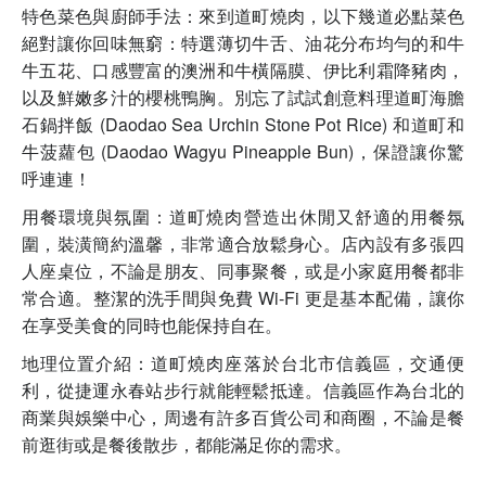
特色菜色與廚師手法：來到道町燒肉，以下幾道必點菜色
絕對讓你回味無窮：特選薄切牛舌、油花分布均勻的和牛
牛五花、口感豐富的澳洲和牛橫隔膜、伊比利霜降豬肉，
以及鮮嫩多汁的櫻桃鴨胸。別忘了試試創意料理道町海膽
石鍋拌飯 (Daodao Sea Urchin Stone Pot Rice) 和道町和
牛菠蘿包 (Daodao Wagyu Pineapple Bun)，保證讓你驚
呼連連！
用餐環境與氛圍：道町燒肉營造出休閒又舒適的用餐氛
圍，裝潢簡約溫馨，非常適合放鬆身心。店內設有多張四
人座桌位，不論是朋友、同事聚餐，或是小家庭用餐都非
常合適。整潔的洗手間與免費 Wi-Fi 更是基本配備，讓你
在享受美食的同時也能保持自在。
地理位置介紹：道町燒肉座落於台北市信義區，交通便
利，從捷運永春站步行就能輕鬆抵達。信義區作為台北的
商業與娛樂中心，周邊有許多百貨公司和商圈，不論是餐
前逛街或是餐後散步，都能滿足你的需求。