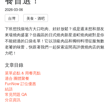
2026-03-06
台灣
美食・酒吧
下班想找個地方大口吃肉、好好放鬆？或是週末想和朋友
來場燒肉盛宴？信義區的日式燒肉新星道町燒肉絕對是你
不能錯過的口袋名單！它以頂級肉品和獨特料理征服無數
老饕的味蕾，快跟著我們一起探索這間高評價燒肉店的魅
力吧！
文章目錄
菜單必點 & 用餐亮點
適合 團體聚餐
FunNow 訂位優惠
結語
常見問題 QA
分店資訊