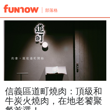
部落格
信義區道町燒肉：頂級和
牛炭火燒肉，在地老饕聚
餐首選！