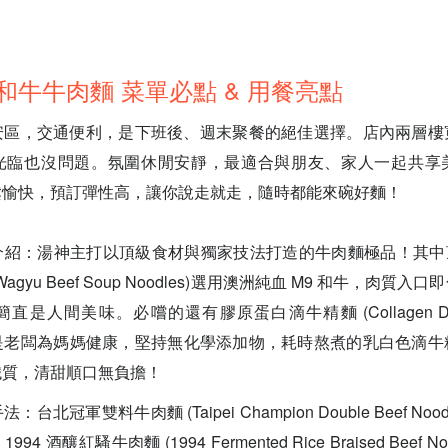
和牛牛肉麵 菜單必點 & 用餐亮點
安區，交通便利，是下班後、週末聚餐的絕佳選擇。店內兩層樓
光臨也沒問題。氛圍休閒安靜，最適合與朋友、家人一起共享
鬆愉快，預訂彈性高，讓你說走就走，隨時都能來碗好麵！
紹：湯神主打以頂級食材與獨家技法打造的牛肉麵極品！其中頂
M9 Wagyu Beef Soup Noodles)選用澳洲純血 M9 和牛，肉
人間美味。必嚐的還有膠原蛋白滴牛精麵 (Collagen Drip B
，這可是老闆為媽媽健康，堅持無化學添加物，耗時熬煮的乳白色滴
鐵質，清甜順口無負擔！
北冠軍雙料牛肉麵 (Taipei Champion Double Beef No
 酒釀紅騷牛肉麵 (1994 Fermented Rice Braised Beef 