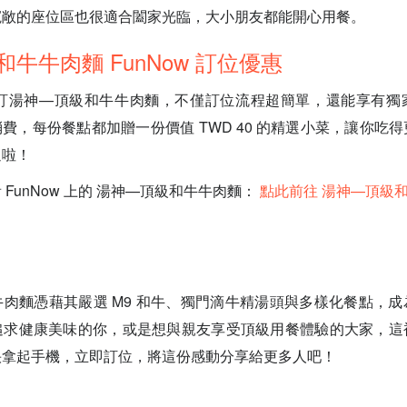
寬敞的座位區也很適合闔家光臨，大小朋友都能開心用餐。
牛牛肉麵 FunNow 訂位優惠
w 預訂湯神—頂級和牛牛肉麵，不僅訂位流程超簡單，還能享有
並消費，每份餐點都加贈一份價值 TWD 40 的精選小菜，讓你吃
過啦！
FunNow 上的 湯神—頂級和牛牛肉麵：
點此前往 湯神—頂級
肉麵憑藉其嚴選 M9 和牛、獨門滴牛精湯頭與多樣化餐點，
追求健康美味的你，或是想與親友享受頂級用餐體驗的大家，這
快拿起手機，立即訂位，將這份感動分享給更多人吧！