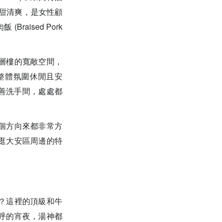
煮，酸甜清爽，是女性顧
Braised Pork
層樓的寬敞空間，
整體氛圍休閒且安
友善洗手間，處處都
個方向來都非常方
逛大安區周邊的特
？這裡的頂級和牛
呼的宵夜，湯神都