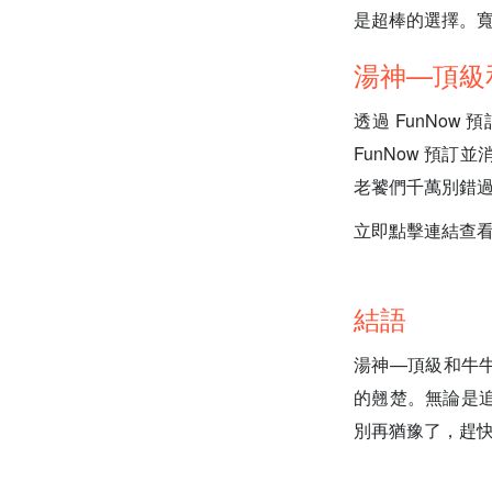
是超棒的選擇。
湯神—頂級和
透過 FunNo
FunNow 預訂
老饕們千萬別錯
立即點擊連結查看 
結語
湯神—頂級和牛牛
的翹楚。無論是
別再猶豫了，趕