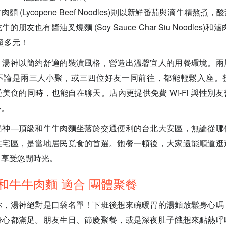
 (Lycopene Beef Noodles)則以新鮮番茄與滴牛精熬
友也有醬油叉燒麵 (Soy Sauce Char Siu Noodles)和滷肉飯 (
擇超多元！
：湯神以簡約舒適的裝潢風格，營造出溫馨宜人的用餐環境。兩
不論是兩三人小聚，或三四位好友一同前往，都能輕鬆入座。
美食的同時，也能自在聊天。店內更提供免費 Wi-Fi 與性別
心。
湯神—頂級和牛牛肉麵坐落於交通便利的台北大安區，無論從哪
住宅區，是當地居民覓食的首選。飽餐一頓後，大家還能順道逛
，享受悠閒時光。
和牛牛肉麵 適合 團體聚餐
你，湯神絕對是口袋名單！下班後想來碗暖胃的湯麵放鬆身心嗎
身心都滿足。朋友生日、節慶聚餐，或是深夜肚子餓想來點熱呼