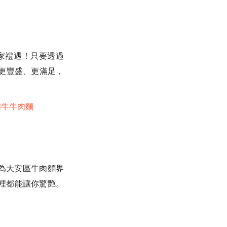
獨家禮遇！只要透過
得更豐盛、更滿足，
和牛牛肉麵
成為大安區牛肉麵界
裡都能讓你驚艷。