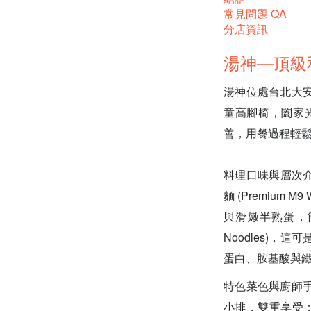
常見問題 QA
分店資訊
湯神—頂級
湯神位處台北大
童高腳椅，闔家
善，用餐過程輕
料理口味與層次介
麵 (Premium 
與滑嫩半熟蛋，簡直是
Noodles)
蛋白、胺基酸與
特色菜色與廚師手法：台
小排，雙重享受；1994