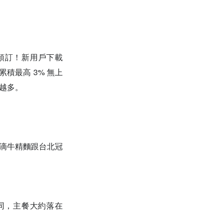
完成預訂！新用戶下載
積最高 3% 無上
饋越多。
白滴牛精麵跟台北冠
所不同，主餐大約落在