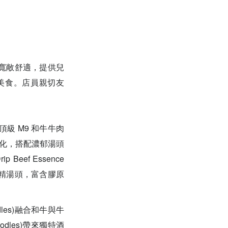
寬敞舒適，提供兒
美食。店員親切友
級 M9 和牛牛肉
質入口即化，搭配濃郁湯頭
eef Essence
牛精湯頭，富含膠原
odles)融合和牛與牛
Noodles)帶來獨特酒