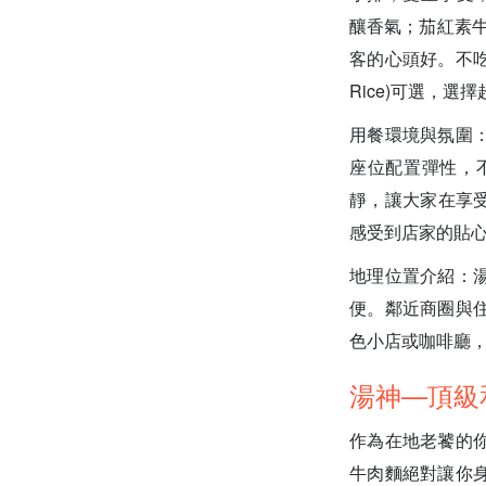
釀香氣；茄紅素牛肉麵
客的心頭好。不吃牛的朋
Rice)可選，選
用餐環境與氛圍
座位配置彈性，
靜，讓大家在享受
感受到店家的貼
地理位置介紹：
便。鄰近商圈與
色小店或咖啡廳
湯神—頂級
作為在地老饕的
牛肉麵絕對讓你