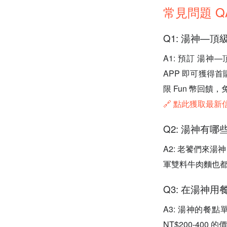
常見問題 Q
Q1: 湯神—
A1: 預訂 湯神
APP 即可獲得
限 Fun 幣回饋
🔗 點此獲取最
Q2: 湯神有
A2: 老饕們來
軍雙料牛肉麵也
Q3: 在湯神
A3: 湯神的餐點
NT$200-400