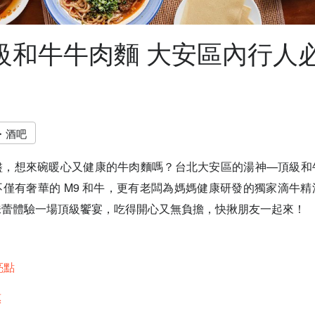
級和牛牛肉麵 大安區內行人
・酒吧
盡，想來碗暖心又健康的牛肉麵嗎？台北大安區的湯神—頂級和
僅有奢華的 M9 和牛，更有老闆為媽媽健康研發的獨家滴牛
味蕾體驗一場頂級饗宴，吃得開心又無負擔，快揪朋友一起來！
亮點
惠