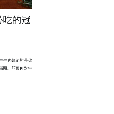
必吃的冠
牛牛肉麵絕對是你
精湯頭。顛覆你對牛