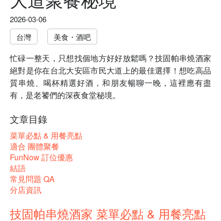
2026-03-06
台灣
美食・酒吧
忙碌一整天，只想找個地方好好放鬆嗎？技固帕串燒酒家
絕對是你在台北大安區市民大道上的最佳選擇！想吃高品
質串燒、喝杯精選好酒，和朋友暢聊一晚，這裡應有盡
有，是老饕們的深夜食堂秘境。
文章目錄
菜單必點 & 用餐亮點
適合 團體聚餐
FunNow 訂位優惠
結語
常見問題 QA
分店資訊
技固帕串燒酒家 菜單必點 & 用餐亮點