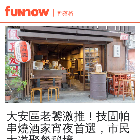
部落格
大安區老饕激推！技固帕
串燒酒家宵夜首選，市民
大道聚餐秘境