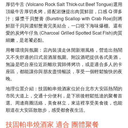
厚切牛舌 (Volcano Rock Salt Thick-cut Beef Tongue)選用
頂級牛舌厚切炙烤，搭配岩鹽提出肉質鮮甜，口感 Q 彈多
汁；爆漿干貝蟹膏 (Bursting Scallop with Crab Roe)則將
鮮甜干貝與濃郁蟹膏完美結合，一口咬下海味爆棚。還有
愛的炭烤午仔魚 (Charcoal Grilled Spotted Scat Fish)肉質
細嫩，是老饕必點。
用餐環境與氛圍：店內裝潢走休閒新潮風格，營造出熱鬧
又不失舒適的日式居酒屋氛圍。附設酒吧提供各式美酒，
無論是吧台座位近距離欣賞師傅烤功，或是適合多人的卡
座區，都能讓你與朋友盡情暢談，享受一個輕鬆愉快的夜
晚。
地理位置介紹：技固帕串燒酒家位於台北市大安區熱鬧的
市民大道上，交通十分便利，是下班後輕鬆抵達的聚餐首
選。周邊商圈活絡，美食林立，來這裡享受美食後，也能
順道在大安區散散步，感受都會夜生活。
技固帕串燒酒家 適合 團體聚餐