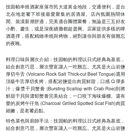
技固帕串燒酒家座落市民大道黃金地段，交通便利，是台
北在地老饕下班後最愛聚集的居酒屋。店內氛圍熱鬧休
閒、裝潢新潮舒適，完美適合團體聚餐，無論是三五好友
小酌、慶生，或是深夜續攤都超盡興。店家提供多樣的啤
酒選擇，搭配精緻串燒與烤物，絕對讓你與朋友有個難忘
的夜晚。
料理口味與層次介紹：技固帕的料理以日式經典為基底，
結合創意巧思，層次豐富讓人一吃難忘。尤其是火山岩鹽
厚切牛舌 (Volcano Rock Salt Thick-cut Beef Tongue)選用
頂級牛舌厚切炙烤，搭配岩鹽提出肉質鮮甜，口感 Q 彈多
汁；爆漿干貝蟹膏 (Bursting Scallop with Crab Roe)則將
鮮甜干貝與濃郁蟹膏完美結合，一口咬下海味爆棚。還有
愛的炭烤午仔魚 (Charcoal Grilled Spotted Scat Fish)肉質
細嫩，是老饕必點。
特色菜色與廚師手法：技固帕的料理以日式經典為基底，
結合創意巧思，層次豐富讓人一吃難忘。尤其是火山岩鹽