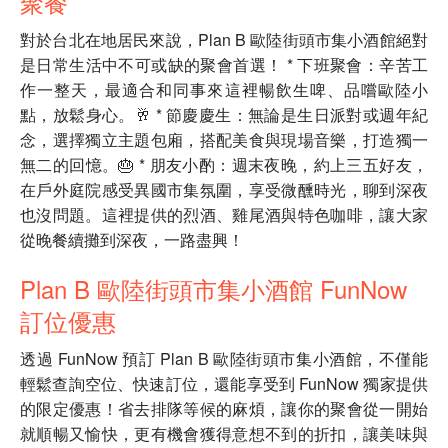
聚餐
對於台北在地居民來說，Plan B 歐陸街頭市集小酒館絕對
是日常生活中不可或缺的聚會首選！ * 下班聚會：辛苦工
作一整天，最適合和同事來這裡暢飲生啤、品嚐歐陸小
點，放鬆身心。🥂 * 節慶慶生：無論是生日派對或週年紀
念，選擇獨立主題包廂，搭配美食與現場音樂，打造獨一
無二的回憶。🎂 * 朋友小酌：週末夜晚，約上三五好友，
在戶外庭院感受異國市集氛圍，享受微醺時光，聊到深夜
也沒問題。這裡提供的烈酒、雞尾酒與特色咖啡，讓大家
從晚餐續攤到深夜，一路盡興！
Plan B 歐陸街頭市集小酒館 FunNow
訂位優惠
透過 FunNow 預訂 Plan B 歐陸街頭市集小酒館，不僅能
輕鬆查詢空位、快速訂位，還能享受到 FunNow 獨家提供
的限定優惠！省去排隊等候的麻煩，讓你的聚會從一開始
就順暢又愉快，更有機會獲得意想不到的折扣，讓美味與