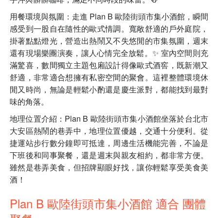
用餐環境與氛圍：走進 Plan B 歐陸街頭市集小酒館，瞬間
感受到一股自在隨性的歐式情調。寬敞舒適的戶外庭院，
掛著點點燈光，營造出熱鬧又不失悠閒的市集氛圍，週末
還有現場樂團演奏，讓人心情完全放鬆。✨ 室內空間則充
滿驚喜，數間獨立主題包廂設計得像歐式酒窖，既新潮又
舒適，非常適合想擁有私密空間的聚會。這裡整體環境休
閒又時尚，無論是輕鬆小酌還是慶生派對，都能找到最對
味的角落。
地理位置介紹：Plan B 歐陸街頭市集小酒館坐落於台北市
大安區熱鬧的巷弄中，地理位置優越，交通十分便利。從
捷運站步行數分鐘即可抵達，周邊生活機能完善，不論是
下班後和同事聚餐，還是週末與親友相約，都非常方便。
雖然是巷弄美食，但招牌顯眼好找，讓你輕鬆享受美食美
酒！
Plan B 歐陸街頭市集小酒館 適合 團體