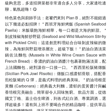
級夠意思，多道招牌菜都非常適合多人分享，大家邊吃邊
聊，氣氛超嗨！😋
特色菜色與廚師手法：老饕們來到 Plan B，絕對不能錯過
以下幾道必點招牌！ * 西班牙海鮮烤飯 (Spanish Seafood
Paella)：米飯吸飽海鮮精華，每一口都是大海的鮮甜。 *
剝皮辣椒海鮮炒野菇 (Seafood and Wild Mushroom Stir-fry
with Pickled Chili)：這道創意料理結合台味剝皮辣椒的微
辣，為海鮮與野菇增添層次，超級下飯！ * 奶油白酒淡菜
鍋佐法麵包 (Mussels in White Wine Cream Sauce with
French Bread)：香濃的奶油白酒醬汁包裹著飽滿淡菜，配
上法國麵包，絕對讓你一口接一口。 * 西西里松阪豬燉飯
(Sicilian Pork Jowl Risotto)：燉飯口感濃郁滑順，搭配香
煎松阪豬的 Q 彈，是義式料理的經典美味。 * 奶油培根蛋
黃麵 (Carbonara)：經典義大利麵，濃郁的蛋黃醬汁與鹹
香培根完美融合，簡單卻令人回味無窮。 飲品方面，從德
國艾丁格、嘉士伯生啤酒，到各式紅白酒、專業調酒，選
擇超級多！還有與上班不要喝合作的精品咖啡，提供單品
手沖與髒髒咖啡，滿足不同時段的味蕾。🍻