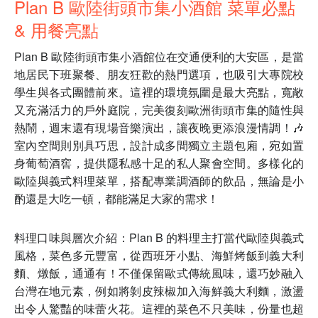
Plan B 歐陸街頭市集小酒館 菜單必點
& 用餐亮點
Plan B 歐陸街頭市集小酒館位在交通便利的大安區，是當
地居民下班聚餐、朋友狂歡的熱門選項，也吸引大專院校
學生與各式團體前來。這裡的環境氛圍是最大亮點，寬敞
又充滿活力的戶外庭院，完美復刻歐洲街頭市集的隨性與
熱鬧，週末還有現場音樂演出，讓夜晚更添浪漫情調！🎶
室內空間則別具巧思，設計成多間獨立主題包廂，宛如置
身葡萄酒窖，提供隱私感十足的私人聚會空間。多樣化的
歐陸與義式料理菜單，搭配專業調酒師的飲品，無論是小
酌還是大吃一頓，都能滿足大家的需求！
料理口味與層次介紹：Plan B 的料理主打當代歐陸與義式
風格，菜色多元豐富，從西班牙小點、海鮮烤飯到義大利
麵、燉飯，通通有！不僅保留歐式傳統風味，還巧妙融入
台灣在地元素，例如將剝皮辣椒加入海鮮義大利麵，激盪
出令人驚豔的味蕾火花。這裡的菜色不只美味，份量也超