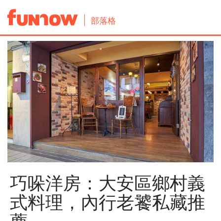
部落格
巧哚洋房：大安區鄉村義
式料理，內行老饕私藏推
薦