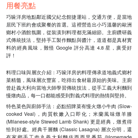
用餐亮點
巧哚洋房地點鄰近國父紀念館捷運站，交通方便，是當地
居民下班約會或聚餐的首選。這裡營造出小巧溫馨的歐洲
鄉村小酒館氛圍，從裝潢到料理都充滿細節。主廚鑽研義
式傳統技法，堅持手工製作麵點與醬汁，道道都是真材實
料的經典風味，難怪 Google 評分高達 4.8 星，廣受好
評！
料理口味與層次介紹：巧哚洋房的料理傳承道地義式鄉村
菜精髓，風味層次豐富，吃得出食材最原始的美味。主廚
曾赴義大利向當地大師學習傳統技法，從手工義大利麵到
慢燉肉品，每一口都能感受到對義式料理的熱情與堅持。
特色菜色與廚師手法：必點招牌菜有慢火燉小牛肉 (Slow-
cooked Veal)，肉質軟嫩入口即化；米蘭風味燉羊膝
(Milanese-style Stewed Lamb Shank) 更是經典，燉煮得
恰到好處。經典千層麵 (Classic Lasagna) 層次分明，還
有家鄉手工肉丸義大利麵佐西西里番茄 (Homemade