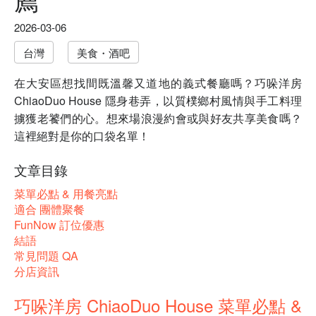
2026-03-06
台灣
美食・酒吧
在大安區想找間既溫馨又道地的義式餐廳嗎？巧哚洋房
ChiaoDuo House 隱身巷弄，以質樸鄉村風情與手工料理
擄獲老饕們的心。想來場浪漫約會或與好友共享美食嗎？
這裡絕對是你的口袋名單！
文章目錄
菜單必點 & 用餐亮點
適合 團體聚餐
FunNow 訂位優惠
結語
常見問題 QA
分店資訊
巧哚洋房 ChiaoDuo House 菜單必點 &