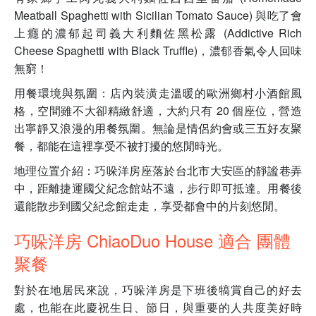
Meatball Spaghetti with Sicilian Tomato Sauce) 與吃了會
上癮的濃郁起司義大利麵佐黑松露 (Addictive Rich
Cheese Spaghetti with Black Truffle)，濃郁香氣令人回味
無窮！
用餐環境與氛圍：店內裝潢走溫暖的歐洲鄉村小酒館風
格，空間雖不大卻精緻舒適，大約只有 20 個座位，營造
出寧靜又浪漫的用餐氛圍。無論是情侶約會或三五好友聚
餐，都能在這裡享受不被打擾的悠閒時光。
地理位置介紹：巧哚洋房座落於台北市大安區的靜謐巷弄
中，距離捷運國父紀念館站不遠，步行即可抵達。用餐後
還能散步到國父紀念館走走，享受都會中的片刻悠閒。
巧哚洋房 ChiaoDuo House 適合 團體
聚餐
對於在地居民來說，巧哚洋房是下班後犒賞自己的好去
處，也能在此慶祝生日、節日，與重要的人共度美好時