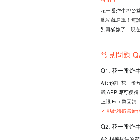
花一番炸牛排公益
地私藏名單！無
別再猶豫了，現在
常見問題 Q
Q1: 花一番
A1: 預訂 花一
載 APP 即可
上限 Fun 幣回
🔗 點此獲取最
Q2: 花一番
A2: 根據提供