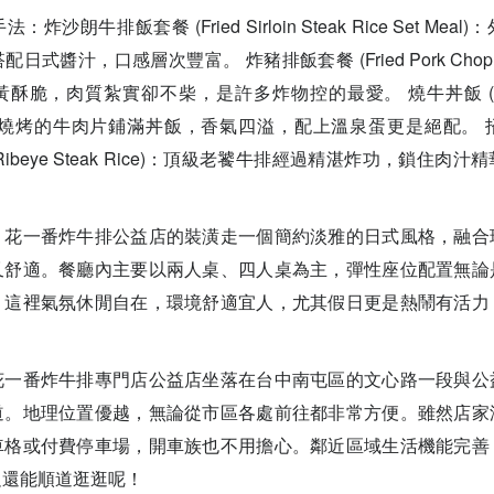
沙朗牛排飯套餐 (Fried Sirloin Steak Rice Set Me
式醬汁，口感層次豐富。 炸豬排飯套餐 (Fried Pork Chop Rice
脆，肉質紮實卻不柴，是許多炸物控的最愛。 燒牛丼飯 (Grilled
醬汁燒烤的牛肉片鋪滿丼飯，香氣四溢，配上溫泉蛋更是絕配。
Fried Ribeye Steak Rice)：頂級老饕牛排經過精湛炸功，鎖
：花一番炸牛排公益店的裝潢走一個簡約淡雅的日式風格，融合
又舒適。餐廳內主要以兩人桌、四人桌為主，彈性座位配置無論
。這裡氣氛休閒自在，環境舒適宜人，尤其假日更是熱鬧有活力
花一番炸牛排專門店公益店坐落在台中南屯區的文心路一段與公
道。地理位置優越，無論從市區各處前往都非常方便。雖然店家
車格或付費停車場，開車族也不用擔心。鄰近區域生活機能完善
足還能順道逛逛呢！