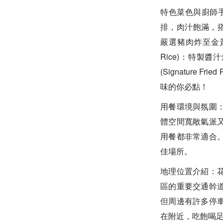
特色菜色與廚師手法：炸
排，肉汁飽滿，搭配日
嚴選豬肉炸至金黃酥
Rice)：特製
(Signature 
味的你必點！
用餐環境與氛圍
體空間寬敞氣派
用餐都非常適合
佳場所。
地理位置介紹：
區的重要交通幹
但周邊有許多停
在附近，吃飽喝