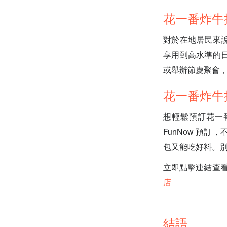
花一番炸牛
對於在地居民來
享用到高水準的
或舉辦節慶聚會
花一番炸牛排
想輕鬆預訂花一番
FunNow 預訂
包又能吃好料。別
立即點擊連結查看 
店
結語