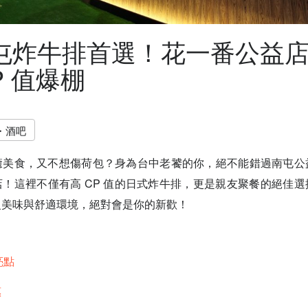
屯炸牛排首選！花一番公益
P 值爆棚
・酒吧
癒美食，又不想傷荷包？身為台中老饕的你，絕不能錯過南屯公
！這裡不僅有高 CP 值的日式炸牛排，更是親友聚餐的絕佳
級美味與舒適環境，絕對會是你的新歡！
亮點
惠