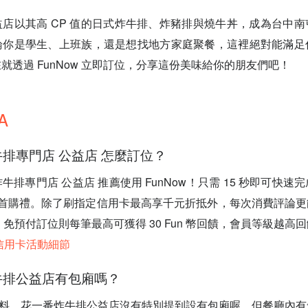
店以其高 CP 值的日式炸牛排、炸豬排與燒牛丼，成為台中
論你是學生、上班族，還是想找地方家庭聚餐，這裡絕對能滿足
就透過 FunNow 立即訂位，分享這份美味給你的朋友們吧！
A
炸牛排專門店 公益店 怎麼訂位？
番炸牛排專門店 公益店 推薦使用 FunNow！只需 15 秒即可快
獲得首購禮。除了刷指定信用卡最高享千元折抵外，每次消費評論更能
饋，免預付訂位則每筆最高可獲得 30 Fun 幣回饋，會員等級越高
新信用卡活動細節
炸牛排公益店有包廂嗎？
的資料，花一番炸牛排公益店沒有特別提到設有包廂喔。但餐廳內