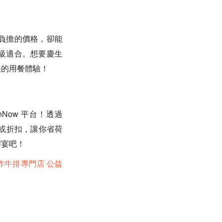
負擔的價格，卻能
級適合。想要慶生
快的用餐體驗！
Now 平台！透過
惠或折扣，讓你省荷
饗宴吧！
炸牛排專門店 公益