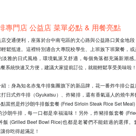
專門店 公益店 菜單必點 & 用餐亮點
益店交通便利，座落於台中南屯區的文心路與公益路口黃金地段
都輕鬆抵達。這裡特別適合大專院校學生、上班族下班聚餐，或
約淡雅的日式風格，環境氣派又舒適，每個角落都充滿新潮感
點餐系統快速又方便，建議大家提前訂位，就能輕鬆享受美味啦
介紹：身為知名赤鬼牛排集團旗下的新品牌，花一番炸牛排公益
打日式炸牛排（Gyukatsu）、炸豬排，還有香氣逼人的燒牛
是炸沙朗牛排飯套餐 (Fried Sirloin Steak Rice Set M
朗牛排，每一口都是幸福滋味！另外，炸豬排飯套餐 (Fried Pork
燒牛丼飯 (Grilled Beef Bowl Rice)也都是老饕們不能錯過的
對讓你吃得超滿足！