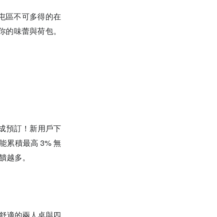
南屯區不可多得的在
你的味蕾與荷包。
速完成預訂！新用戶下
累積最高 3% 無
回饋越多。
有舒適的兩人桌與四