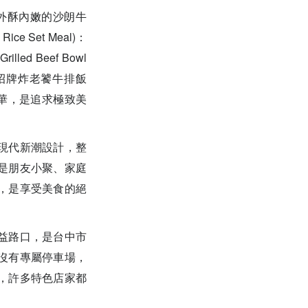
al)：外酥內嫩的沙朗牛
 Set Meal)：
 Beef Bowl
 招牌炸老饕牛排飯
住肉汁精華，是追求極致美
現代新潮設計，整
是朋友小聚、家庭
，是享受美食的絕
益路口，是台中市
沒有專屬停車場，
，許多特色店家都