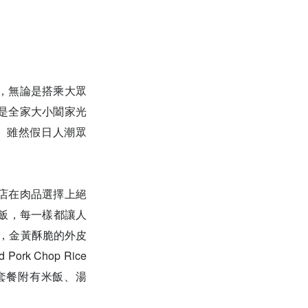
，無論是搭乘大眾
是全家大小闔家光
。雖然假日人潮眾
！
店在肉品選擇上絕
丼飯，每一樣都讓人
eal)，金黃酥脆的外皮
 Chop Rice
選擇。套餐附有米飯、湯