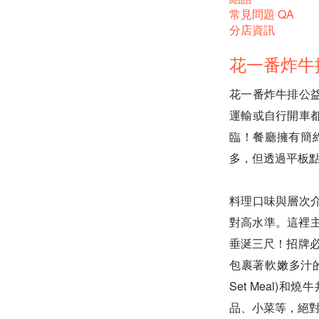
常見問題 QA
分店資訊
花一番炸牛排
花一番炸牛排公
運輸或自行開車
臨！餐廳擁有簡
多，但透過平板
料理口味與層次
對高水準。這裡主
垂涎三尺！招牌必點當然
包裹著軟嫩多汁的沙
Set Meal)和
品、小菜等，絕