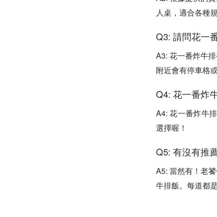
人桌，適合各種
Q3: 請問花
A3: 花一番炸
附近會有停車格
Q4: 花一番
A4: 花一番炸牛
選擇喔！
Q5: 有沒有
A5: 當然有！
牛排飯。每道都