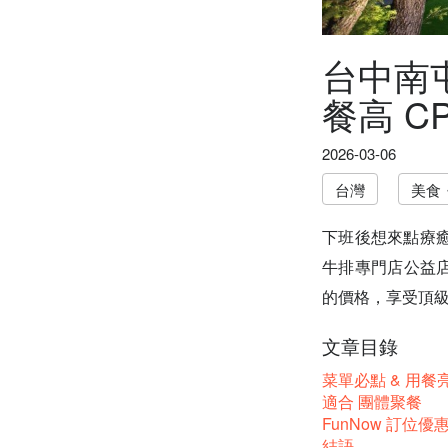
台中南
餐高 C
2026-03-06
台灣
美食
下班後想來點療
牛排專門店公益店
的價格，享受頂
文章目錄
菜單必點 & 用餐
適合 團體聚餐
FunNow 訂位優
結語