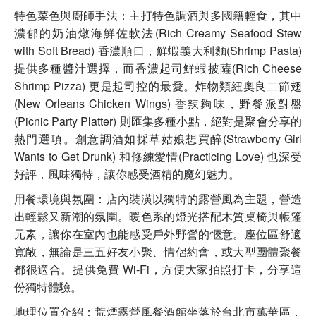
特色菜色與廚師手法：主打特色調酒與多國籍輕食，其中
濃郁的奶油燉海鮮佐軟法(Rich Creamy Seafood Stew
with Soft Bread) 香濃順口，鮮蝦義大利麵(Shrimp Pasta)
提供多種醬汁選擇，而香濃起司鮮蝦披薩(Rich Cheese
Shrimp Pizza) 更是起司控的最愛。炸物類紐奧良二節翅
(New Orleans Chicken Wings) 香辣夠味，野餐派對盤
(Picnic Party Platter) 則匯集多種小點，絕對是聚會分享的
熱門選項。創意調酒如採草姑娘想買醉(Strawberry Girl
Wants to Get Drunk) 和修練愛情(Practicing Love) 也深受
好評，風味獨特，讓你感受酒精的魔幻魅力。
用餐環境與氛圍：店內裝潢以獨特的露營風為主題，營造
出輕鬆又新潮的氛圍。暖色系的燈光搭配木質桌椅與帳篷
元素，讓你在室內也能感受戶外野營的愜意。座位區舒適
寬敞，無論是三五好友小聚、情侶約會，或大型團體聚餐
都很適合。提供免費 Wi-Fi，方便大家拍照打卡，分享這
份獨特體驗。
地理位置介紹：荒煙露營風餐酒館坐落於台北市萬華區，