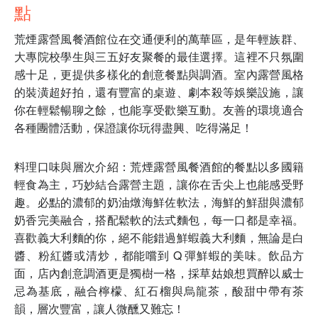
點
荒煙露營風餐酒館位在交通便利的萬華區，是年輕族群、
大專院校學生與三五好友聚餐的最佳選擇。這裡不只氛圍
感十足，更提供多樣化的創意餐點與調酒。室內露營風格
的裝潢超好拍，還有豐富的桌遊、劇本殺等娛樂設施，讓
你在輕鬆暢聊之餘，也能享受歡樂互動。友善的環境適合
各種團體活動，保證讓你玩得盡興、吃得滿足！
料理口味與層次介紹：荒煙露營風餐酒館的餐點以多國籍
輕食為主，巧妙結合露營主題，讓你在舌尖上也能感受野
趣。必點的濃郁的奶油燉海鮮佐軟法，海鮮的鮮甜與濃郁
奶香完美融合，搭配鬆軟的法式麵包，每一口都是幸福。
喜歡義大利麵的你，絕不能錯過鮮蝦義大利麵，無論是白
醬、粉紅醬或清炒，都能嚐到 Q 彈鮮蝦的美味。飲品方
面，店內創意調酒更是獨樹一格，採草姑娘想買醉以威士
忌為基底，融合檸檬、紅石榴與烏龍茶，酸甜中帶有茶
韻，層次豐富，讓人微醺又難忘！