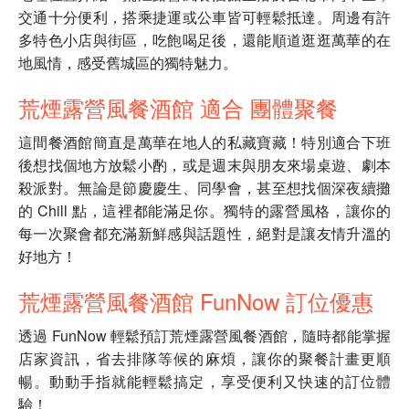
交通十分便利，搭乘捷運或公車皆可輕鬆抵達。周邊有許
多特色小店與街區，吃飽喝足後，還能順道逛逛萬華的在
地風情，感受舊城區的獨特魅力。
荒煙露營風餐酒館 適合 團體聚餐
這間餐酒館簡直是萬華在地人的私藏寶藏！特別適合下班
後想找個地方放鬆小酌，或是週末與朋友來場桌遊、劇本
殺派對。無論是節慶慶生、同學會，甚至想找個深夜續攤
的 Chill 點，這裡都能滿足你。獨特的露營風格，讓你的
每一次聚會都充滿新鮮感與話題性，絕對是讓友情升溫的
好地方！
荒煙露營風餐酒館 FunNow 訂位優惠
透過 FunNow 輕鬆預訂荒煙露營風餐酒館，隨時都能掌握
店家資訊，省去排隊等候的麻煩，讓你的聚餐計畫更順
暢。動動手指就能輕鬆搞定，享受便利又快速的訂位體
驗！