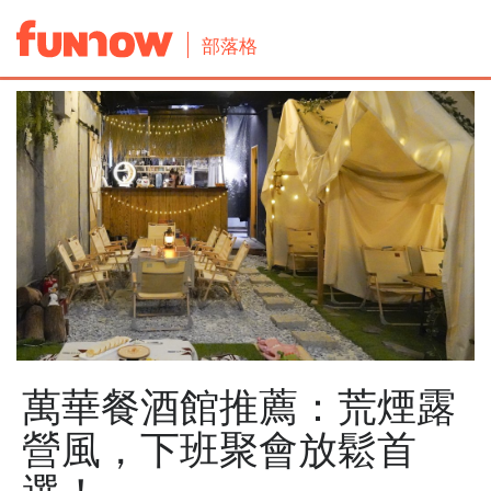
部落格
萬華餐酒館推薦：荒煙露
營風，下班聚會放鬆首
選！