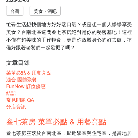
台灣
美食・酒吧
忙碌生活想找個地方好好喘口氣？或是想一個人靜靜享受
美食？台南北區這間叁七茶房絕對是你的秘密基地！這裡
不僅有超美味的手作輕食，更是你放鬆身心的好去處，準
備好跟著老饕們一起發掘了嗎？
文章目錄
菜單必點 & 用餐亮點
適合 團體聚餐
FunNow 訂位優惠
結語
常見問題 QA
分店資訊
叁七茶房 菜單必點 & 用餐亮點
叁七茶房座落於台南北區，鄰近學區與住宅區，是當地居