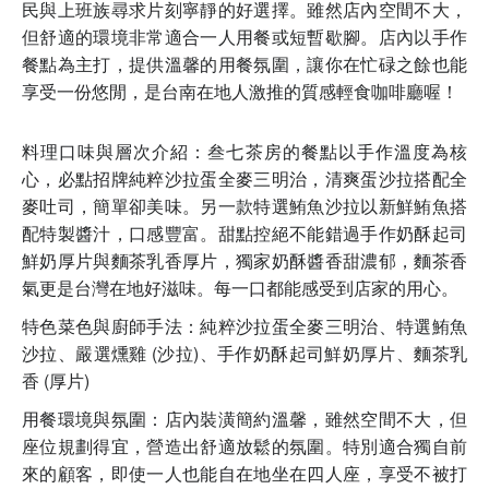
民與上班族尋求片刻寧靜的好選擇。雖然店內空間不大，
但舒適的環境非常適合一人用餐或短暫歇腳。店內以手作
餐點為主打，提供溫馨的用餐氛圍，讓你在忙碌之餘也能
享受一份悠閒，是台南在地人激推的質感輕食咖啡廳喔！
料理口味與層次介紹：叁七茶房的餐點以手作溫度為核
心，必點招牌純粹沙拉蛋全麥三明治，清爽蛋沙拉搭配全
麥吐司，簡單卻美味。另一款特選鮪魚沙拉以新鮮鮪魚搭
配特製醬汁，口感豐富。甜點控絕不能錯過手作奶酥起司
鮮奶厚片與麵茶乳香厚片，獨家奶酥醬香甜濃郁，麵茶香
氣更是台灣在地好滋味。每一口都能感受到店家的用心。
特色菜色與廚師手法：純粹沙拉蛋全麥三明治、特選鮪魚
沙拉、嚴選燻雞 (沙拉)、手作奶酥起司鮮奶厚片、麵茶乳
香 (厚片)
用餐環境與氛圍：店內裝潢簡約溫馨，雖然空間不大，但
座位規劃得宜，營造出舒適放鬆的氛圍。特別適合獨自前
來的顧客，即使一人也能自在地坐在四人座，享受不被打