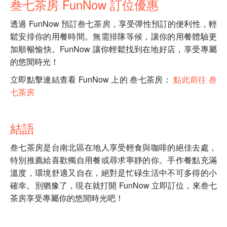
叁七茶房 FunNow 訂位優惠
透過 FunNow 預訂叁七茶房，享受彈性預訂的便利性，輕
鬆安排你的用餐時間。無需排隊等候，讓你的用餐體驗更
加順暢愉快。FunNow 讓你輕鬆找到在地好店，享受專屬
的悠閒時光！
立即點擊連結查看 FunNow 上的 叁七茶房：
點此前往 叁
七茶房
結語
叁七茶房是台南北區在地人享受輕食與咖啡的絕佳去處，
特別推薦給喜歡獨自用餐或尋求寧靜的你。手作餐點充滿
溫度，環境舒適又自在，絕對是忙碌生活中不可多得的小
確幸。別猶豫了，現在就打開 FunNow 立即訂位，來叁七
茶房享受專屬你的悠閒時光吧！