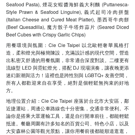
Seafood Pasta), 煙花女蝦醬海鮮義大利麵 (Puttanesca-
Style Prawn & Seafood Linguine), 義式起司冷肉拼盤
(Italian Cheese and Cured Meat Platter), 墨西哥牛肉餅
(Beef Quesadilla), 魔方骰子牛塔炸蒜片 (Seared Diced
Beef Cubes with Crispy Garlic Chips)
用餐環境與氛圍：Cie Cie Taipei 以北歐輕奢華風格打
造，柔和燈光與極簡陳設，充滿設計感的現代空間，營造
出私密又舒適的用餐氛圍，非常適合深度對談。二樓更有
流線型 LED 與霓虹燈光，搭配 DJ 現場演奏，讓夜晚更添
迷幻新潮與活力！這裡也是跨性別與 LGBTQ+ 友善空間，
所有人都歡迎來自在享受，絕對是個輕鬆無拘束的好地
方。
地理位置介紹：Cie Cie Taipei 座落於台北市大安區，鄰
近捷運站，周邊公車路線也十分密集，交通非常便利。不
論你是搭乘大眾運輸工具，還是自行開車前往，都能輕鬆
抵達。餐廳周圍有許多知名的百貨公司、特色小店，以及
大安森林公園等觀光景點，讓你用餐前後都能順道逛逛，