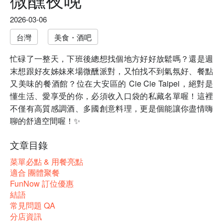
2026-03-06
台灣
美食・酒吧
忙碌了一整天，下班後總想找個地方好好放鬆嗎？還是週
末想跟好友姊妹來場微醺派對，又怕找不到氣氛好、餐點
又美味的餐酒館？位在大安區的 Cie Cie Taipei，絕對是
懂生活、愛享受的你，必須收入口袋的私藏名單喔！這裡
不僅有高質感調酒、多國創意料理，更是個能讓你盡情嗨
聊的舒適空間喔！✨
文章目錄
菜單必點 & 用餐亮點
適合 團體聚餐
FunNow 訂位優惠
結語
常見問題 QA
分店資訊