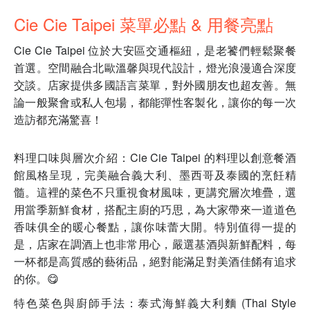
Cie Cie Taipei 菜單必點 & 用餐亮點
Cie Cie Taipei 位於大安區交通樞紐，是老饕們輕鬆聚餐
首選。空間融合北歐溫馨與現代設計，燈光浪漫適合深度
交談。店家提供多國語言菜單，對外國朋友也超友善。無
論一般聚會或私人包場，都能彈性客製化，讓你的每一次
造訪都充滿驚喜！
料理口味與層次介紹：Cie Cie Taipei 的料理以創意餐酒
館風格呈現，完美融合義大利、墨西哥及泰國的烹飪精
髓。這裡的菜色不只重視食材風味，更講究層次堆疊，選
用當季新鮮食材，搭配主廚的巧思，為大家帶來一道道色
香味俱全的暖心餐點，讓你味蕾大開。特別值得一提的
是，店家在調酒上也非常用心，嚴選基酒與新鮮配料，每
一杯都是高質感的藝術品，絕對能滿足對美酒佳餚有追求
的你。😋
特色菜色與廚師手法：泰式海鮮義大利麵 (Thai Style