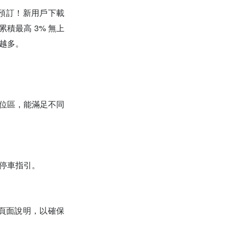
速完成預訂！新用戶下載
積最高 3% 無上
饋越多。
座位區，能滿足不同
家停車指引。
訂頁面說明，以確保