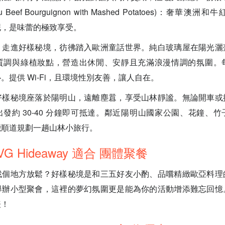
Wagyu Beef Bourguignon with Mashed Potatoes)：奢
泥，是味蕾的極致享受。
：走進好樣秘境，彷彿踏入歐洲童話世界。純白玻璃屋在陽光灑
質調與綠植妝點，營造出休閒、安靜且充滿浪漫情調的氛圍。
。提供 Wi-Fi，且環境性別友善，讓人自在。
好樣秘境座落於陽明山，遠離塵囂，享受山林靜謐。無論開車或
發約 30-40 分鐘即可抵達。鄰近陽明山國家公園、花鐘、
能順道規劃一趟山林小旅行。
G Hideaway 適合 團體聚餐
找個地方放鬆？好樣秘境是和三五好友小酌、品嚐精緻歐亞料理
舉辦小型聚會，這裡的夢幻氛圍更是能為你的活動增添難忘回憶
表！