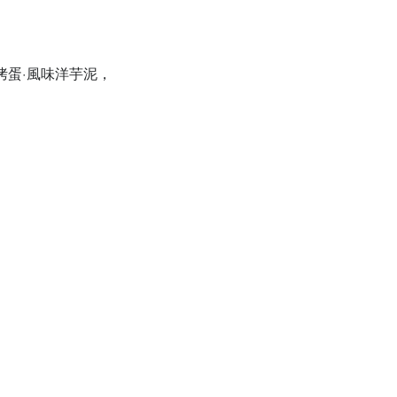
烤蛋·風味洋芋泥，