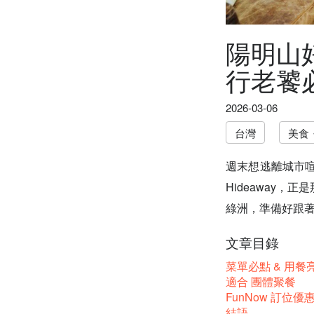
陽明山
行老饕
2026-03-06
台灣
美食
週末想逃離城市喧
Hideaway
綠洲，準備好跟著 
文章目錄
菜單必點 & 用餐
適合 團體聚餐
FunNow 訂位優
結語