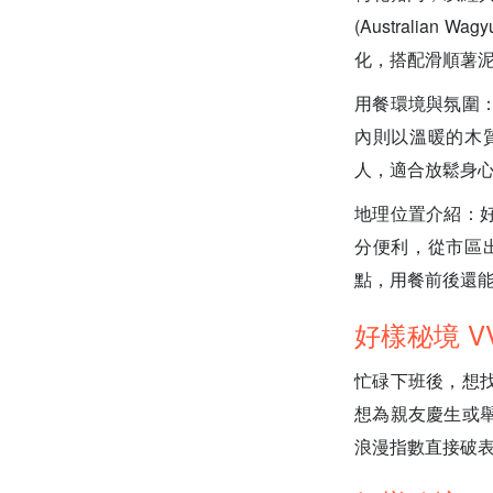
(Australian 
化，搭配滑順薯
用餐環境與氛圍
內則以溫暖的木
人，適合放鬆身心
地理位置介紹：
分便利，從市區出
點，用餐前後還
好樣秘境 VV
忙碌下班後，想
想為親友慶生或
浪漫指數直接破