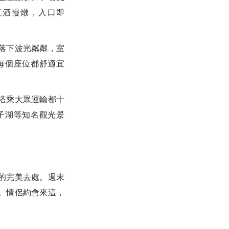
華澳洲和牛紅酒慢燉，入口即
落下波光粼粼，室
每個座位都舒適宜
搭乘大眾運輸都十
竹子湖等知名觀光景
的完美去處。週末
。情侶約會來這，