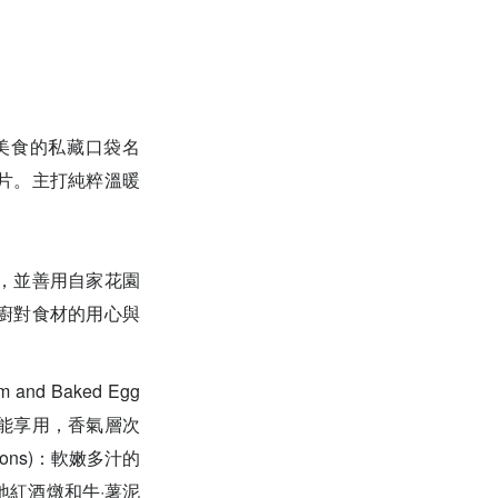
美食的私藏口袋名
片。主打純粹溫暖
，並善用自家花園
廚對食材的用心與
nd Baked Egg
素也能享用，香氣層次
llions)：軟嫩多汁的
地紅酒燉和牛·薯泥