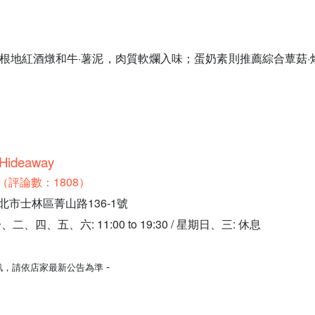
？
愛勃根地紅酒燉和牛·薯泥，肉質軟爛入味；蛋奶素則推薦綜合蕈菇·
ideaway
.9（評論數：1808）
北市士林區菁山路136-1號
四、五、六: 11:00 to 19:30 / 星期日、三: 休息
-
訊，請依店家最新公告為準