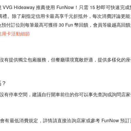
境 VVG Hideaway 推薦使用 FunNow！只需 15 秒即可快
首購禮。除了刷指定信用卡最高享千元折抵外，每次消費評論更能累
，免預付訂位則每筆最高可獲得 30 Fun 幣回饋，會員等級越高回
新信用卡活動細節
？
目前沒有提供獨立包廂服務，但餐廳環境寬敞舒適，提供多樣化的
嗎？
周邊設有停車空間，建議自行開車前往的你可以事先查詢或詢問店
？
通常會有最低消費規定，詳情請直接洽詢店家或參考 FunNow 預