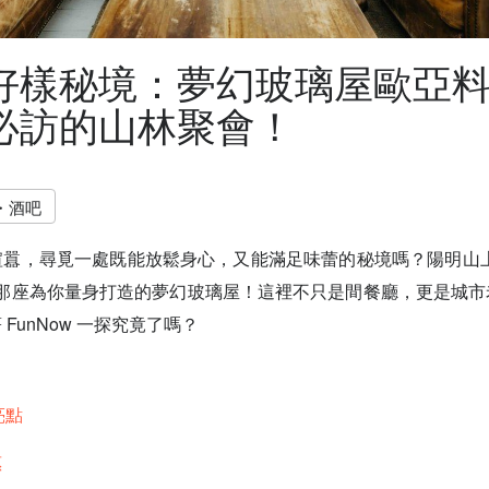
好樣秘境：夢幻玻璃屋歐亞
必訪的山林聚會！
・酒吧
囂，尋覓一處既能放鬆身心，又能滿足味蕾的秘境嗎？陽明山上
，正是那座為你量身打造的夢幻玻璃屋！這裡不只是間餐廳，更是城
FunNow 一探究竟了嗎？
亮點
惠