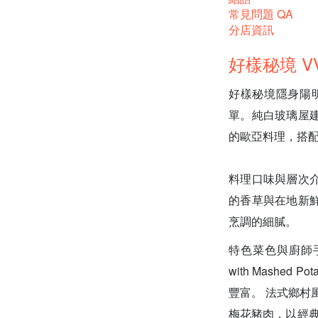
常見問題 QA
分店資訊
好樣秘境 VV
好樣秘境隱身陽
單。純白玻璃屋
的歐亞料理，搭
料理口味與層次
的香草與在地新
烹調的細膩。
特色菜色與廚師手法：綜
with Mash
豐富。 法式鄉村風蘑菇梅
梅花豬肉，以經典