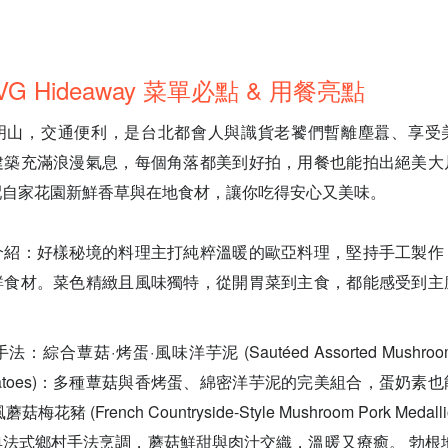
G Hideaway 菜單必點 & 用餐亮點
明山，交通便利，是台北都會人與識貨老饕們暫離塵囂、享受
建築充滿浪漫氣息，每個角落都美到好拍，用餐也能拍出絕美大
配自家花園新鮮香草與在地食材，讓你吃得安心又美味。
介紹：好樣秘境的料理主打純粹溫暖的歐亞料理，堅持手工製作
鮮食材。菜色精緻且風味獨特，從開胃菜到主食，都能感受到主
合蕈菇·烤蛋·風味洋芋泥 (Sautéed Assorted Mushroom a
ed Potatoes)：多種蕈菇與香烤蛋、綿密洋芋泥的完美組合，蛋奶
花豬 (French Countryside-Style Mushroom Pork Meda
法式鄉村手法烹調，蘑菇鮮甜與肉汁交織，溫暖又療癒。 勃根