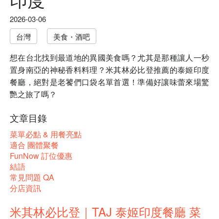
2026-03-06
台灣
美食・酒吧
想在台北找到最道地的異國美食嗎？尤其是那種讓人一秒
置身南亞的神秘香料料理？米其林必比登推薦的泰姬印度
餐廳，絕對是老饕們口袋名單首選！準備好讓味蕾來場驚
艷之旅了嗎？
文章目錄
菜單必點 & 用餐亮點
適合 團體聚餐
FunNow 訂位優惠
結語
常見問題 QA
分店資訊
米其林必比登｜TAJ 泰姬印度餐廳 菜