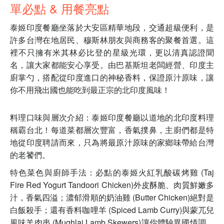
單必點 & 用餐亮點
泰姬印度餐廳坐落於大安區精華地段，交通超級便利，是
許多台灣在地居民、穆斯林朋友與商務客的聚餐首選。這
裡不只擁有米其林必比登的星級光環，更以清真認證聞
名，讓大家都能安心享受。由巴基斯坦老闆經營、印度主
廚掌勺，搭配從印度進口的神秘香料，保證原汁原味，讓
你不用飛出國也能吃到最正宗的北印度風味！
料理口味與層次介紹：泰姬印度餐廳以道地的北印度料理
稱霸台北！每道菜都層次豐富，香氣撲鼻，主廚們都是特
地從印度聘請而來，只為將最原汁原味的家鄉味帶給台灣
的老饕們。
特色菜色與廚師手法：必點的泰姬火紅乳酸碳烤雞 (Taj
Fire Red Yogurt Tandoori Chicken)外皮酥脆、肉質鮮嫩多
汁，香氣四溢；濃郁滑順的奶油雞 (Butter Chicken)絕對是
白飯殺手；還有香料咖哩羊 (Spiced Lamb Curry)與蒙兀兒
風味羊肉串 (Mughlai Lamb Skewers)讓你體驗異國情調。