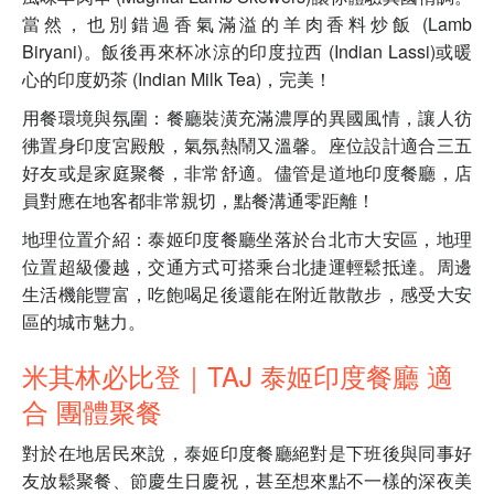
當然，也別錯過香氣滿溢的羊肉香料炒飯 (Lamb
Biryani)。飯後再來杯冰涼的印度拉西 (Indian Lassi)或暖
心的印度奶茶 (Indian Milk Tea)，完美！
用餐環境與氛圍：餐廳裝潢充滿濃厚的異國風情，讓人彷
彿置身印度宮殿般，氣氛熱鬧又溫馨。座位設計適合三五
好友或是家庭聚餐，非常舒適。儘管是道地印度餐廳，店
員對應在地客都非常親切，點餐溝通零距離！
地理位置介紹：泰姬印度餐廳坐落於台北市大安區，地理
位置超級優越，交通方式可搭乘台北捷運輕鬆抵達。周邊
生活機能豐富，吃飽喝足後還能在附近散散步，感受大安
區的城市魅力。
米其林必比登｜TAJ 泰姬印度餐廳 適
合 團體聚餐
對於在地居民來說，泰姬印度餐廳絕對是下班後與同事好
友放鬆聚餐、節慶生日慶祝，甚至想來點不一樣的深夜美