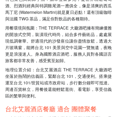
酒、烈酒到經典與特調雞尾酒一應俱全，像是清爽的西瓜
馬丁尼 (Watermelon Martini)就是夏日必點！還有頂級咖啡
與法國 TWG 茶品，滿足你對飲品的各種期待。
用餐環境與氛圍：THE TERRACE 大廳酒吧擁有簡練優雅
的開放式空間，裝潢現代時尚，結合多件藝術品，處處展
現低調奢華。舒適現代的沙發座位讓你盡情放鬆，透過大
片玻璃窗，能將台北 101 美景與空中花園一覽無遺，夜晚
更是浪漫迷人。身為國際酒店酒吧，服務人員對各國語言
旅客都非常友善，感受賓至如歸。
地理位置介紹：台北艾麗酒店 THE TERRACE 大廳酒吧
坐落於熱鬧的信義區，緊鄰台北 101，交通便利。搭乘捷
運至台北 101/世貿站或市政府站，步行數分鐘即可抵達。
周邊百貨林立，用餐後還能輕鬆逛街、看電影，享受信義
區的繁華與便利。
台北艾麗酒店餐廳 適合 團體聚餐