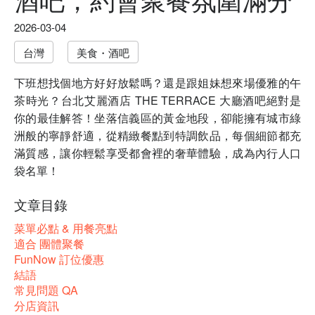
2026-03-04
台灣
美食・酒吧
下班想找個地方好好放鬆嗎？還是跟姐妹想來場優雅的午
茶時光？台北艾麗酒店 THE TERRACE 大廳酒吧絕對是
你的最佳解答！坐落信義區的黃金地段，卻能擁有城市綠
洲般的寧靜舒適，從精緻餐點到特調飲品，每個細節都充
滿質感，讓你輕鬆享受都會裡的奢華體驗，成為內行人口
袋名單！
文章目錄
菜單必點 & 用餐亮點
適合 團體聚餐
FunNow 訂位優惠
結語
常見問題 QA
分店資訊