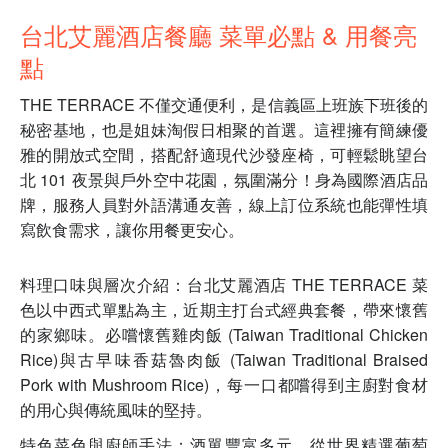
台北艾麗酒店餐廳 菜單必點 & 用餐亮
點
THE TERRACE 不僅交通便利，是信義區上班族下班後的
秘密基地，也是姐妹淘假日相聚的首選。這裡擁有簡練優
雅的開放式空間，搭配舒適現代沙發座椅，可輕鬆眺望台
北 101 夜景與戶外空中花園，氛圍滿分！身為國際酒店品
牌，服務人員對外語溝通友善，線上訂位系統也能彈性填
寫飲食需求，讓你用餐更安心。
料理口味與層次介紹：台北艾麗酒店 THE TERRACE 菜
色以中西式單點為主，近期主打台式經典套餐，帶來懷舊
的家鄉味。必嚐懷舊雞肉飯 (Taiwan Traditional Chicken
Rice)與古早味香菇魯肉飯 (Taiwan Traditional Braised
Pork with Mushroom Rice)，每一口都嚐得到主廚對食材
的用心與傳統風味的堅持。
特色菜色與廚師手法：酒單豐富多元，從世界精選葡萄