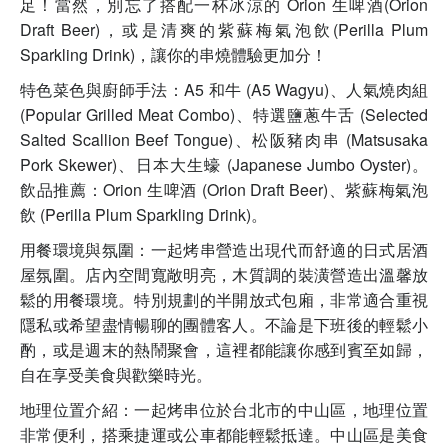
足！當然，別忘了搭配一杯冰涼的 Orion 生啤酒(Orion
Draft Beer)，或是清爽的紫蘇梅氣泡飲(Perilla Plum
Sparkling Drink)，讓你的串燒體驗更加分！
特色菜色與廚師手法：A5 和牛 (A5 Wagyu)、人氣燒肉組
(Popular Grilled Meat Combo)、特選鹽蔥牛舌 (Selected
Salted Scallion Beef Tongue)、松阪豬肉串 (Matsusaka
Pork Skewer)、日本大生蠔 (Japanese Jumbo Oyster)。
飲品推薦：Orion 生啤酒 (Orion Draft Beer)、紫蘇梅氣泡
飲 (Perilla Plum Sparkling Drink)。
用餐環境與氛圍：一起烤串營造出現代而舒適的日式居酒
屋氛圍。店內空間寬敞明亮，木質調的裝潢營造出溫馨放
鬆的用餐環境。特別規劃的半開放式包廂，非常適合重視
隱私或希望盡情暢聊的團體客人。不論是下班後的輕鬆小
酌，或是週末的熱鬧聚會，這裡都能讓你感到賓至如歸，
自在享受美食與歡樂時光。
地理位置介紹：一起烤串位於台北市的中山區，地理位置
非常便利，搭乘捷運或公車都能輕鬆抵達。中山區是美食