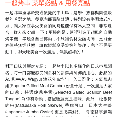
一起烤串 菜單必點 & 用餐亮點
一起烤串座落於交通便捷的中山區，是學生族群與團體聚
餐的首選之地。餐廳內部寬敞舒適，特別設有半開放式包
廂，讓大家在享受美食的同時也能保有私人空間，非常適
合一群人來 chill 一下！更棒的是，這裡引進了超酷的自動
烤串機，串燒會自己轉動，不只讓食材受熱均勻，更能全
程保持無煙狀態，讓你輕鬆享受燒烤的樂趣，完全不需要
動手，聊天吃美食一次滿足，氣氛超棒的！
料理口味與層次介紹：一起烤串以其多樣化的日式串燒聞
名，每一口都能感受到食材的新鮮與師傅的用心。必點的
A5 和牛(A5 Wagyu) 油花分布均勻，入口即化；人氣燒肉
組(Popular Grilled Meat Combo) 份量十足，一次滿足大家
的口慾；特選鹽蔥牛舌(Selected Salted Scallion Beef
Tongue) Q 彈有嚼勁，搭配鹽蔥更是提味。此外，松阪豬
肉串(Matsusaka Pork Skewer) 香脆可口，日本大生蠔
(Japanese Jumbo Oyster) 更是肥美鮮甜，海陸雙享超滿