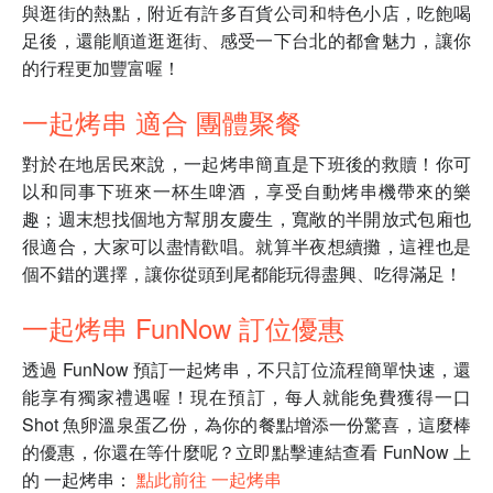
與逛街的熱點，附近有許多百貨公司和特色小店，吃飽喝
足後，還能順道逛逛街、感受一下台北的都會魅力，讓你
的行程更加豐富喔！
一起烤串 適合 團體聚餐
對於在地居民來說，一起烤串簡直是下班後的救贖！你可
以和同事下班來一杯生啤酒，享受自動烤串機帶來的樂
趣；週末想找個地方幫朋友慶生，寬敞的半開放式包廂也
很適合，大家可以盡情歡唱。就算半夜想續攤，這裡也是
個不錯的選擇，讓你從頭到尾都能玩得盡興、吃得滿足！
一起烤串 FunNow 訂位優惠
透過 FunNow 預訂一起烤串，不只訂位流程簡單快速，還
能享有獨家禮遇喔！現在預訂，每人就能免費獲得一口
Shot 魚卵溫泉蛋乙份，為你的餐點增添一份驚喜，這麼棒
的優惠，你還在等什麼呢？
立即點擊連結查看 FunNow 上
的 一起烤串：
點此前往 一起烤串