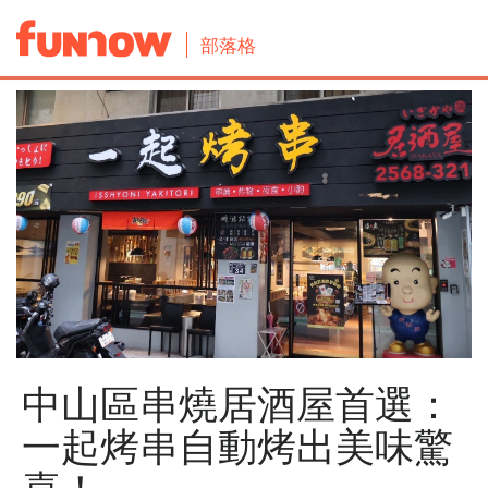
部落格
中山區串燒居酒屋首選：
一起烤串自動烤出美味驚
喜！