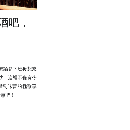
尚酒吧，
。無論是下班後想來
需求。這裡不僅有令
嚐到味蕾的極致享
優惠吧！