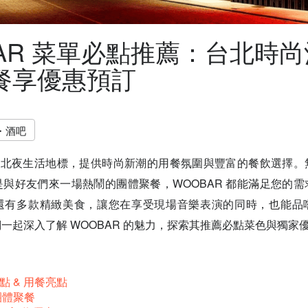
BAR 菜單必點推薦：台北時
餐享優惠預訂
・酒吧
為台北夜生活地標，提供時尚新潮的用餐氛圍與豐富的餐飲選擇
與好友們來一場熱鬧的團體聚餐，WOOBAR 都能滿足您的
還有多款精緻美食，讓您在享受現場音樂表演的同時，也能品
一起深入了解 WOOBAR 的魅力，探索其推薦必點菜色與獨家
點 & 用餐亮點
 團體聚餐