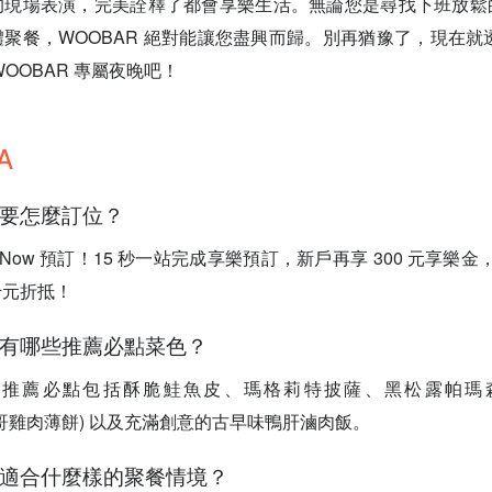
的現場表演，完美詮釋了都會享樂生活。無論您是尋找下班放鬆
聚餐，WOOBAR 絕對能讓您盡興而歸。別再猶豫了，現在就透過 
OOBAR 專屬夜晚吧！
A
AR 要怎麼訂位？
unNow 預訂！15 秒一站完成享樂預訂，新戶再享 300 元享樂金，
千元折抵！
AR 有哪些推薦必點菜色？
AR 的推薦必點包括酥脆鮭魚皮、瑪格莉特披薩、黑松露帕瑪森薯
 (墨西哥雞肉薄餅) 以及充滿創意的古早味鴨肝滷肉飯。
AR 適合什麼樣的聚餐情境？