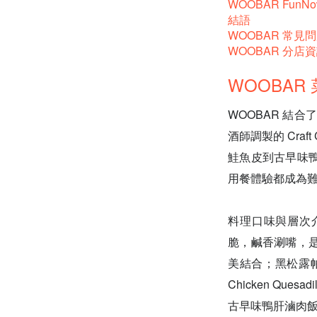
WOOBAR FunN
結語
WOOBAR 常見問
WOOBAR 分店
WOOBAR
WOOBAR 結
酒師調製的 Cra
鮭魚皮到古早味
用餐體驗都成為
料理口味與層次
脆，鹹香涮嘴，
美結合；黑松露
Chicken Q
古早味鴨肝滷肉