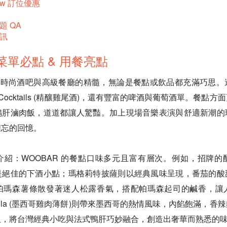
ow 訂位優惠
題 QA
資訊
 菜單必點 & 用餐亮點
合了時尚酒吧與高級餐廳的精髓，無論是餐點或飲品都充滿巧思
ft Cocktails (精釀雞尾酒)，還有豐富的啤酒與葡萄酒單。餐點
鴨肝滷肉飯，道道都讓人驚豔。加上現場音樂表演與舒適新潮的
難忘的回憶。
介紹：WOOBAR 的餐點口味多元且富有層次。例如，招牌的
是絕佳的下酒小點；瑪格莉特披薩則以經典風味呈現，番茄的酸
帕瑪森薯條散發著迷人松露香氣，搭配帕瑪森起司的鹹香，讓
uesadilla (墨西哥雞肉薄餅)則帶來墨西哥的熱情風味，內餡飽滿，
飯，將台灣經典小吃與法式鴨肝巧妙融合，創造出奢華而熟悉的