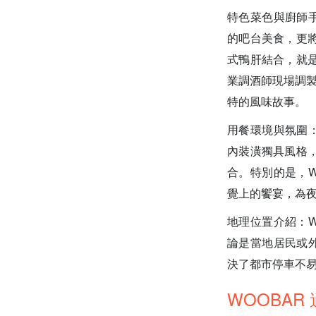
特色菜色與廚師手
的吧台美食，更
式鴨肝結合，就
業調酒師現場調製的
特的風味故事。
用餐環境與氛圍：
內裝潢獨具風格
合。特別的是，W
覺上的饗宴，為夜
地理位置介紹：W
論是當地居民或外
決了都市停車不
WOOBAR