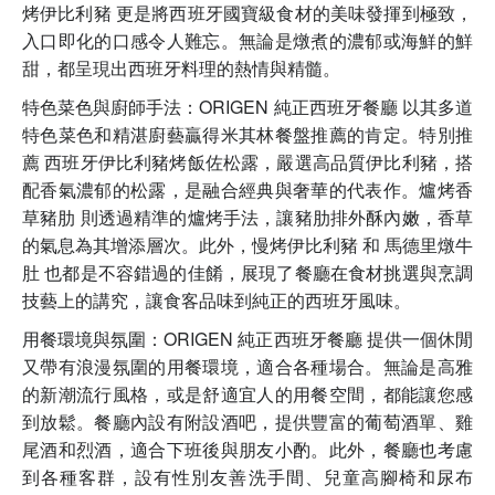
烤伊比利豬 更是將西班牙國寶級食材的美味發揮到極致，
入口即化的口感令人難忘。無論是燉煮的濃郁或海鮮的鮮
甜，都呈現出西班牙料理的熱情與精髓。
特色菜色與廚師手法：ORIGEN 純正西班牙餐廳 以其多道
特色菜色和精湛廚藝贏得米其林餐盤推薦的肯定。特別推
薦 西班牙伊比利豬烤飯佐松露，嚴選高品質伊比利豬，搭
配香氣濃郁的松露，是融合經典與奢華的代表作。爐烤香
草豬肋 則透過精準的爐烤手法，讓豬肋排外酥內嫩，香草
的氣息為其增添層次。此外，慢烤伊比利豬 和 馬德里燉牛
肚 也都是不容錯過的佳餚，展現了餐廳在食材挑選與烹調
技藝上的講究，讓食客品味到純正的西班牙風味。
用餐環境與氛圍：ORIGEN 純正西班牙餐廳 提供一個休閒
又帶有浪漫氛圍的用餐環境，適合各種場合。無論是高雅
的新潮流行風格，或是舒適宜人的用餐空間，都能讓您感
到放鬆。餐廳內設有附設酒吧，提供豐富的葡萄酒單、雞
尾酒和烈酒，適合下班後與朋友小酌。此外，餐廳也考慮
到各種客群，設有性別友善洗手間、兒童高腳椅和尿布