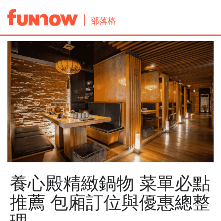
部落格
養心殿精緻鍋物 菜單必點
推薦 包廂訂位與優惠總整
理