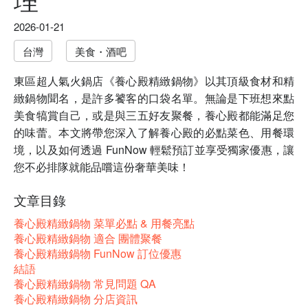
2026-01-21
台灣
美食・酒吧
東區超人氣火鍋店《養心殿精緻鍋物》以其頂級食材和精
緻鍋物聞名，是許多饕客的口袋名單。無論是下班想來點
美食犒賞自己，或是與三五好友聚餐，養心殿都能滿足您
的味蕾。本文將帶您深入了解養心殿的必點菜色、用餐環
境，以及如何透過 FunNow 輕鬆預訂並享受獨家優惠，讓
您不必排隊就能品嚐這份奢華美味！
文章目錄
養心殿精緻鍋物 菜單必點 & 用餐亮點
養心殿精緻鍋物 適合 團體聚餐
養心殿精緻鍋物 FunNow 訂位優惠
結語
養心殿精緻鍋物 常見問題 QA
養心殿精緻鍋物 分店資訊