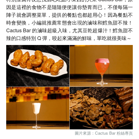
因是這裡的食物不是隨隨便便讓你墊胃而已，不僅每隔一
陣子就會調整菜單，提供的餐點也都超用心！因為餐點不
時會變換，小編就推薦常態會出現的滷味和鱈魚甜不辣！
Cactus Bar 的滷味超級入味，尤其豆乾超爆汁！鱈魚甜不
辣的口感特別 Q 彈，咬起來滿滿的鮮味，單吃就很美味～
圖片來源：Cactus Bar 粉絲專頁