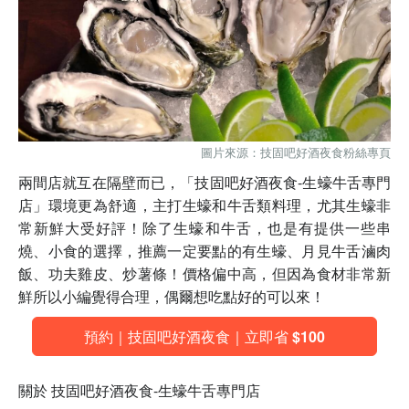
圖片來源：技固吧好酒夜食粉絲專頁
兩間店就互在隔壁而已，「技固吧好酒夜食-生蠔牛舌專門
店」環境更為舒適，主打生蠔和牛舌類料理，尤其生蠔非
常新鮮大受好評！除了生蠔和牛舌，也是有提供一些串
燒、小食的選擇，推薦一定要點的有生蠔、月見牛舌滷肉
飯、功夫雞皮、炒薯條！價格偏中高，但因為食材非常新
鮮所以小編覺得合理，偶爾想吃點好的可以來！
預約｜技固吧好酒夜食｜立即省 $100
關於 技固吧好酒夜食-生蠔牛舌專門店