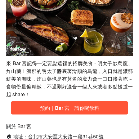
來 Bar 宮記得一定要點這裡的招牌美食 - 明太子炒烏龍、
炸山藥！濃郁的明太子醬裹著滑順的烏龍，入口就是濃郁
鮮美的海味，炸山藥也是有莫名的魔力會一口口接著吃～
食物份量偏精緻，不過剛好適合一個人來或者多點幾道一
起 share！
預約｜Bar 宮｜請你喝飲料
關於
Bar 宮
🏠 地址：台北市大安區大安路一段31巷50號