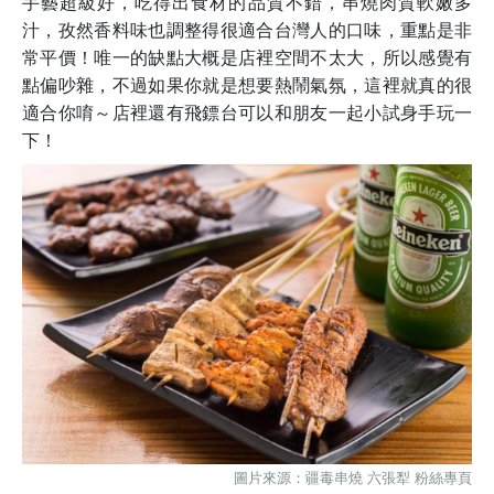
手藝超級好，吃得出食材的品質不錯，串燒肉質軟嫩多
汁，孜然香料味也調整得很適合台灣人的口味，重點是非
常平價！唯一的缺點大概是店裡空間不太大，所以感覺有
點偏吵雜，不過如果你就是想要熱鬧氣氛，這裡就真的很
適合你唷～店裡還有飛鏢台可以和朋友一起小試身手玩一
下！
圖片來源：疆毒串燒 六張犁 粉絲專頁