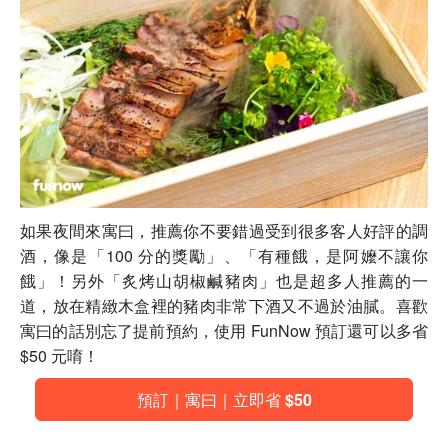
如果夜間來寓曰，推薦你不要錯過受到很多客人好評的調
酒，像是「100 分的獎勵」、「有種餓，是阿嬤不讓你
餓」！另外「炙烤山胡椒鹹豬肉」也是超多人推薦的一
道，放在精緻木盒裡的豬肉非常下酒又不過於油膩。喜歡
寓曰的話別忘了提前預約，使用 FunNow 預訂還可以多省
$50 元唷！
預訂｜寓曰｜立即省 $50