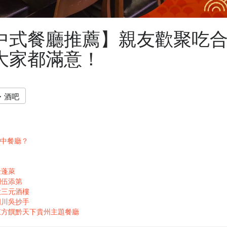
中式餐廳推薦】親友歡聚吃
大家都滿意！
・酒吧
中餐廳？
金蓬萊
捌伍添第
大三元酒樓
四川吳抄手
｜東方饌黔天下貴州主題餐廳