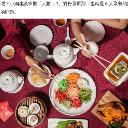
吧？小編建議掌握「人數＋2」的份量原則（也就是 6 人聚餐約點
大的問題。