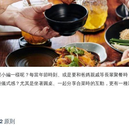
跟小編一樣呢？每當年節時刻、或是要和爸媽親戚等長輩聚餐時
種儀式感？尤其是坐著圓桌、一起分享合菜時的互動，更有一種
+2 原則