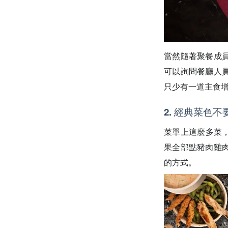
當然隨著聚餐成
可以詢問餐廳人
只少有一道主食
2. 經典菜色不
菜單上這麼多菜，
果全部點豬肉雞
的方式。