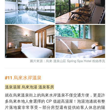
圖片來源：烏來·溫泉山莊 Spring Spa Hotel
粉絲專頁
#11 烏來水岸溫泉
溫泉湯屋 烏來泡湯 溫泉客房
就在烏來溫泉街上的烏來水岸溫泉不僅交通方便，更是許
多烏來本地人會選擇的 CP 值超高湯屋！泡湯池邊就有整
片落地窗非常享受～部分房型還有提供給客人休息的陽