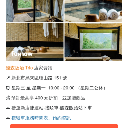
馥森阪治 Trio
店家資訊
📍
新北市烏來區環山路 151 號
⏰
星期三 至 星期一 10:00 - 20:00 （
星期二公休）
💰
預訂最高享 400 元折扣，並加贈飲品
🚗
捷運新店捷運站-接駁車-馥森阪治站下車
🚗
接駁車服務時間表、預約資訊