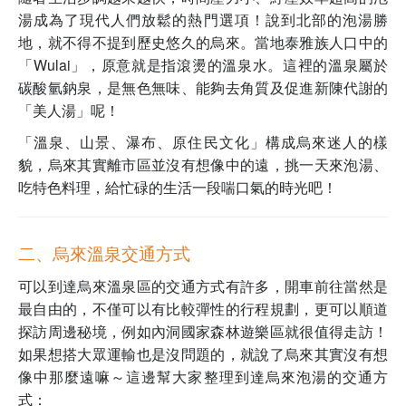
湯成為了現代人們放鬆的熱門選項！說到北部的泡湯勝
地，就不得不提到歷史悠久的烏來。
當地泰雅族人口中的
「Wulai」，原意就是指滾燙的溫泉水。這裡的溫泉屬於
碳酸氫鈉泉，是無色無味、能夠去角質及促進新陳代謝的
「美人湯」呢！
「溫泉、山景、瀑布、原住民文化」構成烏來迷人的樣
貌，烏來其實離市區並沒有想像中的遠，挑一天來泡湯、
吃特色料理，給忙碌的生活一段喘口氣的時光吧！
二、烏來溫泉交通方式
可以到達烏來溫泉區的交通方式有許多，開車前往當然是
最自由的，不僅可以有比較彈性的行程規劃，更可以順道
探訪周邊秘境，例如內洞國家森林遊樂區就很值得走訪！
如果想搭大眾運輸也是沒問題的，就說了烏來其實沒有想
像中那麼遠嘛～
這邊幫大家整理到達烏來泡湯的交通方
式：