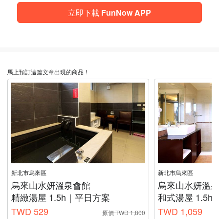
立即下載 FunNow APP
馬上預訂這篇文章出現的商品！
新北市烏來區
新北市烏來區
烏來山水妍溫泉會館
烏來山水妍溫
精緻湯屋 1.5h｜平日方案
和式湯屋 1.5
TWD 529
TWD 1,059
原價 TWD 1,800