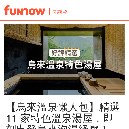
部落格
【烏來溫泉懶人包】精選
11 家特色溫泉湯屋，即
刻出發烏來泡湯紓壓！