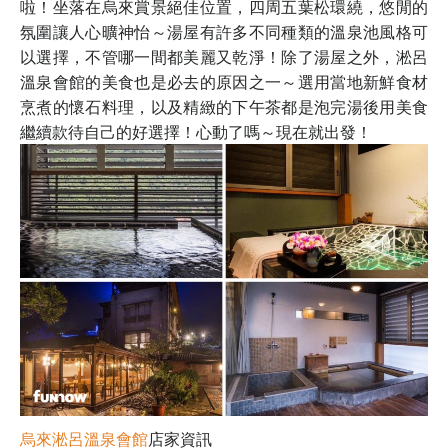
啦！坐落在烏來賞景絕佳位置，四周五葉松環繞，悠閒的
氛圍讓人心曠神怡～湯屋有許多不同種類的溫泉池風格可
以選擇，不管哪一間都美麗又乾淨！除了湯屋之外，淞呂
溫泉會館的美食也是必去的原因之一～選用當地新鮮食材
烹煮的懷石料理，以及精緻的下午茶都是泡完湯後用美食
繼續款待自己的好選擇！心動了嗎～現在就出發！
烏來淞呂溫泉會館
店家資訊