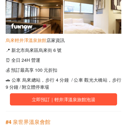
烏來輕井澤溫泉旅館
店家資訊
📍
新北市烏來區烏來街 6 號
⏰
全日 24H 營運
💰
預訂最高享 100 元折扣
🚗
公車 烏來總站，步行 4 分鐘 / 公車 觀光大橋站，步行
9 分鐘 / 附立體停車場
立即預訂｜輕井澤溫泉旅館泡湯
#4 泉世界溫泉會館