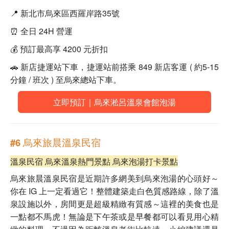
📍 新北市烏來區西羅岸路35號
⏰ 全日 24H 營運
💰 預訂最高享 4200 元折扣
🚗 新店捷運站下車，捷運站前搭乘 849 新店客運 ( 約5-15
分鐘 / 班次 ) 至烏來總站下車。
立即預訂｜烏來淞呂溫泉會館泡湯
#6 烏來旅晨溫泉民宿
溫泉民宿 烏來溫泉熱門景點 烏來泡湯打卡景點
烏來旅晨溫泉民宿是近期許多網美到烏來泡湯的心頭好
～
你在 IG 上一定看過它！
整體建築走白色質感路線，除了溫
泉設施以外，房間更是超級精緻有質感～這裡的美食也是
一點都不馬虎！無論是下午茶或是早餐都可以看見用心精