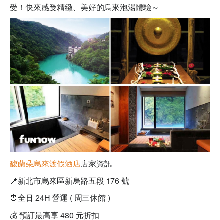
受！快來感受精緻、美好的烏來泡湯體驗
～
馥蘭朵烏來渡假酒店
店家資訊
📍
新北市烏來區新烏路五段 176 號
⏰
全日 24H 營運 ( 周三休館 )
💰
預訂最高享 480 元折扣