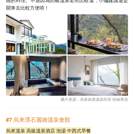
緻的料理。不過因為距離溫泉老街比較遠，小編建議還是
開車去比較方便唷！
圖片來源：
烏來旅晨溫泉民宿 粉絲專頁
#7 烏來璞石麗緻溫泉會館
烏來溫泉 高級溫泉酒店 泡湯 中西式早餐