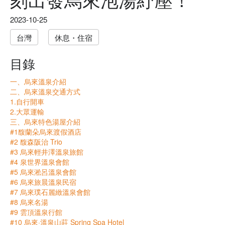
2023-10-25
台灣
休息・住宿
目錄
一、烏來溫泉介紹
二、烏來溫泉交通方式
1.自行開車
2.大眾運輸
三、烏來特色湯屋介紹
#1馥蘭朵烏來渡假酒店
#2 馥森阪治 Trio
#3 烏來輕井澤溫泉旅館
#4 泉世界溫泉會館
#5 烏來淞呂溫泉會館
#6 烏來旅晨溫泉民宿
#7 烏來璞石麗緻溫泉會館
#8 烏來名湯
#9 雲頂溫泉行館
#10 烏來·溫泉山莊 Spring Spa Hotel