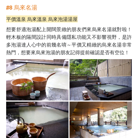
#8 烏來名湯
平價溫泉 烏來溫泉 烏來泡湯湯屋
想要舒適泡湯配上開闊景緻的朋友們來烏來名湯就對啦！
輕木板的隔間設計同時具備隱私功能又不影響視野，是許
多泡湯達人心中的前幾名唷
～
平價又精緻的烏來名湯非常
熱門，想要來烏來泡湯的朋友記得提前確認是否有空位！