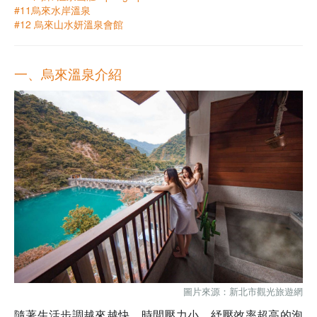
#11烏來水岸溫泉
#12 烏來山水妍溫泉會館
一、烏來溫泉介紹
圖片來源：
新北市觀光旅遊網
隨著生活步調越來越快，時間壓力小、紓壓效率超高的泡