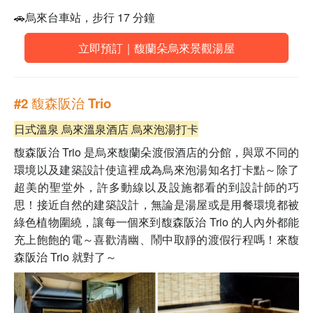
🚗
烏來台車站，步行 17 分鐘
立即預訂｜馥蘭朵烏來景觀湯屋
#2 馥森阪治 Trio
日式溫泉 烏來溫泉酒店 烏來泡湯打卡
馥森阪治
Trio
是
烏來馥蘭朵渡假酒店
的分館，與眾不同的
環境以及建築設計使這裡成為烏來泡湯知名打卡點～除了
超美的聖堂外，許多動線以及設施都看的到設計師的巧
思！接近自然的建築設計，無論是湯屋或是用餐環境都被
綠色植物圍繞，讓每一個來到馥森阪治 Trio 的人內外都能
充上飽飽的電～喜歡清幽、鬧中取靜的渡假行程嗎！來
馥
森阪治 Trio 就對了～