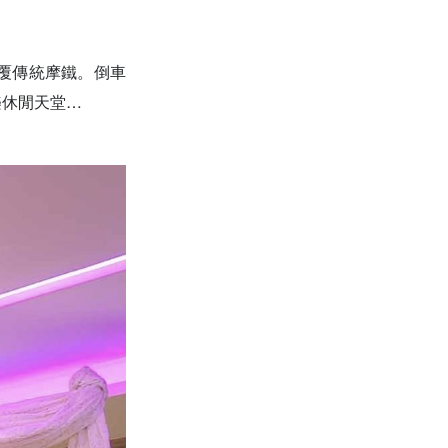
覆傳統摩鐵。倒車
樂休閒天堂
…