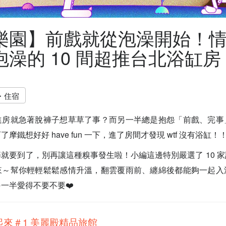
樂園】前戲就從泡澡開始！
澡的 10 間超推台北浴缸房
・住宿
進房就急著脫褲子想草草了事？而另一半總是抱怨「前戲、完事
摩鐵想好好 have fun 一下，進了房間才發現 wtf 沒有浴缸！
就要到了，別再讓這種糗事發生啦！小編這邊特別嚴選了 10 
來～幫你輕輕鬆鬆感情升溫，翻雲覆雨前、纏綿後都能夠一起入
一半愛得不要不要❤️
起來＃1
美麗殿精品旅館