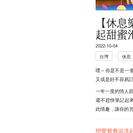
【休息
起甜蜜泡
2022-10-04
台灣
休息
嘿～你是不是一
又或是好不容易訂了
一年一度的情人節
還不趕快筆記起
此情趣，讓你的另
戀愛鴛鴦浴洗