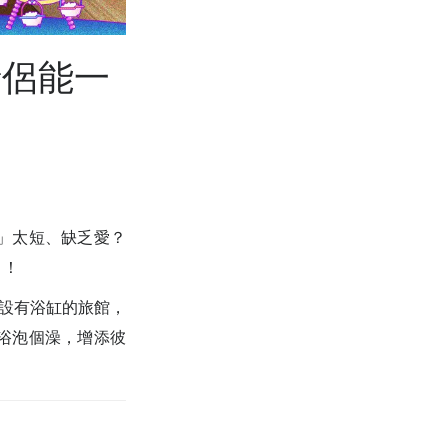
情侶能一
」太短、缺乏愛？
！！
家設有浴缸的旅館，
浴泡個澡，增添彼