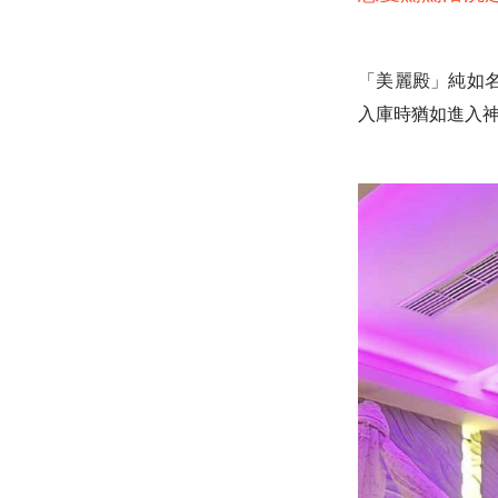
「美麗殿」純如
入庫時猶如進入