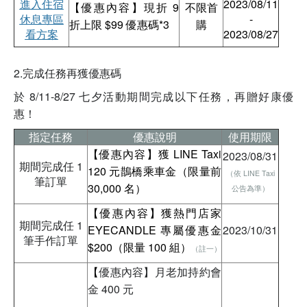
進入住宿
2023/08/11
【優惠內容】現折 9
不限首
休息專區
-
折上限 $99 優惠碼*3
購
看方案
2023/08/27
2.完成任務再獲優惠碼
於 8/11-8/27 七夕活動期間完成以下任務，再贈好康優
惠！
指定任務
優惠說明
使用期限
【優惠內容】獲 LINE Taxi
2023/08/31
期間完成任 1
120 元鵲橋乘車金（限量前
（依 LINE Taxi
筆訂單
30,000 名）
公告為準）
【優惠內容】獲熱門店家
期間完成任 1
EYECANDLE 專屬優惠金
2023/10/31
筆手作訂單
$200（限量 100 組）
（註一）
【
優惠內容】月老加持約會
金 400 元