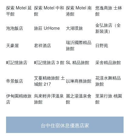
探索 Motel 延
探索 Motel 中和
探索 Motel 南
悠逸商旅 士林
平館
館
港館
館
金弘旅店（全
泡泡飯店
旅莊 UrHome
大湖璞旅
新裝潢）
瑞沂國際精品
天豪屋
君祥酒店
日野苑
旅館
町記憶旅店
町記憶旅店 3 館
SL 精品旅館
采舍精品旅館
艾蔓精緻旅館 土
花漾水舞精品
帝景飯店
以琳商務旅館
城館 217
旅館
伊甸園精緻旅
烏來輕井澤溫泉
麗之湯溫泉會
里萊行旅 桃園
店
旅館
館
館
台中住宿休息優惠店家