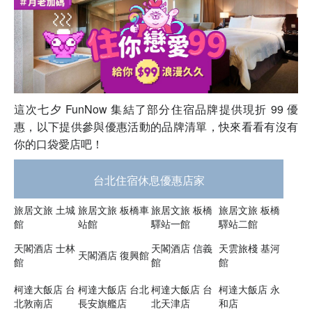
這次七夕 FunNow 集結了部分住宿品牌提供現折 99 優
惠，以下提供參與優惠活動的品牌清單，快來看看有沒有
你的口袋愛店吧！
台北住宿休息優惠店家
旅居文旅 土城
旅居文旅 板橋車
旅居文旅 板橋
旅居文旅 板橋
館
站館
驛站一館
驛站二館
天閣酒店 士林
天閣酒店 信義
天雲旅棧 基河
天閣酒店 復興館
館
館
館
柯達大飯店 台
柯達大飯店 台北
柯達大飯店 台
柯達大飯店 永
北敦南店
長安旗艦店
北天津店
和店