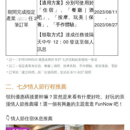
【適用方案】分別可使用於
「住宿」、「餐廳｜酒
期間完成指定
2023/08/11
吧」、「按摩、玩美｜保
產業
任 2
-
（註二）
養」、「手作體驗」
筆訂單
2023/08/27
【領取方式】
達成任務後隔
天中午 12：00 發送至個人
訊息
＊註一：EYECANDLE 優惠金將於 8/27 七夕活動結束後統一發送
＊註二：指定產業為住宿、餐廳｜酒吧、按摩美類、手作體驗、密室逃脫、電影
＊訂單的「建立時間」與「出發時間」皆須在 8/11-8/27 期間
二、七夕情人節行程推薦
領到優惠碼後要幹嘛？當然是來看有什麼好吃、好玩的浪
漫情人節推薦囉！選一個有興趣的主題逛逛 FunNow 吧！
👇 情人節住宿休息推薦