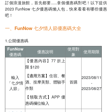
訂個浪漫旅館，首先都要......拿個優惠碼對吧！以下提供
2023 FunNow 七夕優惠碼懶人包，快來看看有哪些優惠
吧！
一、FunNow 七夕情人節優惠碼大全
1.公開優惠碼
FunNow
使用對
優惠說明
使用期限
優惠碼
象
【
優惠內容】
77 折上
限 $120
【適用方案】
住宿、餐
輸入
2023/08/11
酒、按摩美類、體驗手
首購
「七夕情
-
作類
人節」
2023/08/27
【領取方式】
APP 優
惠碼欄位輸入