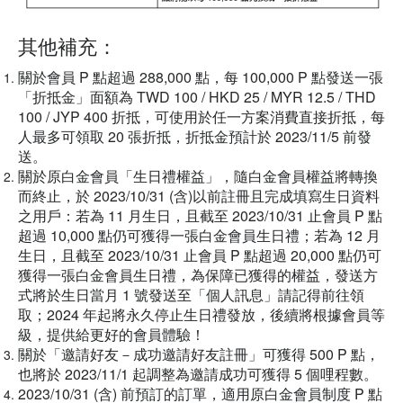
其他補充：
關於會員 P 點超過 288,000 點，每 100,000 P 點發送一張
「折抵金」面額為 TWD 100 / HKD 25 / MYR 12.5 / THD
100 / JYP 400 折抵，可使用於任一方案消費直接折抵，每
人最多可領取 20 張折抵，折抵金預計於 2023/11/5 前發
送。
關於原白金會員「生日禮權益」，隨白金會員權益將轉換
而終止，於 2023/10/31 (含)以前註冊且完成填寫生日資料
之用戶：若為 11 月生日，且截至 2023/10/31 止會員 P 點
超過 10,000 點仍可獲得一張白金會員生日禮；若為 12 月
生日，且截至 2023/10/31 止會員 P 點超過 20,000 點仍可
獲得一張白金會員生日禮，為保障已獲得的權益，發送方
式將於生日當月 1 號發送至「個人訊息」請記得前往領
取；2024 年起將永久停止生日禮發放，後續將根據會員等
級，提供給更好的會員體驗！
關於「邀請好友－成功邀請好友註冊」可獲得 500 P 點，
也將於 2023/11/1 起調整為邀請成功可獲得 5 個哩程數。
2023/10/31 (含) 前預訂的訂單，適用原白金會員制度 P 點