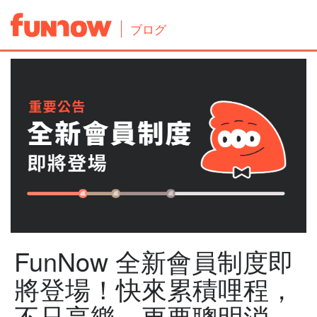
ブログ
FunNow 全新會員制度即
將登場！快來累積哩程，
不只享樂，更要聰明消