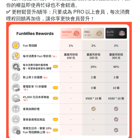
你的權益即使再忙碌也不會錯過。
✅ 更輕鬆晉升/續等：
只要成為 PRO 以上會員，每次消費
哩程回饋再加倍，讓你享更快會員晉升！