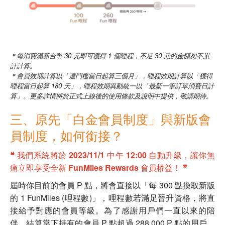
＊每消費滿新台幣 30 元即可獲得 1 個哩程，不足 30 元的金額恕不累
計計算。
＊會員效期計算以「達門檻當日起算三個月」，哩程效期計算以「獲得
哩程當日起算 180 天」，哩程效期異動統一以「最新一筆訂單消費日計
算」。更多詳情將於正式上線後的使用條款及說明中提供，敬請期待。
三、原先「白金會員制度」與新版會
員制度，如何銜接？
❝ 我們系統將於 2023/11/1 中午 12:00 自動升級，讓你無
痛立即享受全新 FunMiles Rewards 會員權益！ ❞
屆時你目前的會員 P 點，將會直接以「每 300 點換取新版
的 1 FunMiles (哩程數)」，哩程數若滿足晉升資格，將直
接給予對應的會員等級。為了感謝用戶們一直以來的陪
伴，結算當下持有的會員 P 點超過 288,000 P 點的用戶，