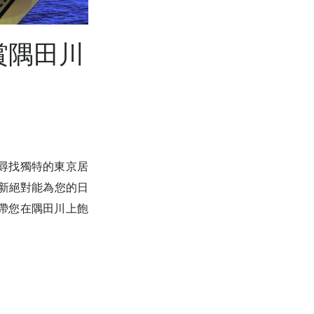
賞隅田川
尋找獨特的東京居
新絕對能為您的日
帶您在隅田川上飽