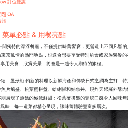
Now 訂位優惠
題 QA
資訊
 菜單必點 & 用餐亮點
為一間獨特的漂浮餐廳，不僅提供味蕾饗宴，更營造出不同凡響的
驗東京風情的熱門地點，也適合想要享受特別約會或家族聚餐的
，享用美食、欣賞美景，將會是一趟令人期待的旅程。
介紹：屋形船 釣新的料理以新鮮海產和傳統日式烹調為主打，特
生魚片船盛、松葉蟹拼盤、蛤蜊飯和鮪魚丼。現炸天婦羅外酥內
盛則展現了漁獲的極致鮮甜；松葉蟹拼盤的豐腴口感令人回味無
式風味，每一道菜都精心呈現，讓味蕾體驗豐富多層次。