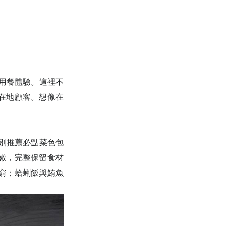
用餐體驗。這裡不
在地顧客。想像在
別推薦必點菜色包
嫩，完整保留食材
窮；蛤蜊飯與鮪魚