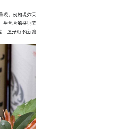
呈現。例如現炸天
。生魚片船盛則著
，屋形船 釣新讓