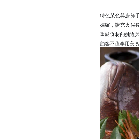
特色菜色與廚師
婦羅，講究火候
重於食材的挑選
顧客不僅享用美