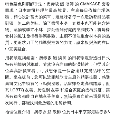
特色菜色與廚師手法：奧赤坂 鮨 淡師 的 OMAKASE 套餐
體現了日本壽司料理的最高境界。主廚每日依據市場漁
獲，精心設計當天的菜單，這意味著每一次造訪都能品嚐
到獨一無二的美味。除了壽司本身，套餐中也可能包含烤
物、蒸物或季節小缽，搭配恰到好處的烹調技巧，將每樣
食材的風味發揮得淋漓盡致。主廚不僅注重食材本身的品
質，更追求刀工的精準與捏製的力道，讓米飯與魚肉在口
中完美融合。
用餐環境與氛圍：奧赤坂 鮨 淡師 的用餐環境營造出日式
特有的簡約與雅緻。雖然沒有詳細的裝潢描述，但從其定
位與高評價來看，可以想像是一個舒適且充滿品味的空
間。坐在板前，您可以近距離欣賞主廚的精湛技藝，感受
壽司文化中特有的互動與溫暖。店家雖然走高檔路線，但
其 LGBTQ 友善、跨性別 友善 和適合家庭的接待態度，讓
所有顧客都能自在地享受美食，無論是獨自前來還是與親
友同行，都能找到最放鬆的用餐步調。
地理位置介紹：奧赤坂 鮨 淡師 位於日本東京都港區赤坂6