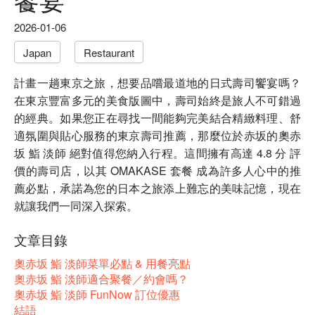
2026-01-06
Japan
Restaurant
計畫一趟東京之旅，想要品嚐最道地的日式壽司饗宴嗎？
在東京豐富多元的美食版圖中，壽司始終是旅人不可錯過
的經典。如果您正在尋找一間能夠完美結合精緻料理、舒
適氛圍與貼心服務的東京壽司推薦，那麼位於赤坂的奧赤
坂 鮨 淡師 絕對值得您納入行程。這間擁有高達 4.8 分 評
價的壽司店，以其 OMAKASE 套餐 成為許多人心中的推
薦必點，承諾為您的日本之旅添上難忘的美味記憶，現在
就讓我們一同深入探索。
文章目錄
奧赤坂 鮨 淡師菜單必點 & 用餐亮點
奧赤坂 鮨 淡師適合聚餐／約會嗎？
奧赤坂 鮨 淡師 FunNow 訂位優惠
結語