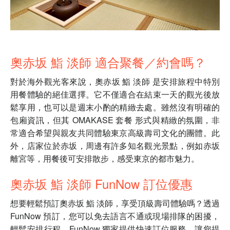
奧赤坂 鮨 淡師 適合聚餐／約會嗎？
對於海外觀光客來說，奧赤坂 鮨 淡師 是安排旅程中特別
用餐體驗的絕佳選擇。它不僅適合在結束一天的觀光後放
鬆享用，也可以是週末小酌的精緻去處。雖然沒有明確的
包廂資訊，但其 OMAKASE 套餐 形式與精緻的氛圍，非
常適合希望與親友共同體驗東京高級壽司文化的團體。此
外，店家位於赤坂，周邊有許多知名觀光景點，例如赤坂
離宮等，用餐後可安排散步，感受東京的都市魅力。
奧赤坂 鮨 淡師 FunNow 訂位優惠
想要輕鬆預訂奧赤坂 鮨 淡師，享受頂級壽司體驗嗎？透過
FunNow 預訂，您可以免去語言不通或現場排隊的困擾，
輕鬆安排行程。FunNow 獨家提供快速訂位服務，讓您提