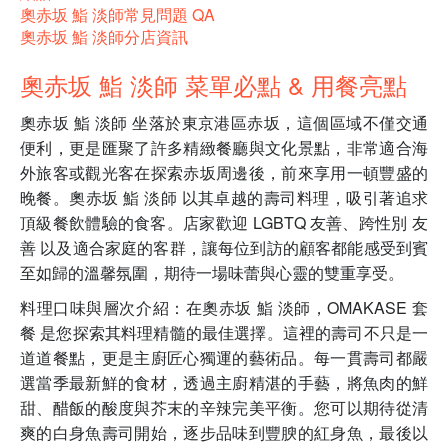
奧赤坂 鮨 淡師常見問題 QA
奧赤坂 鮨 淡師分店資訊
奧赤坂 鮨 淡師 菜單必點 & 用餐亮點
奧赤坂 鮨 淡師 坐落於東京港區赤坂，這個區域不僅交通
便利，更是匯聚了許多精緻餐廳與文化景點，非常適合海
外旅客或觀光客在探索赤坂周邊後，前來享用一頓豐盛的
晚餐。奧赤坂 鮨 淡師 以其卓越的壽司料理，吸引著追求
頂級餐飲體驗的食客。店家歡迎 LGBTQ 友善、跨性別 友
善 以及適合家庭的客群，讓每位到訪的顧客都能感受到賓
至如歸的溫馨氛圍，期待一場味蕾與心靈的雙重享受。
料理口味與層次介紹：在奧赤坂 鮨 淡師，OMAKASE 套
餐 是您探索其料理精髓的最佳選擇。這裡的壽司不只是一
道道餐點，更是主廚匠心獨運的藝術品。每一貫壽司都嚴
選當季最新鮮的食材，透過主廚精湛的手藝，將魚肉的鮮
甜、醋飯的酸度與芥末的辛辣完美平衡。您可以期待從清
爽的白身魚壽司開始，逐步品味到豐腴的紅身魚，最後以