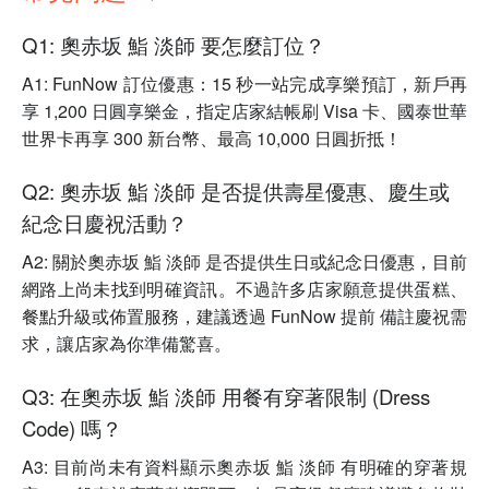
Q1: 奧赤坂 鮨 淡師 要怎麼訂位？
A1: FunNow 訂位優惠：15 秒一站完成享樂預訂，新戶再
享 1,200 日圓享樂金，指定店家結帳刷 Visa 卡、國泰世華
世界卡再享 300 新台幣、最高 10,000 日圓折抵！
Q2: 奧赤坂 鮨 淡師 是否提供壽星優惠、慶生或
紀念日慶祝活動？
A2: 關於奧赤坂 鮨 淡師 是否提供生日或紀念日優惠，目前
網路上尚未找到明確資訊。不過許多店家願意提供蛋糕、
餐點升級或佈置服務，建議透過 FunNow 提前 備註慶祝需
求，讓店家為你準備驚喜。
Q3: 在奧赤坂 鮨 淡師 用餐有穿著限制 (Dress
Code) 嗎？
A3: 目前尚未有資料顯示奧赤坂 鮨 淡師 有明確的穿著規