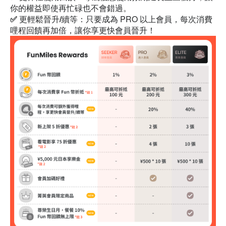
你的權益即使再忙碌也不會錯過。
✅ 更輕鬆晉升/續等：
只要成為 PRO 以上會員，每次消費
哩程回饋再加倍，讓你享更快會員晉升！