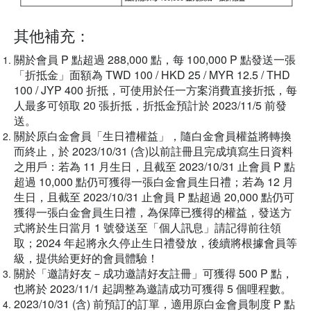
其他補充：
關於會員 P 點超過 288,000 點，每 100,000 P 點發送一張
「折抵金」面額為 TWD 100 / HKD 25 / MYR 12.5 / THD
100 / JYP 400 折抵，可使用於任一方案消費直接折抵，每
人最多可領取 20 張折抵，折抵金預計於 2023/11/5 前發
送。
關於原白金會員「生日禮權益」，隨白金會員權益將轉換
而終止，於 2023/10/31 (含)以前註冊且完成填寫生日資料
之用戶：若為 11 月生日，且截至 2023/10/31 止會員 P 點
超過 10,000 點仍可獲得一張白金會員生日禮；若為 12 月
生日，且截至 2023/10/31 止會員 P 點超過 20,000 點仍可
獲得一張白金會員生日禮，為保障已獲得的權益，發送方
式將於生日當月 1 號發送至「個人訊息」請記得前往領
取；2024 年起將永久停止生日禮發放，後續將根據會員等
級，提供給更好的會員體驗！
關於「邀請好友－成功邀請好友註冊」可獲得 500 P 點，
也將於 2023/11/1 起調整為邀請成功可獲得 5 個哩程數。
2023/10/31 (含) 前預訂的訂單，適用原白金會員制度 P 點