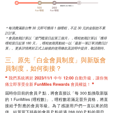
＊每消費滿新台幣 30 元即可獲得 1 個哩程，不足 30 元的金額恕不累
計計算。
＊會員效期計算以「達門檻當日起算三個月」，哩程效期計算以「獲得
哩程當日起算 180 天」，哩程效期異動統一以「最新一筆訂單消費日計
算」。更多詳情將於正式上線後的使用條款及說明中提供，敬請期待。
三、原先「白金會員制度」與新版會
員制度，如何銜接？
❝ 我們系統將於 2023/11/1 中午 12:00 自動升級，讓你無
痛立即享受全新 FunMiles Rewards 會員權益！ ❞
屆時你目前的會員 P 點，將會直接以「每 300 點換取新版
的 1 FunMiles (哩程數)」，哩程數若滿足晉升資格，將直
接給予對應的會員等級。為了感謝用戶們一直以來的陪
伴，結算當下持有的會員 P 點超過 288,000 P 點的用戶，