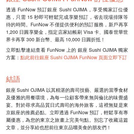
透過 FunNow 預訂銀座 Sushi OJIMA，享受獨家訂位優
惠，只需 15 秒即可輕鬆完成享樂預訂，省去現場排隊等
待的時間。FunNow 不僅提供便利的預訂服務，新戶再享
1,200 日圓享樂金，指定店家結帳刷 Visa 卡、國泰世華世
界卡再享 300 新台幣、最高 10,000 日圓折抵！
立即點擊連結查看 FunNow 上的 銀座 Sushi OJIMA 獨家
方案：
點此前往銀座 Sushi OJIMA FunNow 頁面立即下訂
結語
銀座 Sushi OJIMA 以其精湛的壽司技藝、嚴選的當季食材
及優雅的用餐環境，為每一位顧客帶來無與倫比的味覺盛
宴。對於尋求高品質日式壽司的海外旅客，這裡無疑是東
京銀座的推薦必點。立即透過 FunNow 預訂，輕鬆享有專
屬優惠，為您的東京之旅畫上完美句點。別忘了收藏這篇
文章，並分享給也想前往東京品嚐美食的朋友們！