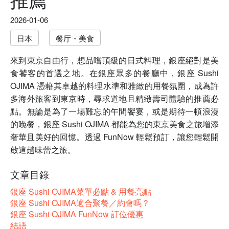
2026-01-06
日本
餐厅・美食
來到東京自由行，想品嚐頂級的日式料理，銀座絕對是美
食饕客的首選之地。在銀座眾多的餐廳中，銀座 Sushi
OJIMA 憑藉其卓越的料理水準和雅緻的用餐氛圍，成為許
多海外旅客到東京時，尋求道地且精緻壽司體驗的推薦必
點。無論是為了一場難忘的午間饗宴，或是期待一頓浪漫
的晚餐，銀座 Sushi OJIMA 都能為您的東京美食之旅增添
奢華且美好的回憶。透過 FunNow 輕鬆預訂，讓您輕鬆開
啟這趟味蕾之旅。
文章目錄
銀座 Sushi OJIMA菜單必點 & 用餐亮點
銀座 Sushi OJIMA適合聚餐／約會嗎？
銀座 Sushi OJIMA FunNow 訂位優惠
結語