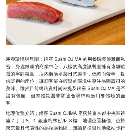
用餐環境與氛圍：銀座 Sushi OJIMA 的用餐環境優雅而私
密，身處銀座的商業中心，八樓的高度讓餐廳擁有遠離喧
囂的寧靜氛圍。店內裝潢承襲日式美學，低調而奢華，提
供舒適的座位，讓顧客能在輕鬆的環境中專注品嚐壽司的
美味。雖然目前網路資料尚未提及銀座 Sushi OJIMA 是否
設有包廂，但整體氛圍非常適合尋求精緻用餐體驗的顧
客。
地理位置介紹：銀座 Sushi OJIMA 座落於東京都中央區銀
座７丁目８−１ 銀座梅林ビル ８樓，地理位置極佳。位於
東京最具代表性的高端購物區，無論是從銀座地鐵站步行