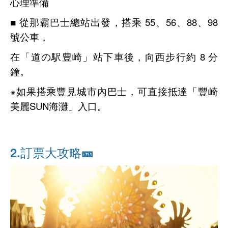
心理準備
■ 從那霸巴士總站出發，搭乘 55、56、88、98
號公車，
在「道の駅豊崎」站下車後，向西步行約 8 分
鐘。
※如果搭乘豐見城市內巴士，可直接抵達「豐崎
美麗SUN海灘」入口。
2.訂票大攻略🎫