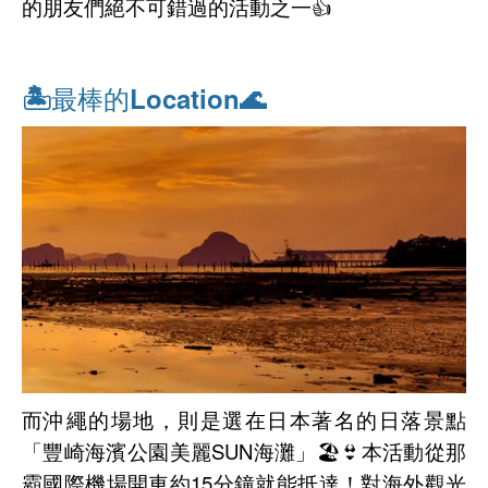
的朋友們絕不可錯過的活動之一👍
🏝最棒的Location🌊
而沖繩的場地，則是選在日本著名的日落景點
「豐崎海濱公園美麗SUN海灘」🏖👙本活動從那
霸國際機場開車約15分鐘就能抵達！對海外觀光