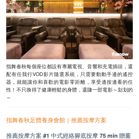
指舞春秋每個座位都設有專屬電視、音響和充電插頭，還
配有任我行VOD影片隨選系統，只需要動動手邊的遙控
器，就能讓你和喜歡的電影零距離，享受邊按邊看的任
性！不只換得了健康輕鬆的身體，還賺一部電影～划划的
～
指舞春秋足體養身會館｜推薦按摩方案
推薦按摩方案 #1 中式經絡腳底按摩 75 min 贈薰