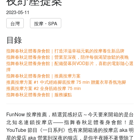
2023-05-11
台灣
按摩・SPA
目錄
指舞春秋足體養身會館｜打造洋溢幸福元氣的按摩養生新品牌
指舞春秋足體養身會館｜營業至深夜，陪伴每個渴望放鬆的夜晚
指舞春秋足體養身會館｜配備螢幕與VOD影片，喜歡的電影隨心選
擇
指舞春秋足體養身會館｜推薦按摩方案
推薦按摩方案 #1 中式經絡腳底按摩 75 min 贈薰衣草香氛泡腳
推薦按摩方案 #2 全身筋絡按摩 75 min
指舞春秋足體養身會館｜服務據點
FunNow 按摩推薦，精選質感好店～今天要來開箱的是台
北知名連鎖按摩店——指舞春秋足體養身會館！是
YouTube 節目《一日系列》也有來開箱過的按摩店 aka 明
星的愛店 aka 營業到深夜的狠店，是你半夜睡不著覺除了