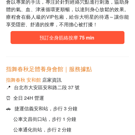
會以專業的手法，專注於針對經絡穴點進行刺激，協助身
體的氣、血、津液循環更順暢，以達到身心放鬆的效果。
療程會在
藝人級的VIP包廂，給你大明星的待遇～讓你能
享受隱密、舒適的按摩，不用擔心被打擾！
預訂全身筋絡按摩 75 min
指舞春秋足體養身會館
｜服務據點
指舞春秋 安和館
店家資訊
📍
台北市大安區安和路二段 37 號
⏰ 全日 24H 營運
🚗 捷運信義安和站，步行 3 分鐘
公車文昌街口站，步行 1 分鐘
公車通化街站，步行 2 分鐘