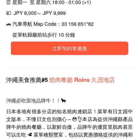
⏰
星期一 至 星期六 18:00 - 01:00 (+1)
💴 JPY
8,000～ JPY 9,999
🚗
汽車導航 Map Code：33 156 651*82
從單軌縣廳前站步行 10 分鐘
立即預約拿優惠
沖繩
美食
推薦#5
燒肉餐廳 Roins 久茂地店
沖繩必吃當地品牌牛！！🐂
日本各地有很多分店的知名燒肉連鎖店！菜單有日文跟中
文版本，不懂日文也別擔心～😳👌本店為提供沖繩縣產品
牌牛的燒肉餐廳，以
新鮮
自傲，品牌牛的優質里肌肉甚至
可以生吃 🥩 菜單種類豐富，包括以實惠價格提供的沖繩和