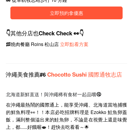
立即預約拿優惠
👇其他分店也Check Check 👀👇
🥓燒肉餐廳 Roins 松山店
立即點看方案
沖繩
美食
推薦#6
Chocotto
Sushi 國際通牧志店
北海道新鮮直送！與沖繩稀有食材一起品嚐🤤
在沖繩最熱鬧的國際通上，能享受
沖繩、北海道當地捕獲
的鮮魚料理👀！！本店必吃招牌料
理是 Ezokko 鮭魚卵蓋
飯，
滿到整個溢出來的鮭魚卵，不論是在視覺上還是味覺
上，都......好餓喔🍣！趕快去吃看看～🌟