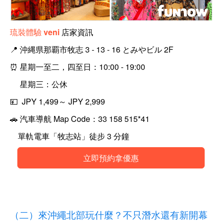
琉裝體驗 veni
店家資訊
📍
沖縄県那覇市牧志 3 - 13 - 16 とみやビル 2F
⏰
星期一至二，四至日：10:00 - 19:00
星期三：公休
💴 JPY
1,499～ JPY 2,999
🚗
汽車導航 Map Code：33 158 515*41
單軌電車「牧志站」徒步 3 分鐘
立即預約拿優惠
（二）來沖繩北部玩什麼？不只潛水還有新開幕