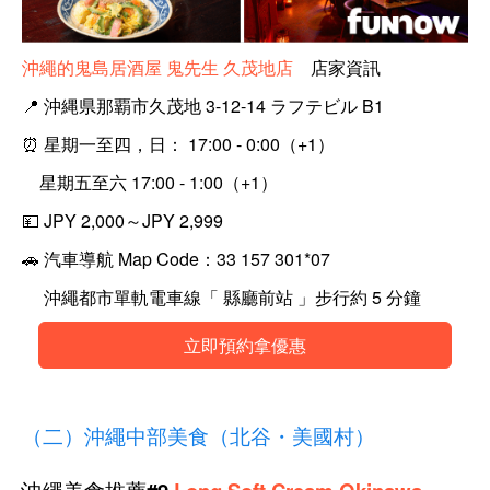
沖繩的鬼島居酒屋 鬼先生 久茂地店
店家資訊
📍 沖縄県那覇市久茂地 3-12-14 ラフテビル B1
⏰ 星期一至四，日： 17:00 - 0:00（+1）
星期五至六 17:00 - 1:00（+1）
💴 JPY 2,000～JPY 2,999
🚗 汽車導航 Map Code：33 157 301*07
沖繩都市單軌電車線「 縣廳前站 」步行約 5 分鐘
立即預約拿優惠
（二）沖繩中部美食（北谷・美國村）