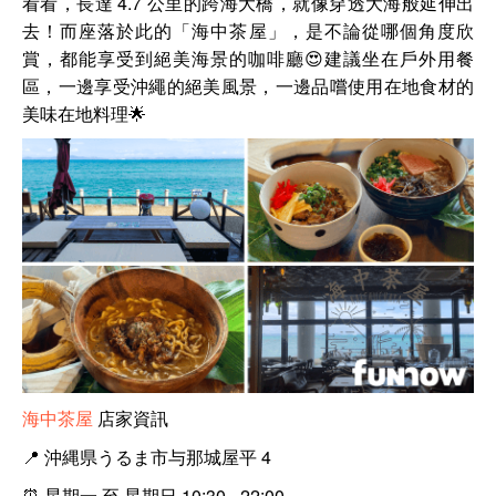
看看，長達 4.7 公里的跨海大橋，就像穿透大海般延伸出
去！而座落於此的「海中茶屋」，是不論從哪個角度欣
賞，都能享受到絕美海景的咖啡廳😍建議坐在戶外用餐
區，一邊享受沖繩的絕美風景，一邊品嚐使用在地食材的
美味在地料理🌟
海中茶屋
店家資訊
📍
沖縄県うるま市与那城屋平 4
⏰
星期一 至 星期日 10:30 - 22:00