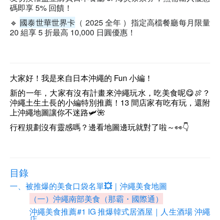
碼即享 5% 回饋！
🔹
國泰世華世界卡
（ 2025 全年 ）
指定高檔餐廳
每月限量
20 組享 5 折最高 10,000 日圓優惠！
大家好！我是來自日本沖繩的 Fun 小編！
新的一年，大家有沒有計畫來沖繩玩水，吃美食呢😋🍖？
沖繩土生土長的小編特別推薦！13 間店家有吃有玩，還附
上沖繩地圖讓你不迷路🛩🌺
行程規劃沒有靈感嗎？邊看地圖邊玩就對了啦～👀👇
目錄
一、被推爆的美食口袋名單💥｜沖繩美食地圖
（一）沖繩南部美食（那霸・國際通）
沖繩美食推薦#1 IG 推爆韓式居酒屋｜人生酒場 沖繩
店