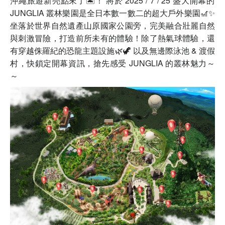
沖繩旅遊新亮點來了🏝️！ 將於 2025 / 7 / 25 盛大開幕的
JUNGLIA 叢林樂園是全日本數一數二的超大戶外樂園🎢✨
坐落於世界自然遺產山原國家公園旁，完美融合壯麗自然
與刺激冒險，打造前所未有的體驗！除了熱氣球體驗，還
有穿越侏羅紀的恐龍主題設施🌿🦖 以及無邊際泳池 & 渡假
村，快鎖定開幕資訊，搶先感受 JUNGLIA 的叢林魅力～
～