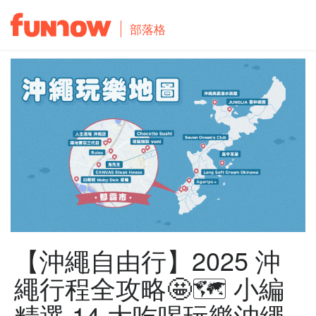
部落格
【沖繩自由行】2025 沖
繩行程全攻略🤩🗺️ 小編
精選 14 大吃喝玩樂沖繩