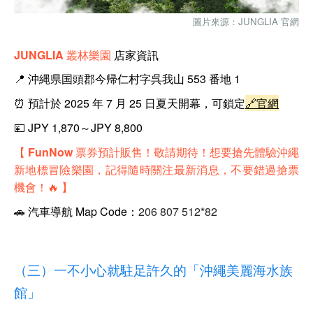
圖片來源：
JUNGLIA 官網
JUNGLIA 叢林樂園
店家資訊
📍 沖縄県国頭郡今帰仁村字呉我山 553 番地 1
⏰ 預計於 2025 年 7 月 25 日夏天開幕，可鎖定
🔗
官網
💴
JPY 1,870～JPY 8,800
【
FunNow 票券預計販售！敬請期待！
想要搶先體驗沖繩
新地標冒險樂園，記得隨時關注最新消息，不要錯過搶票
機會！🔥 】
🚗
汽車導航 Map Code：
206 807 512*82
（三）一不小心就
駐足
許久的「沖繩美麗海水族
館」