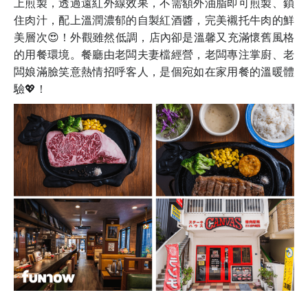
上煎製，透過遠紅外線效果，不需額外油脂即可煎製、鎖
住肉汁，配上溫潤濃郁的自製紅酒醬，完美襯托牛肉的鮮
美層次😍！
外觀雖然低調，店內卻是溫馨又充滿懷舊風格
的用餐環境。餐廳由老闆夫妻檔經營，老闆專注掌廚、老
闆娘滿臉笑意熱情招呼客人，是個宛如在家用餐的溫暖體
驗💖！