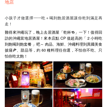
地店
小孩子才做選擇⋯⋯吃＋喝到飽居酒屋讓你乾到滿足再
走！
難得來沖繩玩了，晚上去居酒屋「乾杯🍻」一下！值得回
訪的沖繩當地居酒屋！來本店點 CP 值超高的「 2 小時吃
到飽喝到飽套餐 」吧～ 肉品、海鮮、沖繩料理到異國美食
披薩🍕、甜品等，約 60 種料理任你選，不怕你不吃、只
怕你吃太飽！