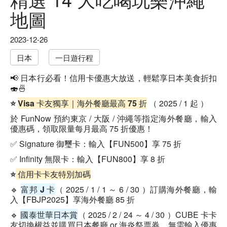
地圖
2023-12-26
日本
一日遊行程
📢
日本行必看！信用卡優惠大放送，輕鬆享日本美食折扣
🍣🍜
⭐
Visa 卡友獨享｜海外餐廳最高 75 折
（ 2025 / 1 起 ）
於 FunNow 預約東京 / 大阪 / 沖繩等指定海外餐廳，輸入
優惠碼，領取限量每月最高 75 折優惠！
✅
Signature 御璽卡：輸入【FUN500】享 75 折
✅
Infinity 無限卡：輸入【FUN800】享 8 折
⭐
信用卡卡友特別加碼
🔹
富邦 J 卡
（ 2025 / 1 / 1 ～ 6 / 30 ）
訂購海外餐廳，輸
入【FBJP2025】享海外餐廳 85 折
🔹
國泰世華日本賞
（
2025 / 2 / 24 ～ 4 / 30 ）
CUBE 卡卡
友切換權益並購買日本餐廳 or 海炎祭票券，無需輸入優惠