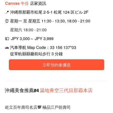
Canvas 牛排
店家資訊
📍
沖縄県那覇市松尾 2-5-1 松尾 124 区ビル 2F
⏰ 星期一 至 星期五 11:30 - 13:30, 18:00 - 21:00
星期六 18:00 - 21:00
💴 JPY 3
,000～ JPY 3,999
🚗 汽車導航 Map Code：33 156 137*03
從單軌縣
縣廳前站步行 3 分鐘
立即預約拿優惠
沖繩
美食
推薦#4
築地青空三代目那霸本店
屹立百年壽司名店💯 極品江戶前壽司