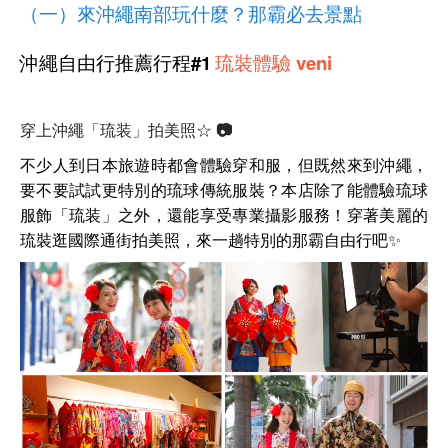
（一）來沖繩南部玩什麼？那霸必去景點
沖繩自由行推薦行程#1
琉裝體驗 veni
穿上沖繩「琉装」拍美照☆ 📷
不少人到日本旅遊時都會體驗穿和服，但既然來到沖繩，
要不要試試更特別的琉球傳統服裝？本店除了能體驗琉球
服飾「琉装」之外，還能享受專業攝影
服務
！穿著美麗的
琉裝逛國際通街拍美照，來
一趟特別
的那霸自由行吧✨