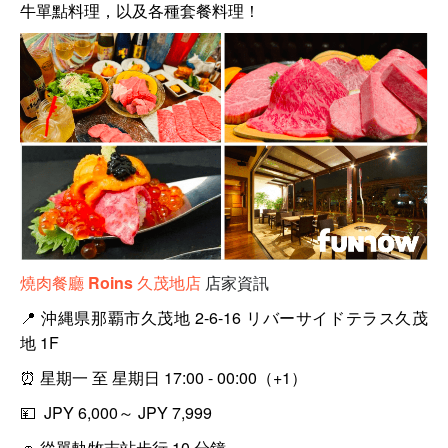
牛單點料理，以及各種套餐料理！
燒肉餐廳 Roins 久茂地店
店家資訊
📍
沖縄県那覇市久茂地 2-6-16 リバーサイドテラス久茂
地 1F
⏰
星期一 至 星期日 17:00 - 00:00（+1）
💴 JPY
6,000～ JPY 7,999
🚗
從單軌牧志站步行 10 分鐘