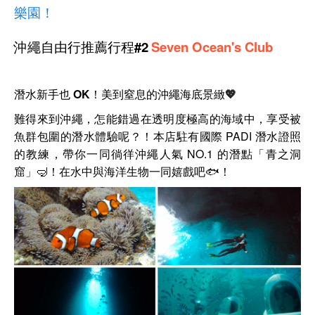
樂園！
沖繩自由行推薦行程#2
Seven Ocean's Club
潛水新手也 OK！美到窒息的沖繩海底景緻
💖
難得來到沖繩，怎能錯過在透明度極高的海域中，享受被
魚群包圍的潛水體驗呢？！本店
駐有國際 PADI 潛水證照
的教練，帶你一同徜徉沖繩人氣 NO.1 的潛點「青之洞
窟」🤿！
在水中與海洋生物一同嬉戲吧🐟！