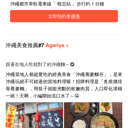
沖繩都市單軌電車線「 牧志站 」步行約 1 分鐘
立即預約拿優惠
沖繩
美食
推薦#7
Agariya +
跟著在地人吃就對了的沖繩麵～😋
沖繩當地人都超愛吃的經典美食「沖繩蕎麥麵🍜」，是來
沖繩玩絕不可錯過的當地料理喔！招牌料理是「
炙燒燉排
骨蕎麥麵」，用筷子就能夾斷的軟嫩肉質，入口即化堪稱
一絕！天啊，小編開始流口水了～🤤