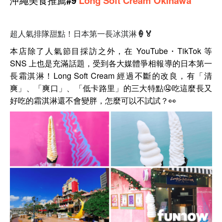
沖繩
美食
推薦#9
Long Soft Cream Okinawa
超人氣排隊甜點！日本第一長冰淇淋🍦🏅
本店除了人氣節目採訪之外，在 YouTube・TikTok 等
SNS 上也是充滿話題，受到各大媒體爭相報導的日本第一
長霜淇淋！Long Soft Cream 經過不斷的改良，有「清
爽」、「爽口」、「低卡路里」的三大特點
🤤吃這麼長又
好吃的
霜淇淋還不會變胖，怎麼可以不試試？👀