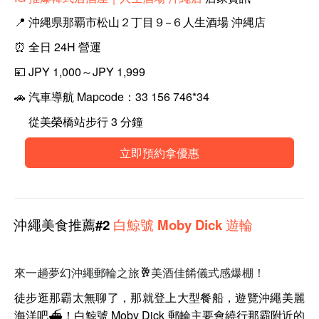
📍 沖縄県那覇市松山２丁目９−６人生酒場 沖縄店
⏰ 全日 24H 營運
💴 JPY
1,000～JPY 1,999
🚗
汽車導航 Mapcode：33 156 746*34
從美榮橋站步行 3 分鐘
立即預約拿優惠
沖繩
美食
推薦#2
白鯨號 Moby Dick 遊輪
來一趟夢幻沖繩郵輪之旅🥂
美酒
佳餚儀式感爆棚！
徒步逛那霸太無聊了，那就登上大型餐船，遊覽沖繩美麗
海洋吧⛴！白鯨號 Moby Dick 郵輪主要會繞行那霸附近的