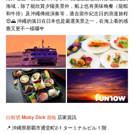
海域，除了能欣賞夕陽美景外，船上也有美味晚餐（龍蝦
和牛排）及沖繩傳統演奏等，適合當作紀念日的浪漫旅程
😍🌄 沖繩的落日在日本也是嚴選美景之一，在海上看的感
覺又更不一樣囉
🌹
白鯨號 Moby Dick 遊輪
店家資訊
📍
沖縄県那覇市通堂町2-1 ターミナルビル 1 階