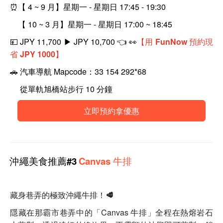
⏰
【 4 ~ 9 月】星期一 - 星期日 17:45 - 19:30
【 10 ~ 3 月】星期一 - 星期日 17:00 ~ 18:45
💴 J
PY 11,700
▶︎ JPY 10,700 👈 👀
【
用 FunNow 預約現
省
JPY
1000】
🚗
汽車導航 Mapcode：
33 154 292*68
從單軌旭橋站步行 10 分鐘
立即預約拿優惠
沖繩
美食
推薦#3
Canvas 牛排
藏身巷弄的極致沖繩牛排！🥩
隱藏在那霸市巷弄中的「Canvas 牛排」全程在熱熔岩石