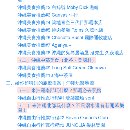
沖繩美食推薦#2 白鯨號 Moby Dick 遊輪
沖繩美食推薦#3 Canvas 牛排
沖繩美食推薦#4 築地青空三代目那霸本店
沖繩美食推薦#5 燒肉餐廳 Roins 久茂地店
沖繩美食推薦#6 Chocotto Sushi 國際通牧志店
沖繩美食推薦#7 Agariya +
沖繩美食推薦#8 沖繩的鬼島居酒屋 鬼先生 久茂地店
（二）沖繩中部美食（北谷・美國村）
沖繩美食推薦#9 Long Soft Cream Okinawa
沖繩美食推薦#10 海中茶屋
二、給你超特別的旅遊提案｜沖繩玩樂地圖
（一）來沖繩南部玩什麼？那霸必去景點
沖繩自由行推薦行程#1 琉裝體驗 veni
（二）來沖繩北部玩什麼？不只潛水還有新開幕樂
園！
沖繩自由行推薦行程#2 Seven Ocean's Club
沖繩自由行推薦行程#3 JUNGLIA 叢林樂園