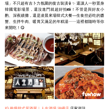
場」不只超有吉卜力氛圍的復古裝潢🏮✨ 還讓人一秒置身
韓國電影場景，還沒進門就超好拍📸！不管是與好友小
酌、深夜續攤，還是凌晨來場韓式大餐—生食控必吃的醬
蟹、生拌牛肉、暖胃又滿足的年糕湯⋯⋯
這裡都隨時等你
來開吃！😋
IG
推爆韓式居酒屋｜人生酒場 沖繩店
店家資訊