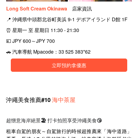
Long Soft Cream Okinawa
店家資訊
📍
沖縄県中頭郡北谷町美浜 9-1 デポアイランド D館 1F
⏰
星期一 至 星期日 11:30 - 21:30
💴
JPY 600～JPY 700
🚗
汽車導航 Mpacode：33 525 383*62
立即預約拿優惠
沖繩
美食
推薦#10
海中茶屋
超愜意海岸絕景🏖️ 打卡拍照享受沖繩美食😘
租車自駕的朋友～
自駕旅行的時候超推薦來「海中道路」