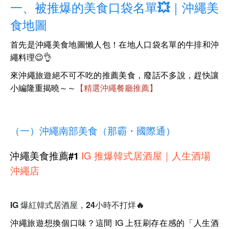
一、被推爆的
美食
口袋名單💥｜沖繩美
食地圖
首先是沖繩美食地圖懶人包！在地人口袋名單的牛排和沖
繩料理😉👌
來沖繩旅遊絕不可不吃的推薦美食，廢話不多說
，
趕快讓
小編隆重揭曉～～
【精選沖繩餐廳推薦】
（一）沖繩南部美食（那霸・國際通）
沖繩美食推薦#1
IG
推爆
韓式居酒屋｜人生酒場
沖繩店
IG 爆紅韓式居酒屋，24小時不打烊🔥
沖繩旅遊想換個口味？這間 IG 上狂刷存在感的「人生酒