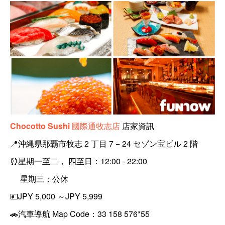
Chocotto Sushi 國際通牧志店
店家資訊
📍
沖縄県那覇市牧志 2 丁目 7 − 24 セゾン宝ビル 2 階
⏰
星期一至二， 四至日：12:00 - 22:00
星期三：公休
💴
JPY 5,000 ～JPY 5,999
🚗
汽車導航 Map Code：33 158 576*55