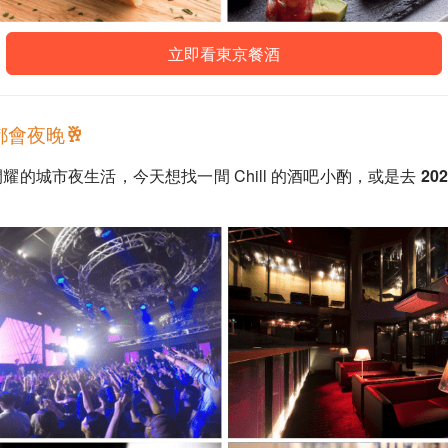
立即看東京餐酒
都會夜晚🥂
閃耀的城市夜生活，今天想
找一間 Chill 的
酒吧小酌，
或是去
20