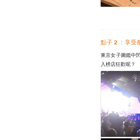
點子 2 ：享受
東京女子圖鑑中
入榜店
狂歡呢？