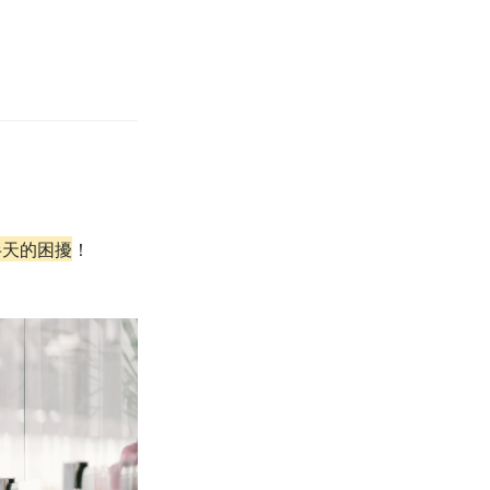
半天的困擾
！