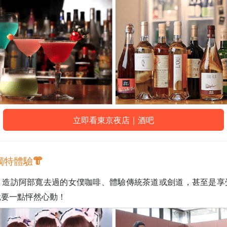
立即看東京夜店｜酒吧
獨特體驗👘
、造訪阿部寬去過的女僕咖啡、體驗傳統茶道或劍道，甚至是
享
就要一點怦然心動！