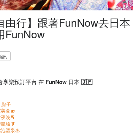
自由行】跟著FunNow去日
FunNow
新訊
享樂預訂平台 在 FunNow 日本 🇯🇵
 點子
京美食🍣
會夜晚🥂
特體驗👘
鬆泡溫泉♨️