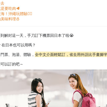
遊去
就是要吃肉🥩
海！沖繩玩體驗🏄‍♀️
地美味料理🍜
到解封這一天，手刀訂下機票回日本了啦😭
ow 在日本也可以用嗎？
、門票、泡湯、體驗，
全中文介面輕鬆訂，省去用外語比手畫腳
些可以訂的吧～