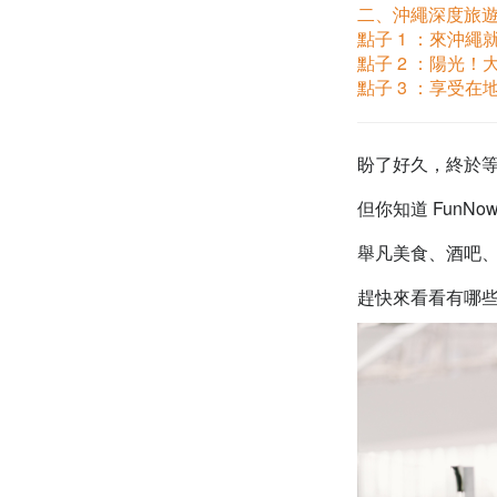
二、沖繩深度旅
點子 1 ：來沖繩
點子 2 ：陽光！大
點子 3 ：享受在
盼了好久，終於等
但你知道 FunN
舉凡美食、酒吧
趕快來看看有哪