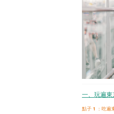
一、玩遍東京
點子 1 ：吃遍