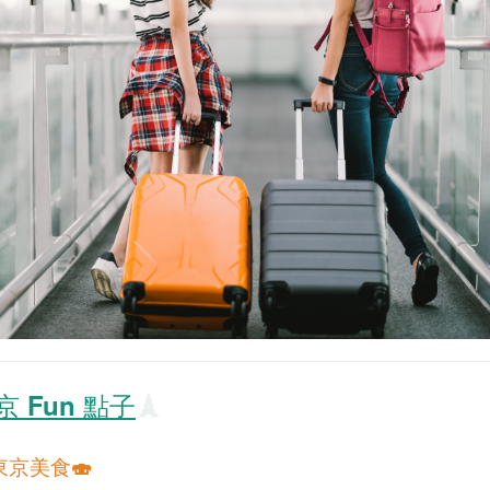
 Fun 點子
🗼
東京美食🍣