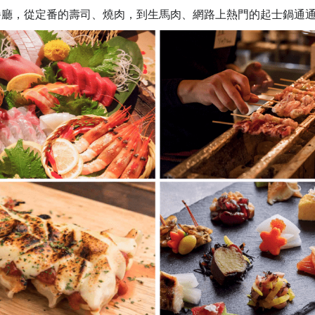
餐廳，從定番的壽司、燒肉，到生馬肉、網路上熱門的起士鍋通