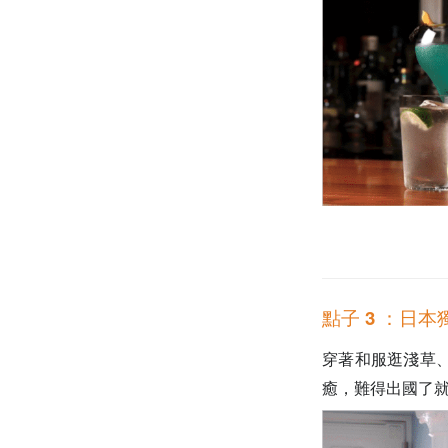
點子 3 ：日本
穿著和服逛淺草
癒，難得出國了