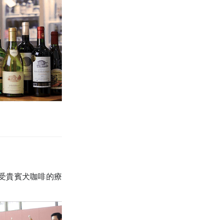
受貴賓犬
咖啡的療