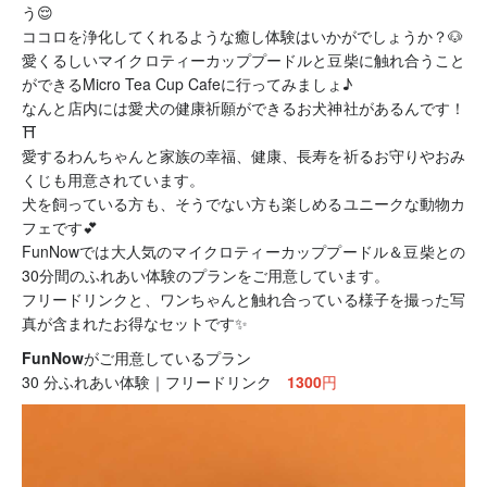
う😌
ココロを浄化してくれるような癒し体験はいかがでしょうか？🐶
愛くるしいマイクロティーカッププードルと豆柴に触れ合うこと
ができるMicro Tea Cup Cafeに行ってみましょ♪
なんと店内には愛犬の健康祈願ができるお犬神社があるんです！
⛩
愛するわんちゃんと家族の幸福、健康、長寿を祈るお守りやおみ
くじも用意されています。
犬を飼っている方も、そうでない方も楽しめるユニークな動物カ
フェです💕
FunNowでは大人気のマイクロティーカッププードル＆豆柴との
30分間のふれあい体験のプランをご用意しています。
フリードリンクと、ワンちゃんと触れ合っている様子を撮った写
真が含まれたお得なセットです✨
FunNowがご用意しているプラン
30 分ふれあい体験｜フリードリンク
1300円