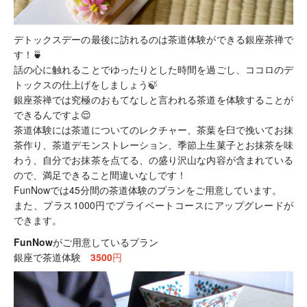
デトックスデーの最後に訪れるのは茶道体験ができる銀座茶禅で
す！🍵
話の心に触れることでゆったりとした時間を過ごし、ココロのデ
トックスの仕上げをしましょう🍃
銀座茶禅では究極のおもてなしと言われる茶道を体験することが
できるんですよ😌
茶道体験には茶道についてのレクチャー、茶葉を臼で挽いてお抹
茶作り、茶道デモンストレーション、季節上生菓子とお抹茶を味
わう、自分でお抹茶を点てる、の盛り沢山な内容が含まれている
ので、満足できること間違いなしです！
FunNowでは45分間の茶道体験のプランをご用意しています。
また、プラス1000円でプライベートコースにアップグレードが
できます。
FunNowがご用意しているプラン
銀座で茶道体験
3500円