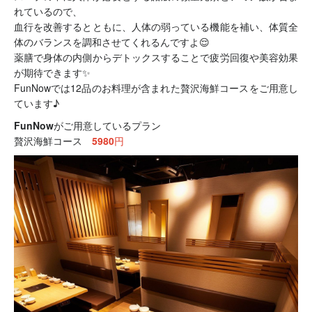
れているので、
血行を改善するとともに、人体の弱っている機能を補い、体質全
体のバランスを調和させてくれるんですよ😌
薬膳で身体の内側からデトックスすることで疲労回復や美容効果
が期待できます✨
FunNowでは12品のお料理が含まれた贅沢海鮮コースをご用意し
ています♪
FunNowがご用意しているプラン
贅沢海鮮コース
5980円