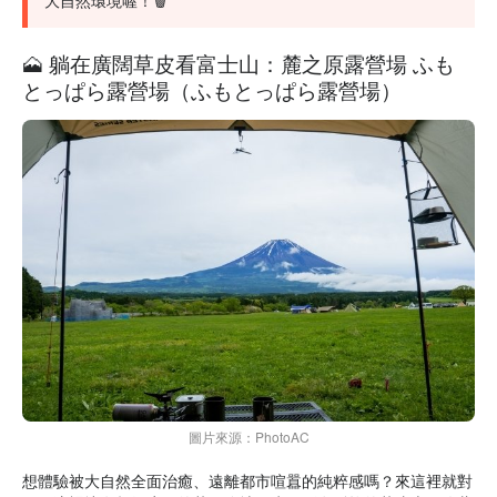
🗻 躺在廣闊草皮看富士山：麓之原露營場 ふも
とっぱら露營場（ふもとっぱら露營場）
圖片來源：PhotoAC
想體驗被大自然全面治癒、遠離都市喧囂的純粹感嗎？來這裡就對