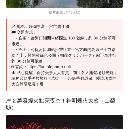
圖片來源：PhotoAC
📍 地點：静岡県富士宮市麓 156
🚌 交通方式：
• 自駕：從河口湖開車經國道 139 號線，約 30 分鐘即可
抵達。
• 巴士：可從河口湖站搭乘往富士宮方向的高速巴士或路
線巴士，於朝霧綠色公園（朝霧グリンパーク）站下車步行
約 30 分鐘可抵達。
🌐 官網：
https://fumotoppara.net/
🌲 貼心提醒：保持美景人人有責！前往各大露營場觀光時，
請務必隨手將垃圾打包帶走，一起隨手做環保、愛護珍貴的
大自然環境喔！🗑️
🎆 2 萬發煙火點亮夜空！神明煙火大會（山梨
縣）