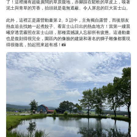
了！這裡擁有超級廣闊的草原腹地，赤腳踩在鬆軟的草皮上，嗅著
泥土與青草的芳香，抬頭就是毫無遮蔽、令人屏息的巨大富士山。
此外，這裡正是露營動畫第 2、3 話中，主角獨自露營，而後朋友
熱血追去找她一起煮餃子、看富士山日出的熱血地方！當第一縷晨
曦穿透雲霧照在富士山頭，那種震撼讓人忘卻所有疲憊。這邊動畫
也是復刻得很完全，園區內的像臉的建築和著名的獅子雕像都重現
得很徹底，拍起照來超有感！📸