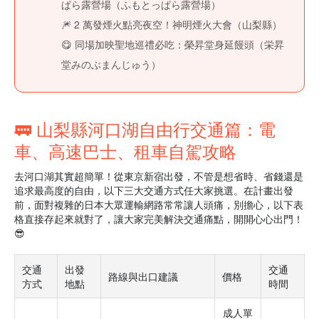
ぱら露營場（ふもとっぱら露營場）
🎆 2 萬發煙火點亮夜空！神明煙火大會（山梨縣）
😋 同場加映聖地巡禮必吃：榮昇堂身延饅頭（栄昇
堂みのぶまんじゅう）
🚃 山梨縣河口湖自由行交通篇：電
車、高速巴士、租車自駕攻略
去河口湖其實超簡單！從東京新宿出發，不管是想省時、省錢還是
追求最高度的自由，以下三大交通方式任大家挑選。在計畫出發
前，面對複雜的日本大眾運輸網路常常讓人頭痛，別擔心，以下表
格直接存起來就對了，讓大家完美解決交通痛點，開開心心出門！
😎
交通
出發
交通
路線與出口建議
價格
方式
地點
時間
成人單