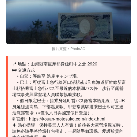
圖片來源：PhotoAC
📍 地點：山梨縣南巨摩郡身延町中之倉 2926
🚌 交通方式：
• 自駕：導航至 浩庵キャンプ場。
• 巴士：可從富士急行線河口湖駅或 JR 東海道新幹線新富
士駅搭乘富士急行バス至最近的本栖湖バス停，步行至露營
場或事先與露營場人員聯繫協助接駁。
• 假日限定巴士：搭乘身延町営バス飯富本栖湖線，從 JR
身延線波高島、下部温泉駅、甲斐常葉駅搭乘巴士即可直達
浩庵露營場（※僅限六日與國定假日營運）。
🌐 官網：
https://kouan-motosuko.com/index.html
🌲 貼心提醒：保持美景人人有責！前往各大露營場觀光時，
請務必隨手將垃圾打包帶走，一起隨手做環保、愛護珍貴的
大自然環境喔！🗑️