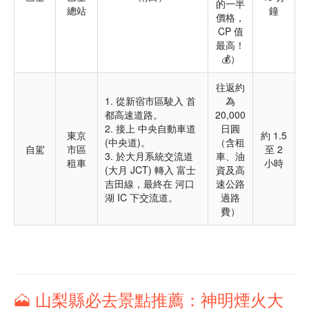
的一半
總站
鐘
價格，
CP 值
最高！
💰）
往返約
1. 從新宿市區駛入 首
為
都高速道路。
20,000
2. 接上 中央自動車道
日圓
東京
約 1.5
(中央道)。
（含租
自駕
市區
至 2
3. 於大月系統交流道
車、油
租車
小時
(大月 JCT) 轉入 富士
資及高
吉田線，最終在 河口
速公路
湖 IC 下交流道。
過路
費）
🗻 山梨縣必去景點推薦：神明煙火大