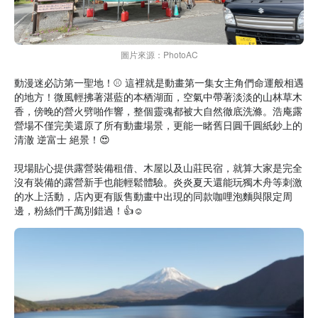
圖片來源：PhotoAC
動漫迷必訪第一聖地！⚾ 這裡就是動畫第一集女主角們命運般相遇
的地方！微風輕拂著湛藍的本栖湖面，空氣中帶著淡淡的山林草木
香，傍晚的營火劈啪作響，整個靈魂都被大自然徹底洗滌。浩庵露
營場不僅完美還原了所有動畫場景，更能一睹舊日圓千圓紙鈔上的
清澈 逆富士 絕景！😍
現場貼心提供露營裝備租借、木屋以及山莊民宿，就算大家是完全
沒有裝備的露營新手也能輕鬆體驗。炎炎夏天還能玩獨木舟等刺激
的水上活動，店內更有販售動畫中出現的同款咖哩泡麵與限定周
邊，粉絲們千萬別錯過！👍☺️