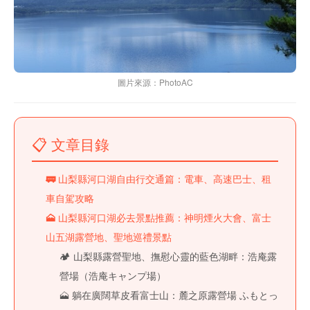
圖片來源：PhotoAC
📋 文章目錄
🚃 山梨縣河口湖自由行交通篇：電車、高速巴士、租
車自駕攻略
🗻 山梨縣河口湖必去景點推薦：神明煙火大會、富士
山五湖露營地、聖地巡禮景點
🏕️ 山梨縣露營聖地、撫慰心靈的藍色湖畔：浩庵露
營場（浩庵キャンプ場）
🗻 躺在廣闊草皮看富士山：麓之原露營場 ふもとっ