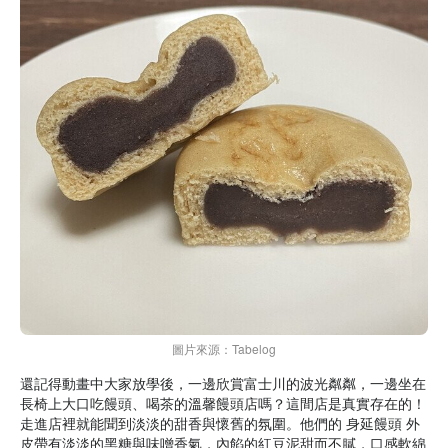
圖片來源：Tabelog
還記得動畫中大家放學後，一邊欣賞富士川的波光粼粼，一邊坐在
長椅上大口吃饅頭、喝茶的溫馨饅頭店嗎？這間店是真實存在的！
走進店裡就能聞到淡淡的甜香與懷舊的氛圍。他們的 身延饅頭 外
皮帶有淡淡的黑糖與味噌香氣，內餡的紅豆泥甜而不膩，口感軟綿