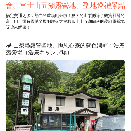
會、富士山五湖露營地、聖地巡禮景點
搞定交通之後，熱血的重頭戲來啦！夏天的山梨縣除了觀賞壯麗的
富士山，還有震撼全場的煙火大會和富士山五湖周邊的夢幻露營地
等你來解鎖！
🏕️ 山梨縣露營聖地、撫慰心靈的藍色湖畔：浩庵
露營場（浩庵キャンプ場）