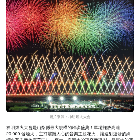
圖片來源：神明煙火大會
神明煙火大會是山梨縣最大規模的璀璨盛典！單場施放高達
20,000 發煙火，主打震撼人心的音樂主題花火，讓速射連發的絢
爛火花與音效完美同步，宛如一場宏大的夜空音樂劇！當巨大的花