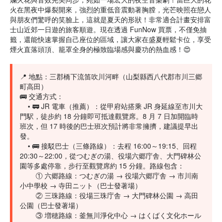
火在黑夜中爆裂開來，強烈的重低音震動著胸膛，光芒映照在戀人
與朋友們驚呼的笑臉上，這就是夏天的形狀！非常適合計畫安排富
士山近郊一日遊的旅客順遊。現在透過 FunNow 買票，不僅免抽
籤，還能快速掌握自己座位的區域，讓大家在盛夏輕鬆卡位，享受
煙火直落頭頂、籠罩全身的極致臨場感與慶功的熱血感！😍
📍 地點：三郡橋下流笛吹川河畔（山梨縣西八代郡市川三郷
町高田）
🚌 交通方式：
• 🚃 JR 電車（推薦）：從甲府站搭乘 JR 身延線至市川大
門駅，徒步約 18 分鐘即可抵達觀覽席。8 月 7 日加開臨時
班次，但 17 時後的巴士班次預計將非常擁擠，建議提早出
發。
• 🚌 接駁巴士（三條路線）：去程 16:00～19:15、回程
20:30～22:00，從つむぎの湯、役場六郷庁舎、大門碑林公
園等多處停靠，步行至觀覽席約 15 分鐘。路線包含：
① 六郷路線：つむぎの湯 → 役場六郷庁舎 → 市川南
小中學校 → 寺田ニット（巴士發著場）
② 三珠路線：役場三珠庁舎 → 大門碑林公園 → 高田
公園（巴士發著場）
③ 増穂路線：釜無川淨化中心 → はくばく文化ホール