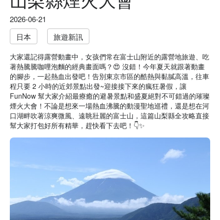
2026-06-21
日本
旅遊新訊
大家還記得露營動畫中，女孩們常在富士山附近的露營地旅遊、吃
著熱騰騰咖哩泡麵的經典畫面嗎？😍 沒錯！今年夏天就跟著動畫
的腳步，一起熱血出發吧！告別東京市區的酷熱與黏膩高溫，往車
程只要 2 小時的近郊景點出發~迎接接下來的瘋狂暑假，讓
FunNow 幫大家介紹最療癒的避暑景點和盛夏絕對不可錯過的璀璨
煙火大會！不論是想來一場熱血沸騰的動漫聖地巡禮，還是想在河
口湖畔吹著涼爽微風、遠眺壯麗的富士山，這篇山梨縣全攻略直接
幫大家打包好所有精華，趕快看下去吧！👇✨