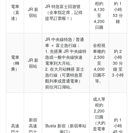
程約
約 1
電車
JR 特急富士回遊號
JR 新
4,130
小時
（直
（全車指定席，記得
宿站
至
53 分
達）
提早訂票喔！）
4,200
鐘
日圓
JR 中央線特急 / 普通
車 ＋ 富士急行線：
全程視
1. 先搭乘 JR 中央線特
車種約
約 2
電車
急或一般中央線快速
2,500
小時
JR 新
（轉
電車到大月站。
至
30 分
宿站
乘）
2. 在大月站轉搭 富士
4,000
鐘 至
急行線（可選特急景
日圓不
3 小時
觀列車或普通電車）
等。
前往河口湖站。
成人單
程約
2,200
日圓
新宿
約 1
（大約
高速
高速
Busta 新宿（新宿車站
小時
是電車
巴士
巴士
南口）
45 分