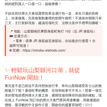
綿的絕對讓人一口接一口，超級療癒！
不妨在前往煙火大會或露營前來這邊打包一盒，坐在川邊的長椅
上，吹著微風，完美複製動畫裡的悠閒午後吧！不過保存期限只有
三天，主打新鮮現做，建議現場吃完，沒辦法當伴手禮帶回國喔！
📍 地點：山梨縣南巨摩郡身延町角打 102（近 JR 身延站）
🚌 交通方式：
• 電車：搭乘 JR 身延線至身延站，出站後步行僅需 1 分
鐘即可抵達！
🌐 官網：
https://minobu-eishodo.com/
✨ 輕鬆玩山梨縣河口湖，就從
FunNow 開始！
看完是不是已經迫不及待想收拾行李、奔向山梨縣感受富士山的無
限魅力了呢？暑假旺季的機票、住宿和租車可不等人！想要一場完
美的聖地巡禮與煙火大會之旅，避開現場排隊排到崩潰的痛點，現
在就上 FunNow 預訂你的煙火大會門票與周邊餐廳，用最優惠的
價格、最流暢的中文操作介面，開啟你的盛夏冒險吧！🏃‍♂️💨