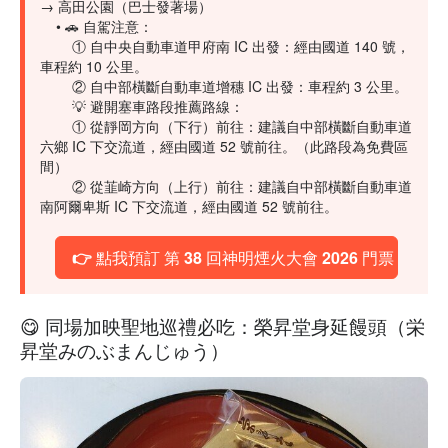
→ 高田公園（巴士發著場）
• 🚗 自駕注意：
① 自中央自動車道甲府南 IC 出發：經由國道 140 號，
車程約 10 公里。
② 自中部橫斷自動車道增穗 IC 出發：車程約 3 公里。
💡 避開塞車路段推薦路線：
① 從靜岡方向（下行）前往：建議自中部橫斷自動車道
六鄉 IC 下交流道，經由國道 52 號前往。（此路段為免費區
間）
② 從韮崎方向（上行）前往：建議自中部橫斷自動車道
南阿爾卑斯 IC 下交流道，經由國道 52 號前往。
👉 點我預訂 第 38 回神明煙火大會 2026 門票
😋 同場加映聖地巡禮必吃：榮昇堂身延饅頭（栄
昇堂みのぶまんじゅう）