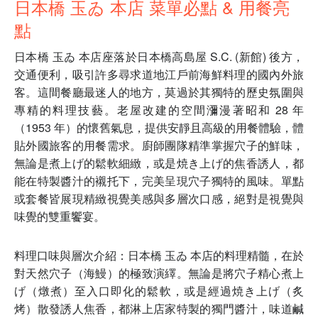
日本橋 玉ゐ 本店 菜單必點 & 用餐亮
點
日本橋 玉ゐ 本店座落於日本橋高島屋 S.C. (新館) 後方，
交通便利，吸引許多尋求道地江戶前海鮮料理的國內外旅
客。這間餐廳最迷人的地方，莫過於其獨特的歷史氛圍與
專精的料理技藝。老屋改建的空間瀰漫著昭和 28 年
（1953 年）的懷舊氣息，提供安靜且高級的用餐體驗，體
貼外國旅客的用餐需求。廚師團隊精準掌握穴子的鮮味，
無論是煮上げ的鬆軟細緻，或是焼き上げ的焦香誘人，都
能在特製醬汁的襯托下，完美呈現穴子獨特的風味。單點
或套餐皆展現精緻視覺美感與多層次口感，絕對是視覺與
味覺的雙重饗宴。
料理口味與層次介紹：日本橋 玉ゐ 本店的料理精髓，在於
對天然穴子（海鰻）的極致演繹。無論是將穴子精心煮上
げ（燉煮）至入口即化的鬆軟，或是經過焼き上げ（炙
烤）散發誘人焦香，都淋上店家特製的獨門醬汁，味道鹹