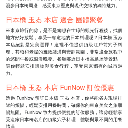
漫步日本橋周邊，感受東京歷史與現代交織的獨特魅力。
日本橋 玉ゐ 本店 適合 團體聚餐
來東京旅行的你，是不是總想在忙碌的觀光行程後，找個
地方好好放鬆，享受一頓道地的日本料理呢？日本橋 玉ゐ
本店絕對是完美選擇！這裡不僅提供頂級江戶前穴子料
理，其昭和老屋的雅致裝潢與安靜氛圍，非常適合旅程中
的悠閒午餐或浪漫晚餐。餐廳鄰近日本橋高島屋等景點，
讓你輕鬆安排購物與美食行程，享受東京獨有的城市魅
力。
日本橋 玉ゐ 本店 FunNow 訂位優惠
透過 FunNow 預訂日本橋 玉ゐ 本店，你將能省去現場排
隊的煩惱，輕鬆安排用餐時間，確保你的東京美食之旅順
暢無阻。FunNow 致力提供便捷的訂位服務，讓你輕鬆享
受這家日本橋名店的頂級穴子料理，體驗與眾不同的用餐
禮遇。