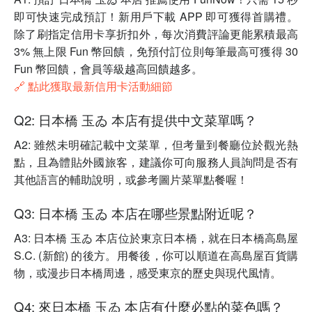
即可快速完成預訂！新用戶下載 APP 即可獲得首購禮。
除了刷指定信用卡享折扣外，每次消費評論更能累積最高
3% 無上限 Fun 幣回饋，免預付訂位則每筆最高可獲得 30
Fun 幣回饋，會員等級越高回饋越多。
🔗 點此獲取最新信用卡活動細節
Q2: 日本橋 玉ゐ 本店有提供中文菜單嗎？
A2: 雖然未明確記載中文菜單，但考量到餐廳位於觀光熱
點，且為體貼外國旅客，建議你可向服務人員詢問是否有
其他語言的輔助說明，或參考圖片菜單點餐喔！
Q3: 日本橋 玉ゐ 本店在哪些景點附近呢？
A3: 日本橋 玉ゐ 本店位於東京日本橋，就在日本橋高島屋
S.C. (新館) 的後方。用餐後，你可以順道在高島屋百貨購
物，或漫步日本橋周邊，感受東京的歷史與現代風情。
Q4: 來日本橋 玉ゐ 本店有什麼必點的菜色嗎？