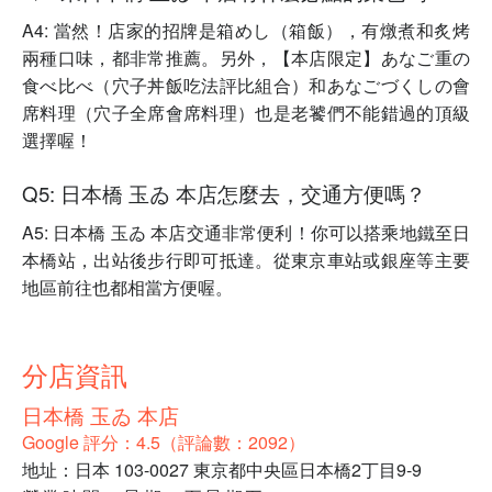
A4: 當然！店家的招牌是箱めし（箱飯），有燉煮和炙烤
兩種口味，都非常推薦。另外，【本店限定】あなご重の
食べ比べ（穴子丼飯吃法評比組合）和あなごづくしの會
席料理（穴子全席會席料理）也是老饕們不能錯過的頂級
選擇喔！
Q5: 日本橋 玉ゐ 本店怎麼去，交通方便嗎？
A5: 日本橋 玉ゐ 本店交通非常便利！你可以搭乘地鐵至日
本橋站，出站後步行即可抵達。從東京車站或銀座等主要
地區前往也都相當方便喔。
分店資訊
日本橋 玉ゐ 本店
Google 評分：4.5（評論數：2092）
地址：日本 103-0027 東京都中央區日本橋2丁目9-9