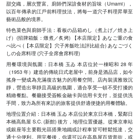
甜交織，層次豐富。廚師們深諳食材的旨味（Umami），
以百年傳承的江戶前料理技法，將每一道穴子料理昇華至
藝術品般的境界。
特色菜色與廚師手法：看板の品箱めし（煮上げ／焼き上
げ）(招牌箱飯：燉煮／炙烤) 【本店限定】あなご重の食
べ比べ (【本店限定】穴子丼飯吃法評比組合) あなごづく
しの会席料理 (穴子全席會席料理)
用餐環境與氛圍：日本橋 玉ゐ 本店位於一棟昭和 28 年
（1953 年）建造的傳統日式老屋中，前身是酒品店，如今
搖身一變成為充滿復古魅力的用餐空間。店內裝潢雅致沉
靜，營造出寧靜且高級的氛圍，適合享受一頓不受打擾的
精緻餐點。餐廳接受簽帳金融卡與信用卡支付，並提供洗
手間，致力為所有來訪的旅客提供舒適便捷的用餐體驗。
地理位置介紹：日本橋 玉ゐ 本店位於東京日本橋，緊鄰日
本橋高島屋 S.C. (新館) 後方，地理位置優越。從東京車站
或銀座等主要觀光區搭乘地鐵或計程車皆可輕鬆抵達，交
通十分便利。用完餐後，你還可以在高島屋百貨逛街，或