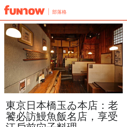
部落格
東京日本橋玉ゐ本店：老
饕必訪鰻魚飯名店，享受
江戶前穴子料理