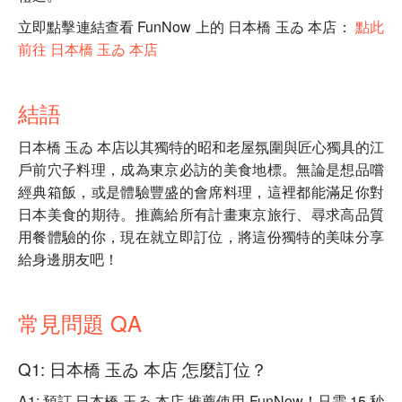
立即點擊連結查看 FunNow 上的 日本橋 玉ゐ 本店：
點此
前往 日本橋 玉ゐ 本店
結語
日本橋 玉ゐ 本店以其獨特的昭和老屋氛圍與匠心獨具的江
戶前穴子料理，成為東京必訪的美食地標。無論是想品嚐
經典箱飯，或是體驗豐盛的會席料理，這裡都能滿足你對
日本美食的期待。推薦給所有計畫東京旅行、尋求高品質
用餐體驗的你，現在就立即訂位，將這份獨特的美味分享
給身邊朋友吧！
常見問題 QA
Q1: 日本橋 玉ゐ 本店 怎麼訂位？
A1: 預訂 日本橋 玉ゐ 本店 推薦使用 FunNow！只需 15 秒