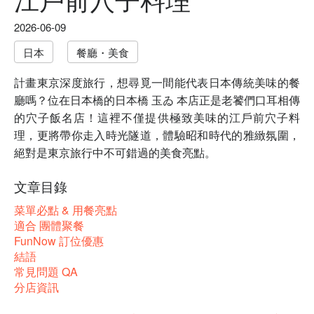
2026-06-09
日本
餐廳・美食
計畫東京深度旅行，想尋覓一間能代表日本傳統美味的餐
廳嗎？位在日本橋的日本橋 玉ゐ 本店正是老饕們口耳相傳
的穴子飯名店！這裡不僅提供極致美味的江戶前穴子料
理，更將帶你走入時光隧道，體驗昭和時代的雅緻氛圍，
絕對是東京旅行中不可錯過的美食亮點。
文章目錄
菜單必點 & 用餐亮點
適合 團體聚餐
FunNow 訂位優惠
結語
常見問題 QA
分店資訊