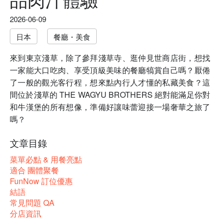
2026-06-09
日本
餐廳・美食
來到東京淺草，除了參拜淺草寺、逛仲見世商店街，想找
一家能大口吃肉、享受頂級美味的餐廳犒賞自己嗎？厭倦
了一般的觀光客行程，想來點內行人才懂的私藏美食？這
間位於淺草的 THE WAGYU BROTHERS 絕對能滿足你對
和牛漢堡的所有想像，準備好讓味蕾迎接一場奢華之旅了
嗎？
文章目錄
菜單必點 & 用餐亮點
適合 團體聚餐
FunNow 訂位優惠
結語
常見問題 QA
分店資訊