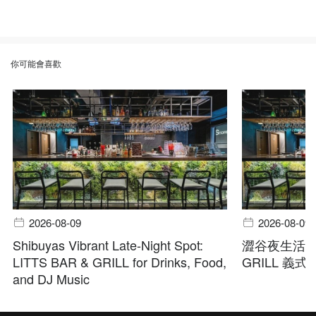
你可能會喜歡
2026-08-09
2026-08-09
Shibuyas Vibrant Late-Night Spot:
澀谷夜生活首選
LITTS BAR & GRILL for Drinks, Food,
GRILL 義
and DJ Music