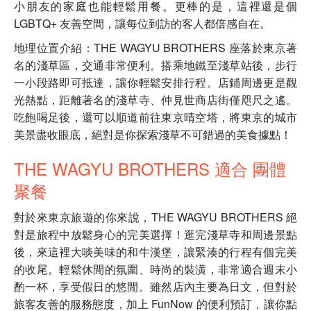
小朋友的家庭也能輕鬆用餐。更棒的是，這裡還是個
LGBTQ+ 友善空間，讓每位到訪的客人都倍感自在。
地理位置介紹：THE WAGYU BROTHERS 座落於東京著
名的淺草區，交通非常便利。搭乘地鐵至淺草站後，步行
一小段路即可抵達，讓你輕鬆安排行程。店鋪周邊更是觀
光熱點，距離著名的淺草寺、仲見世商店街僅咫尺之遙。
吃飽喝足後，還可以順道前往東京晴空塔，將東京的城市
美景盡收眼底，絕對是你探索淺草不可錯過的美食據點！
THE WAGYU BROTHERS 適合 團體
聚餐
對於來東京旅遊的你來說，THE WAGYU BROTHERS 絕
對是旅程中放鬆身心的完美選擇！逛完淺草寺和周邊景點
後，來這裡大啖美味的和牛漢堡，讓緊湊的行程有個完美
的收尾。輕鬆休閒的氛圍、時尚的裝潢，非常適合週末小
酌一杯，享受假日的悠閒。雖然店內主要為日文，但對於
旅客友善的服務態度，加上 FunNow 的便利預訂，讓你點