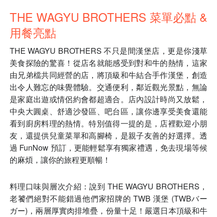
THE WAGYU BROTHERS 菜單必點 &
用餐亮點
THE WAGYU BROTHERS 不只是間漢堡店，更是你淺草
美食探險的驚喜！從店名就能感受到對和牛的熱情，這家
由兄弟檔共同經營的店，將頂級和牛結合手作漢堡，創造
出令人難忘的味覺體驗。交通便利，鄰近觀光景點，無論
是家庭出遊或情侶約會都超適合。店內設計時尚又放鬆，
中央大圓桌、舒適沙發區、吧台區，讓你邊享受美食還能
看到廚房料理的熱情。特別值得一提的是，店裡歡迎小朋
友，還提供兒童菜單和高腳椅，是親子友善的好選擇。透
過 FunNow 預訂，更能輕鬆享有獨家禮遇，免去現場等候
的麻煩，讓你的旅程更順暢！
料理口味與層次介紹：說到 THE WAGYU BROTHERS，
老饕們絕對不能錯過他們家招牌的 TWB 漢堡 (TWBバー
ガー)，兩層厚實肉排堆疊，份量十足！嚴選日本頂級和牛