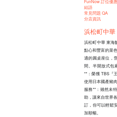
FunNow 訂位優
結語
常見問題 QA
分店資訊
浜松町中華 
浜松町中華 東
點心和豐富的菜色
適的圓桌座位，
間。半開放式包廂更
**：榮獲 TB
使用日本國產豬肉
服務**：雖然
助，讓來自世界各地
訂，你可以輕鬆
加順暢。