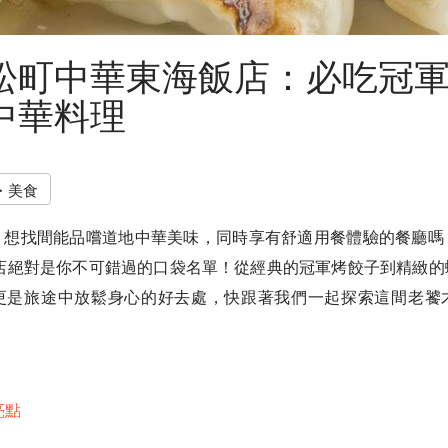
松町中華東海飯店：必吃冠
中華料理
・美食
，想找間能品嚐道地中華美味，同時享有舒適用餐體驗的餐廳嗎
飯店絕對是你不可錯過的口袋名單！從經典的冠軍烤餃子到精緻的
更是旅途中放鬆身心的好去處，快跟著我們一起探索這間老饕
亮點