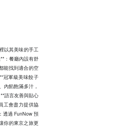
裡以其美味的手工
**：餐廳內設有舒
都能找到適合的空
**冠軍級美味餃子
彈、內餡飽滿多汁，
**語言友善與貼心
員工會盡力提供協
過 FunNow 預
讓你的東京之旅更