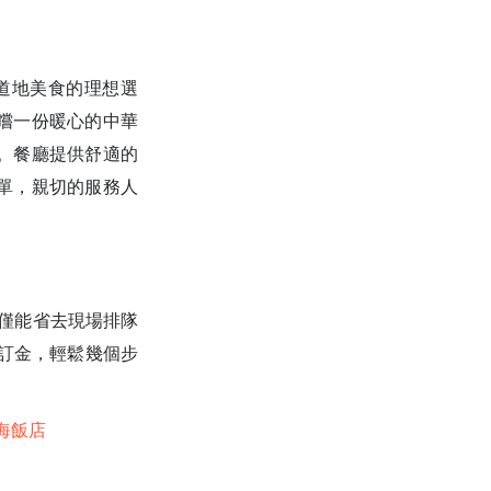
道地美食的理想選
嚐一份暖心的中華
。餐廳提供舒適的
單，親切的服務人
不僅能省去現場排隊
付訂金，輕鬆幾個步
海飯店