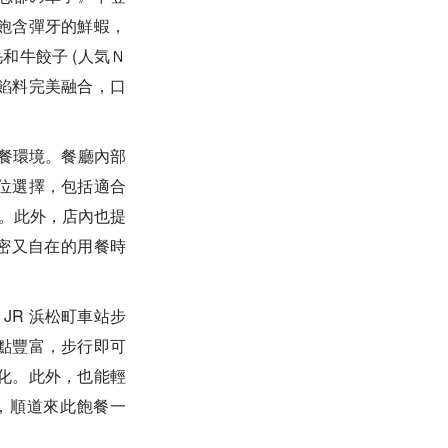
內餡飽含彈牙的鮮蝦，
和牛餃子 (人気Ｎ
製餡料完美融合，口
餐環境。餐廳內部
位選擇，包括適合
體。此外，店內也提
私密又自在的用餐時
JR 浜松町車站步
點豐富，步行即可
化。此外，也能輕
，順道來此飽餐一