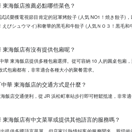
中華 東海飯店推薦必點哪些菜色？
定要試試榮獲電視節目肯定的冠軍烤餃子 (人気 NO1！焼き餃子)
O２！えびシュウマイ)和奢華的黑毛和牛餃子 (人気ＮＯ３！黒毛和
中華 東海飯店有沒有提供包廂呢？
松町中華 東海飯店提供多種包廂選擇。從可容納 10 人的圓桌包廂
的半開放式包廂都有，非常適合各種大小的聚餐需求。
松町中華 東海飯店的交通方式是什麼？
華 東海飯店交通便利，從 JR 浜松町車站步行即可輕鬆抵達，非常
中華 東海飯店有中文菜單或提供其他語言的服務嗎？
確指出提供多國語言菜單，但店家以熱情好客的服務聞名，親切