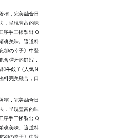
著稱，完美融合日
法，呈現豐富的味
重工序手工揉製出 Q
銷魂美味。這道料
《忘卻の幸子》中登
內餡飽含彈牙的鮮蝦，
和牛餃子 (人気Ｎ
製餡料完美融合，口
著稱，完美融合日
法，呈現豐富的味
重工序手工揉製出 Q
銷魂美味。這道料
《忘卻の幸子》中登