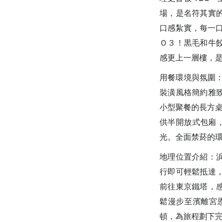
場，是名符其實的明
口感紮實，每一口
Ｏ３！黒毛和牛餃
感更上一層樓，
用餐環境與氛圍
裝潢風格簡約雅
小型聚餐的長方桌
供半開放式包廂，
光。全面禁菸的環
地理位置介紹：浜
行即可輕鬆抵達
前往東京鐵塔，
鬆漫步至濱離宮
頓，為旅程劃下