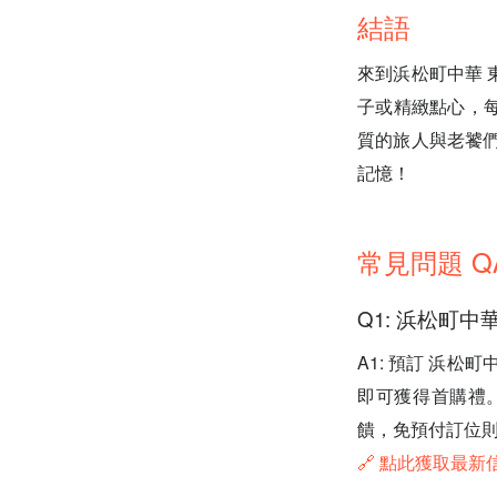
結語
來到浜松町中華
子或精緻點心，
質的旅人與老饕們
記憶！
常見問題 Q
Q1: 浜松町中
A1: 預訂 浜松
即可獲得首購禮。
饋，免預付訂位則
🔗 點此獲取最