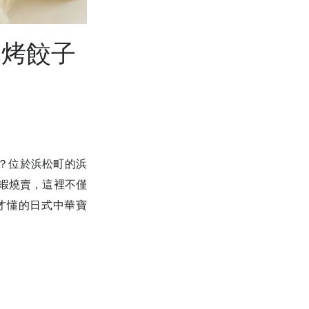
軍烤餃子
？位於浜松町的浜
蝦燒賣，這裡不僅
才懂的日式中華寶