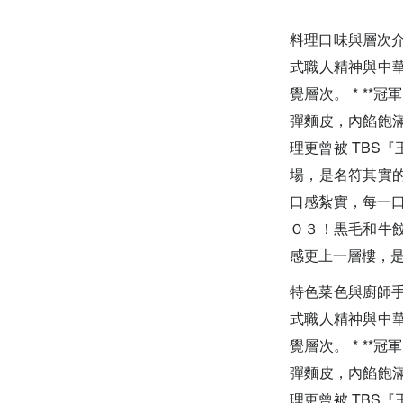
料理口味與層次
式職人精神與中
覺層次。 * **
彈麵皮，內餡飽
理更曾被 TBS
場，是名符其實的明
口感紮實，每一口
Ｏ３！黒毛和牛餃
感更上一層樓，
特色菜色與廚師
式職人精神與中
覺層次。 * **
彈麵皮，內餡飽
理更曾被 TBS