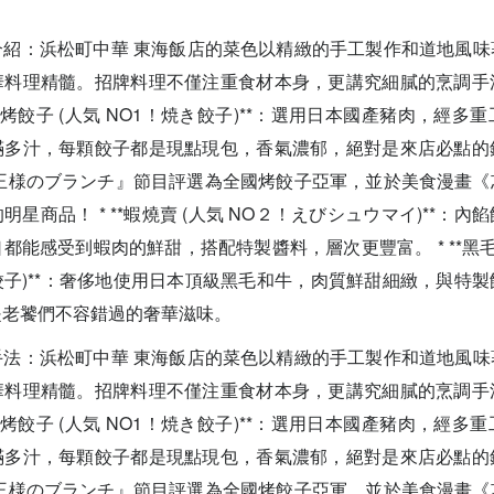
介紹：浜松町中華 東海飯店的菜色以精緻的手工製作和道地風味
華料理精髓。招牌料理不僅注重食材本身，更講究細膩的烹調手
冠軍烤餃子 (人気 NO1！焼き餃子)**：選用日本國產豬肉，經多
滿多汁，每顆餃子都是現點現包，香氣濃郁，絕對是來店必點的
『王様のブランチ』節目評選為全國烤餃子亞軍，並於美食漫畫
星商品！ * **蝦燒賣 (人気 NO２！えびシュウマイ)**：
都能感受到蝦肉的鮮甜，搭配特製醬料，層次更豐富。 * **黑毛
子)**：奢侈地使用日本頂級黑毛和牛，肉質鮮甜細緻，與特
是老饕們不容錯過的奢華滋味。
手法：浜松町中華 東海飯店的菜色以精緻的手工製作和道地風味
華料理精髓。招牌料理不僅注重食材本身，更講究細膩的烹調手
冠軍烤餃子 (人気 NO1！焼き餃子)**：選用日本國產豬肉，經多
滿多汁，每顆餃子都是現點現包，香氣濃郁，絕對是來店必點的
『王様のブランチ』節目評選為全國烤餃子亞軍，並於美食漫畫