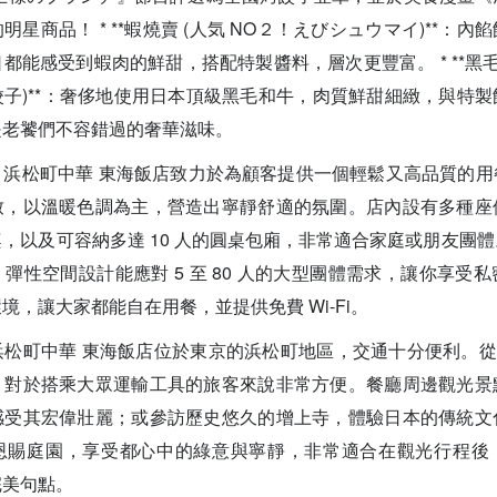
星商品！ * **蝦燒賣 (人気 NO２！えびシュウマイ)**：
都能感受到蝦肉的鮮甜，搭配特製醬料，層次更豐富。 * **黑毛
子)**：奢侈地使用日本頂級黑毛和牛，肉質鮮甜細緻，與特
是老饕們不容錯過的奢華滋味。
：浜松町中華 東海飯店致力於為顧客提供一個輕鬆又高品質的用
致，以溫暖色調為主，營造出寧靜舒適的氛圍。店內設有多種座
，以及可容納多達 10 人的圓桌包廂，非常適合家庭或朋友團
彈性空間設計能應對 5 至 80 人的大型團體需求，讓你享受
境，讓大家都能自在用餐，並提供免費 Wi-Fi。
松町中華 東海飯店位於東京的浜松町地區，交通十分便利。從 
，對於搭乘大眾運輸工具的旅客來說非常方便。餐廳周邊觀光景
感受其宏偉壯麗；或參訪歷史悠久的增上寺，體驗日本的傳統文
恩賜庭園，享受都心中的綠意與寧靜，非常適合在觀光行程後
完美句點。