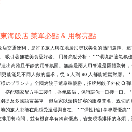
惠
東海飯店 菜單必點 & 用餐亮點
海飯店交通便利，是許多旅人與在地居民尋找美食的熱門選擇。這
，吸引著無數美食愛好者。 用餐亮點分析： * **環境舒適氣氛佳
營造出高雅且平靜的用餐氛圍。無論是兩人用餐還是團體聚餐，
能滿足不同人數的需求，從 5 人到 80 人都能輕鬆對應。 * 
S『王様のブランチ』全國烤餃子選舉準優勝，招牌烤餃子外皮 Q 
，搭配獨家配方手工製作，香氣四溢，保證讓你一口接一口。 * 
未特別提及多國語言菜單，但店家以熱情好客的服務聞名。親切的
的旅人都能在此感受溫暖與自在。 * **彈性預訂享專屬優惠**：透
安排用餐時間，並有機會享有獨家優惠，省去現場排隊的麻煩，